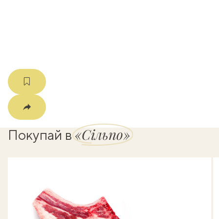
k
мма
«Сільпо»
Покупай в