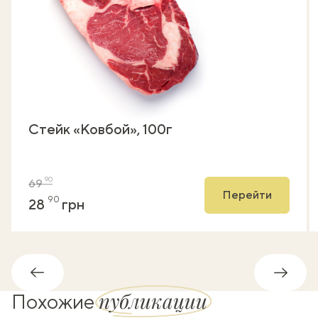
Стейк «Ковбой», 100г
90
69
Перейти
90
28
грн
Обратно
Впере
публикации
Похожие