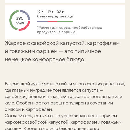
19 г
19 г
32 г
белки
жиры
углеводы
395
ккал
*Расчет для сырых, необработанных
продуктов на порцию
Жаркое с савойской капустой, картофелем
и говяжьим фаршем — это типичное
немецкое комфортное блюдо.
В немецкой кухне можно найти много схожих рецептов,
где главным ингредиентом является капуста —
савойская
, белокочанная, фильдская остроголовая или
кале. Особенно этот овощ популярен в сочетании
с мясом и картофелем.
Согласитесь, есть что-то успокаивающее в горячем
жарком с савойской капустой, картофелем и говяжьим
фаршем. Кроме того, это блюдо очень легко