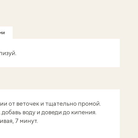
ми
лизуй
.
и от веточек и тщательно промой.
добавь воду и доведи до кипения.
вая, 7 минут.