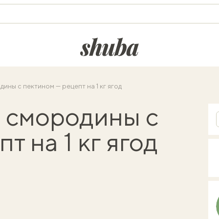
shuba.life
ины с пектином — рецепт на 1 кг ягод
 смородины с
т на 1 кг ягод