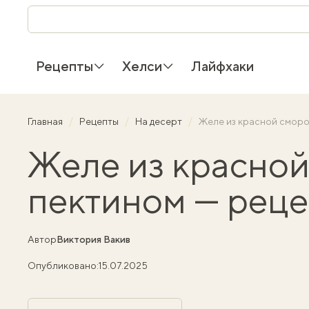
Рецепты
Хелси
Лайфхаки
Главная
Рецепты
На десерт
Желе из красной смород
Желе из красной
пектином — рецеп
Автор
Виктория Вакив
Опубликовано:
15.07.2025