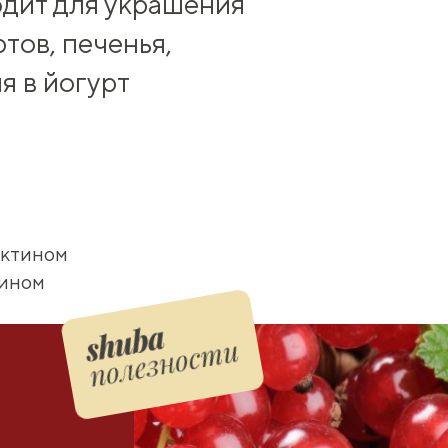
одит для украшения
тов, печенья,
я в йогурт
ектином
тином
полезности