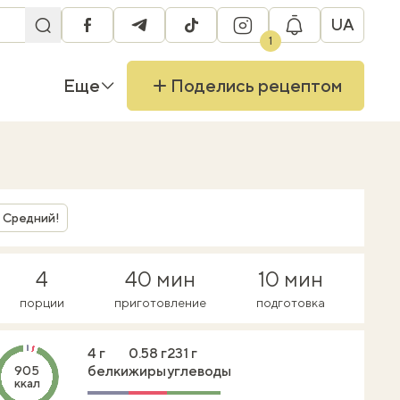
UA
facebook
telegram
tiktok
instagram
1
Еще
Поделись рецептом
Средний!
4
40 мин
10 мин
порции
приготовление
подготовка
4 г
0.58 г
231 г
белки
жиры
углеводы
905
ккал