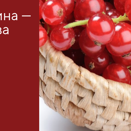
ина —
ва