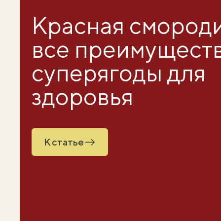
Красная смород
все преимущест
суперягоды для
здоровья
К статье