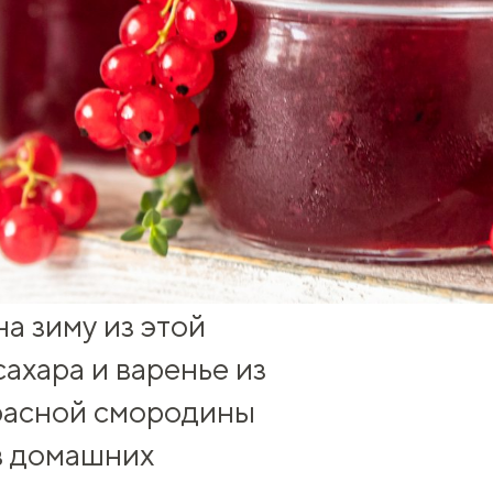
а зиму из этой
сахара
и
варенье из
красной смородины
в домашних