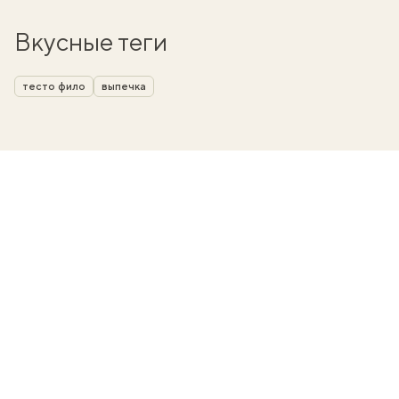
Вкусные теги
тесто фило
выпечка
вать
k
мма