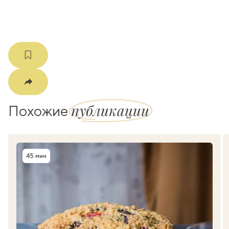
публикации
Похожие
45 мин
Время приготовления