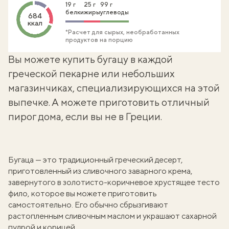
19 г
25 г
99 г
белки
жиры
углеводы
684
ккал
*Расчет для сырых, необработанных
продуктов на порцию
Вы можете купить бугацу в каждой
греческой пекарне или небольших
магазинчиках, специализирующихся на этой
выпечке. А можете приготовить отличный
пирог дома, если вы не в Греции.
Бугаца — это традиционный
греческий десерт
,
приготовленный из сливочного
заварного крема
,
завернутого в золотисто-коричневое хрустящее тесто
фило, которое вы
можете приготовить
самостоятельно
. Его обычно сбрызгивают
растопленным сливочным маслом и украшают сахарной
пудрой и корицей.