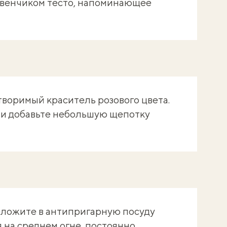
 венчиком тесто, напоминающее
творимый краситель розового цвета.
 и добавьте небольшую щепотку
ложите в антипригарную посуду
 на среднем огне, постоянно