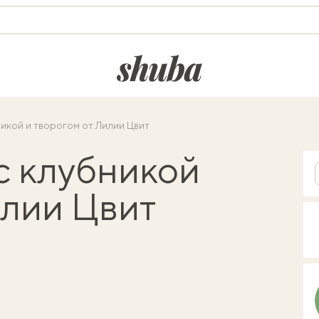
shuba.life
икой и творогом от Лилии Цвит
с клубникой
илии Цвит