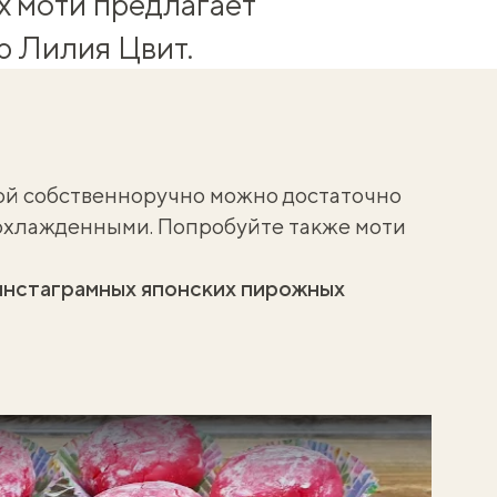
 моти предлагает
 Лилия Цвит.
ой собственноручно можно достаточно
 охлажденными. Попробуйте также
моти
инстаграмных японских пирожных