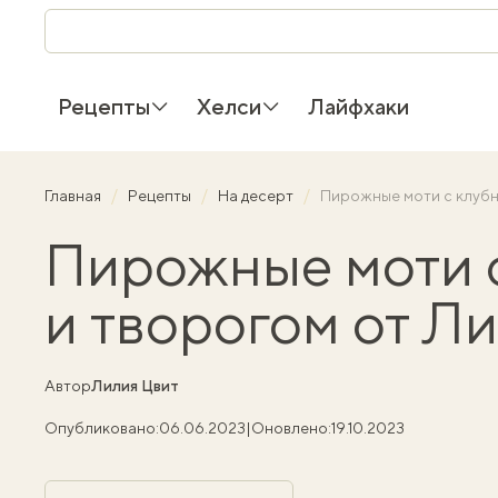
Рецепты
Хелси
Лайфхаки
Главная
Рецепты
На десерт
Пирожные моти с клубн
Пирожные моти 
и творогом от Л
Автор
Лилия Цвит
Опубликовано:
06.06.2023
|
Оновлено:
19.10.2023