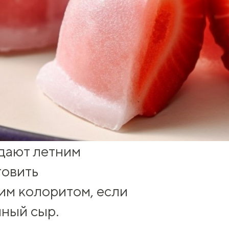
дают летним
товить
ким колоритом, если
чный сыр.