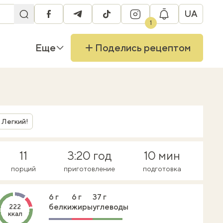
UA
facebook
telegram
tiktok
instagram
1
Еще
Поделись рецептом
Легкий!
11
3:20 год
10 мин
порций
приготовление
подготовка
6 г
6 г
37 г
белки
жиры
углеводы
222
ккал