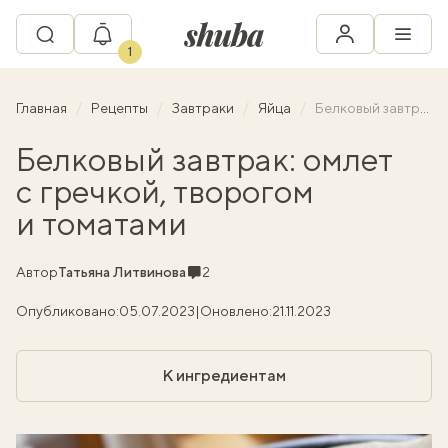
1
Главная
Рецепты
Завтраки
Яйца
Белковый завтрак: омлет с гречкой, творогом и томатами
Белковый завтрак: омлет
с гречкой, творогом
и томатами
Комментарии
Автор
Татьяна Литвинова
2
Опубликовано:
05.07.2023
|
Оновлено:
21.11.2023
К ингредиентам