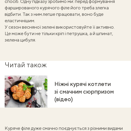
спосіб. Одну підказу зробимо ми: перед формування
фаршированого курячого філе його треба злегка
відбити. Так з ним легше працювати, воно буде
еластичнішим.
У сезон весняної зелені використовуйте її активно.
Це може бути не тільки кріп і петрушка, а й шпинат,
зелена цибуля.
Читай також
Ніжні курячі котлети
зі смачним сюрпризом
(відео)
Куряче філе дуже смачно поєднується з різними видами