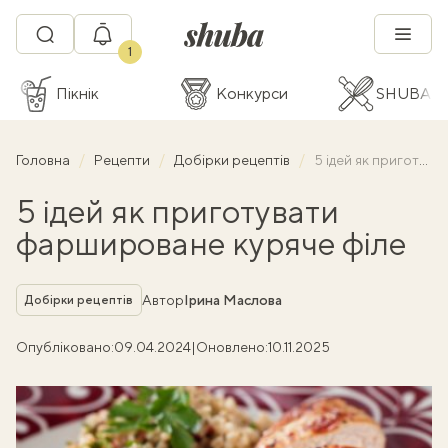
1
Пікнік
Конкурси
SHUBA C
Головна
Рецепти
Добірки рецептів
5 ідей як приготувати фаршироване куряче філе
5 ідей як приготувати
фаршироване куряче філе
Рубрика
Автор
Ірина Маслова
Добірки рецептів
Опубліковано:
09.04.2024
|
Оновлено:
10.11.2025