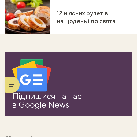
12 м’ясних рулетів
на щодень і до свята
ати
Підпишися на нас
k
в Google News
m