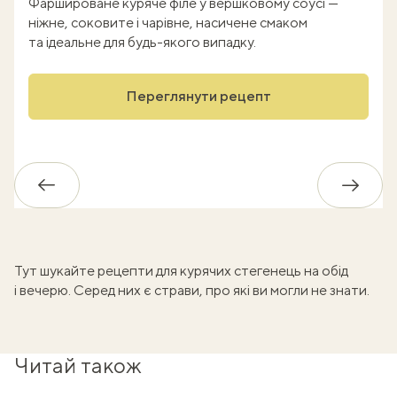
Фаршироване куряче філе у вершковому соусі —
ніжне, соковите і чарівне, насичене смаком
та ідеальне для будь-якого випадку.
Переглянути рецепт
Назад
Впере
Тут шукайте
рецепти для курячих стегенець
на обід
і вечерю. Серед них є страви, про які ви могли не знати.
Читай також