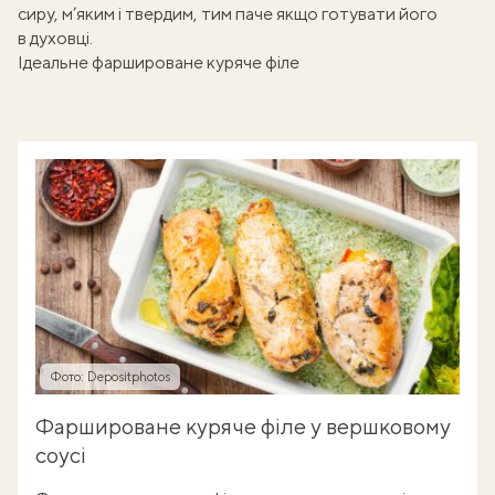
сиру, м’яким і твердим, тим паче якщо готувати його
в духовці.
Ідеальне фаршироване куряче філе
Фото: Depositphotos
Фаршироване куряче філе у вершковому
соусі