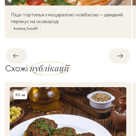
Піца-тортилья з моцарелою і ковбасою — швидкий
перекус на сковороді
Автор
kozina_food0
Назад
Впере
публікації
Схожі
50 хв
Час приготування