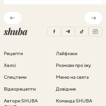
Назад
Впере
facebook
telegram
tiktok
insta
Рецепти
Лайфхаки
Хелсі
Розмови про їжу
Спецтеми
Меню на свята
Відеорецепти
Довідник
Автори SHUBA
Команда SHUBA