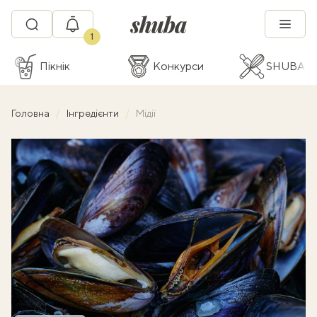
1
Пікнік
Конкурси
SHUBA C
Головна
Інгредієнти
Мідії