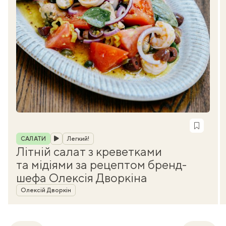
Рубрика
САЛАТИ
Легкий!
Літній салат з креветками
та мідіями за рецептом бренд-
шефа Олексія Дворкіна
Автор
Олексій Дворкін