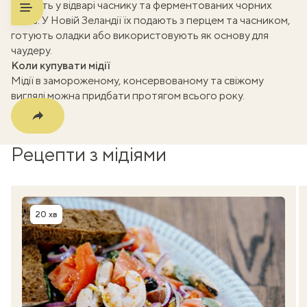
m
готують у відварі часнику та ферментованих чорних
бобів. У Новій Зеландії їх подають з перцем та часником,
готують оладки або використовують як основу для
чаудеру.
Коли купувати мідії
Мідії в замороженому, консервованому та свіжому
вигляді можна придбати протягом всього року.
Рецепти з мідіями
20 хв
Час приготування