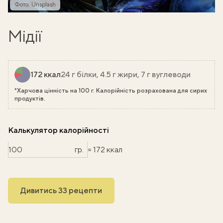
Фото: Unsplash
Мідії
172 ккал
24 г білки, 4.5 г жири, 7 г вуглеводи
*Харчова цінність на 100 г. Калорійність розрахована для сирих
продуктів.
Калькулятор калорійності
гр.
= 172 ккал
Дивитись 33 рецепти