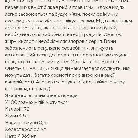
що містить усі незамінні амінокислоти. Вміст білка в них
перевищує вміст білка в рибі з плавцями. Білок в мідіях
легко засвоюється та будує м’язи, посилює імунну
систему, зміцнює кістки та лікує травми. Мідії є відмінним
джерелом заліза, яке запобігає анемії, вітаміну B12,
необхідного для виробництва еритроцитів. Омега-3
жирні кислоти необхідні для здоров’я серця. Вони
забезпечують регулярне серцебиття, знижують
артеріальний тиск і допомагають кровоносним судинам
працювати належним чином. Мідії багаті на морські
Омега-3, EPA і DHA. Якщо ви намагаєтеся схуднути, мідії
можуть дати багато користі при відносно низькій
калорійності. Але варто готувати їх без зайвого жиру
(наприклад, на пару).
Яка енергетична цінність мідій
У 100 грамах мідій міститься:
Калорії 172
Жири 4,5 г
Насичені жири 0,9 г
Холестерол 56 мг
Натрій 369 мг