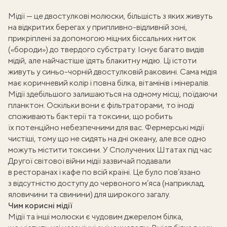
Мідії — це двостулкові молюски, більшість з яких живуть
на відкритих берегах у припливно-відливній зоні,
прикріплені за допомогою міцних біссальних ниток
(«бороди») до твердого субстрату. Існує багато видів
мідій, але найчастіше їдять блакитну мідію. Ці істоти
живуть у синьо-чорній двостулковій раковині. Сама мідія
має коричневий колір і повна білка, вітамінів і мінералів.
Мідії здебільшого залишаються на одному місці, поїдаючи
планктон. Оскільки вони є фільтраторами, то іноді
споживають бактерії та токсини, що робить
їх потенційно небезпечними для вас. Фермерські мідії
чистіші, тому що не сидять на дні океану, але все одно
можуть містити токсини. У Сполучених Штатах під час
Другої світової війни мідії зазвичай подавали
в ресторанах і кафе по всій країні. Це було пов’язано
з відсутністю доступу до червоного м’яса (наприклад,
яловичини та свинини) для широкого загалу.
Чим корисні мідії
Мідії та інші молюски є чудовим джерелом білка,