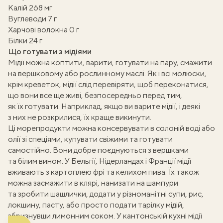
Калій 268 мг
Вуглеводи 7 г
Харчові волокна 0 г
Білки 24 г
Що готувати з мідіями
Мідії можна коптити, варити, готувати на пару, смажити
на вершковому або рослинному маслі. Як і всі молюски,
крім креветок, мідії слід перевіряти, щоб переконатися,
що вони все ще живі, безпосередньо перед тим,
як їх готувати. Наприклад, якщо ви варите мідії, і деякі
з них не розкрилися, їх краще викинути.
Ці морепродукти можна консервувати в солоній воді або
олії зі спеціями, купувати свіжими та готувати
самостійно. Вони добре поєднуються з вершками
та білим вином. У Бельгії, Нідерландах і Франції мідії
вживають з картоплею фрі та келихом пива. Їх також
ати
можна засмажити в клярі, нанизати на шампури
та зробити шашлички, додати у різноманітні супи, рис,
k
локшину, пасту, або просто подати тарілку мідій,
збризнувши лимонним соком. У кантонській кухні мідії