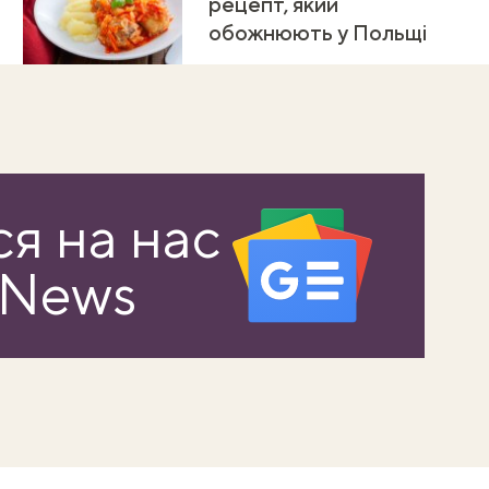
рецепт, який
обожнюють у Польщі
я на нас
 News