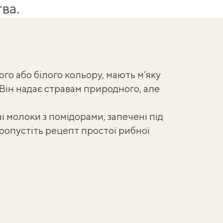
ва.
го або білого кольору, мають м’яку
 Він надає стравам природного, але
 молоки з помідорами, запечені під
пропустіть рецепт
простої рибної