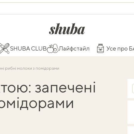
shuba.life
SHUBA CLUB
Лайфстайл
Усе про 
ені рибні молоки з помідорами
тою: запечені
помідорами