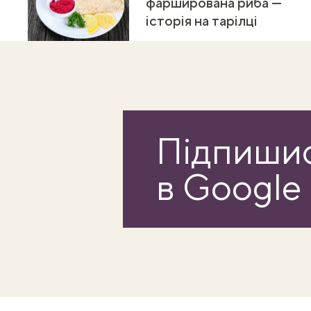
фарширована риба —
історія на тарілці
Підпишис
в Google