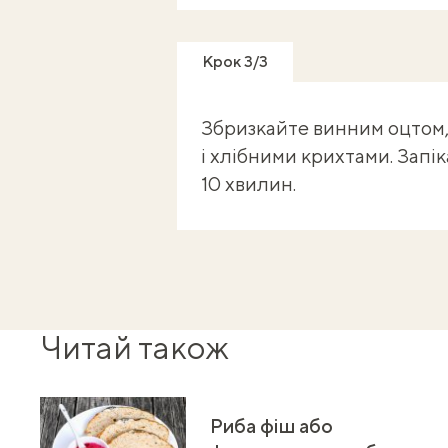
Крок 3/3
Збризкайте винним оцтом
і хлібними крихтами. Запіка
10 хвилин.
Читай також
Риба фіш або