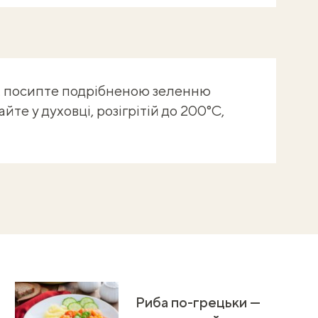
, посипте подрібненою зеленню
йте у духовці, розігрітій до 200°C,
Риба по-грецьки —