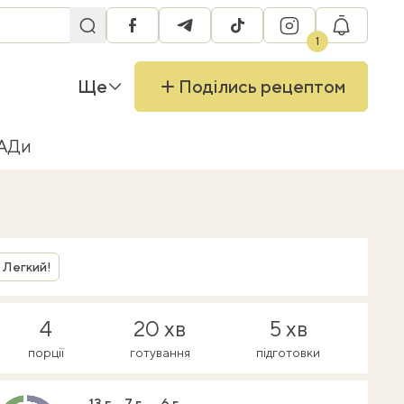
facebook
telegram
tiktok
instagram
RU
1
Ще
Поділись рецептом
БАДи
Легкий!
4
20 хв
5 хв
порції
готування
підготовки
13 г
7 г
6 г