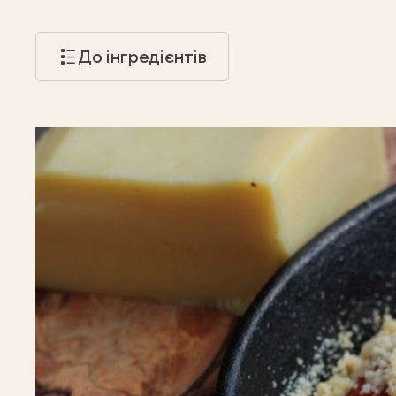
До інгредієнтів