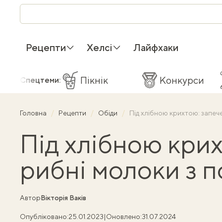
Рецепти
Хелсі
Лайфхаки
Пікнік
Конкурси
Спецтеми:
Головна
Рецепти
Обіди
Під хлібною крихтою: запеч
Під хлібною крих
рибні молоки з 
Автор
Вікторія Ваків
Опубліковано:
25.01.2023
|
Оновлено:
31.07.2024