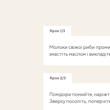
Крок 1/3
Молоки свіжої риби проми
змастіть маслом і викладіть
Крок 2/3
Помідори помийте, наріжте
Зверху посоліть, поперчі