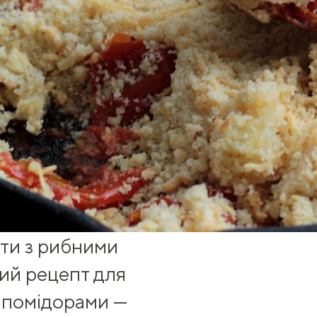
ти з рибними
ий рецепт для
з помідорами —