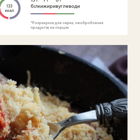
білки
жири
вуглеводи
133
ккал
*Розрахунок для сирих, необроблених
продуктів на порцію