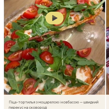
Play
Піца-тортилья з моцарелою і ковбасою — швидкий
перекус на сковороді