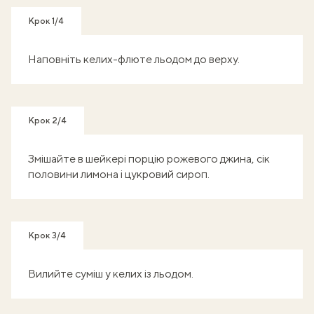
Крок 1/4
Наповніть келих-флюте льодом до верху.
Крок 2/4
Змішайте в шейкері порцію рожевого джина, сік
половини лимона і цукровий сироп.
Крок 3/4
Вилийте суміш у келих із льодом.