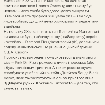
Ramos Gin Fizz. Останній коктейль, до речі, став
візитною карткою Нового Орлеану, але в ньому був
недолік — його треба було
довго-довго змішувати
.
З’явилася навіть професія змішувача фізз — такі люди
лише і робили, що цілий вечір розмовляли інгредієнтами
в шейкері.
На початку XX століття в готелі Belmont на Мангеттені
вигадали, мабуть, найвишуканішу (і найдорожчу) версію
коктейлю — Diamond Fizz (діамантовий фіз), де замінили
содову на шампанське. Це рішення оцінили бармени
США і Європи.
Пропонуємо вам рецепт сучасної версії діамантового
фіза — Pink Gin Fizz з рожевого джина і просекко (або
з будь-яким іншим ігристим). А також рекомендуємо
спробувати улюблений
коктейль Джеймса Бонда Black
Velvet
, який також готують на основі ігристого вина.
ЗДИвуйте рідних:
Коктейль Tintoretto — для тих, хто
сумує за Італією