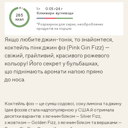
1 г
0.05 г
24 г
білки
жири
вуглеводи
285
ккал
*Розрахунок для сирих, необроблених
продуктів на порцію
Якщо любите
джин-тонік
, то знайомтеся,
коктейль пінк джин фіз (Pink Gin Fizz) —
свіжий, грайливий, красивого рожевого
кольору! Його секрет у бульбашках,
що піднімають аромати напою прямо
до носа.
Коктейль фізз — це суміш содової, соку лимона та джину.
Ідея фізззів стала надпопулярною у США й отримала
десятки варіантів: з яєчним білком — Silver Fizz,
з жовтком — Golden Fizz, з яєчним білком та вершками —