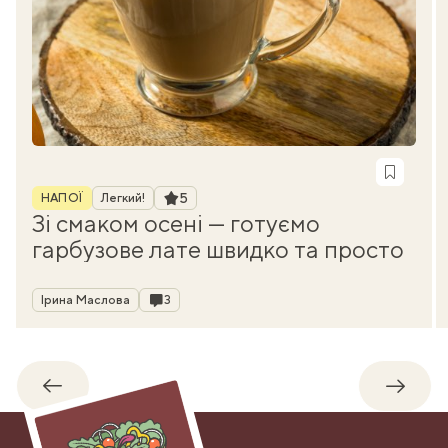
Рубрика
Рейтинг
5
НАПОЇ
Легкий!
Зі смаком осені — готуємо
гарбузове лате швидко та просто
Автор
Коментарі
Ірина Маслова
3
Назад
Впере