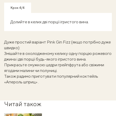
Крок 4/4
Долийте в келих дві порції ігристого вина.
Дуже простий варіант Pink Gin Fizz (якщо потрібно дуже
швидко):
Змішайте в охолодженому келиху одну порцію рожевого
джина і дві порції будь-якого ігристого вина.
Прикрасьте смужкою цедри грейпфрута або свіжими
ягодами малини чи полуниці.
Також радимо приготувати популярний
коктейль
«Апероль шприц»
.
Читай також