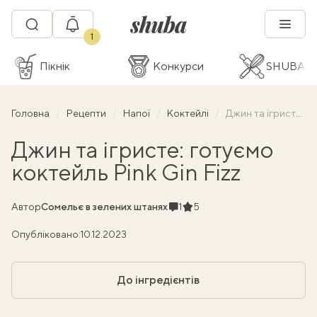
1
Пікнік
Конкурси
SHUBA C
Головна
Рецепти
Напої
Коктейлі
Джин та ігристе: готуємо коктейль Pink Gin Fizz
Джин та ігристе: готуємо
коктейль Pink Gin Fizz
Коментарі
Рейтинг
Автор
Сомельє в зелених штанях
1
5
Опубліковано:
10.12.2023
До інгредієнтів