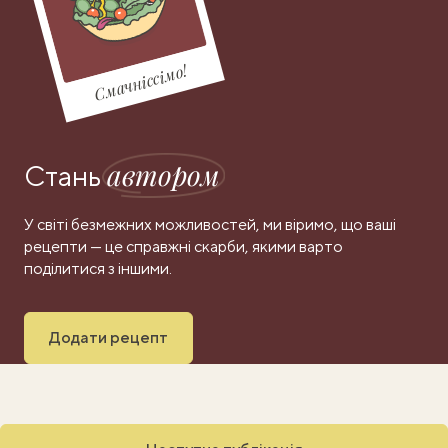
Смачніссімо!
автором
Стань
У світі безмежних можливостей, ми віримо, що ваші
рецепти — це справжні скарби, якими варто
поділитися з іншими.
Додати рецепт