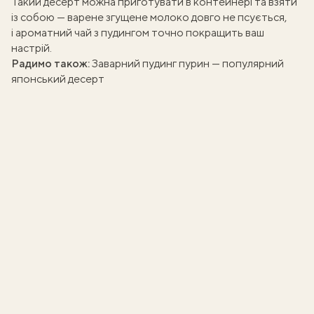
Такий десерт можна приготувати в контейнері та взяти
із собою — варене згущене молоко довго не псується,
і ароматний чай з пудингом точно покращить ваш
настрій.
Радимо також:
Заварний пудинг пурин
— популярний
японський десерт