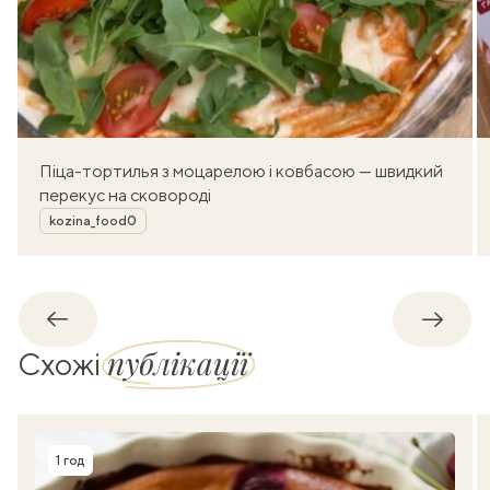
Піца-тортилья з моцарелою і ковбасою — швидкий
перекус на сковороді
Автор
kozina_food0
Назад
Впере
публікації
Схожі
1 год
Час приготування