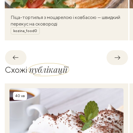
Піца-тортилья з моцарелою і ковбасою — швидкий
перекус на сковороді
Автор
kozina_food0
Назад
Впере
публікації
Схожі
40 хв
Час приготування