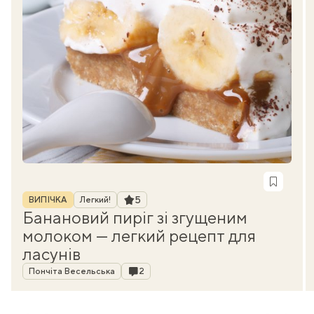
Рубрика
Рейтинг
5
ВИПІЧКА
Легкий!
Банановий пиріг зі згущеним
молоком — легкий рецепт для
ласунів
Автор
Коментарі
Пончіта Весельська
2