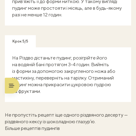
прив’яжіть її до форми ниткою. У такому вигляді
пудинг може простояти і місяць, але в будь-якому
разі не менше 12 годин.
Крок 5/5
На Різдво дістаньте пудинг, розігрійте його
на водяній бані протягом 3-4 годин. Вийміть
із форми за допомогою закругленого ножа або
мастихіну, переверніть на тарілку. Отриманий
пудинг можна прикрасити цукровою пудрою
та фруктами.
Не пропустіть рецепт іще одного різдвяного десерту —
різдвяного кексу із шоколадною глазур’ю
.
Більше рецептів пудингів