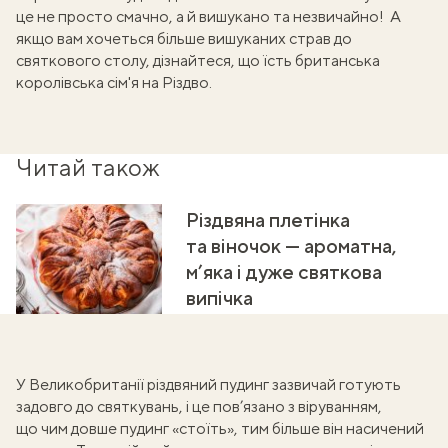
це не просто смачно, а й вишукано та незвичайно! А
якщо вам хочеться більше вишуканих страв до
святкового столу, дізнайтеся,
що їсть британська
королівська сім'я
на Різдво.
Читай також
Різдвяна плетінка
та віночок — ароматна,
м’яка і дуже святкова
випічка
У Великобританії різдвяний пудинг зазвичай готують
задовго до святкувань, і це пов’язано з віруванням,
що чим довше пудинг «стоїть», тим більше він насичений