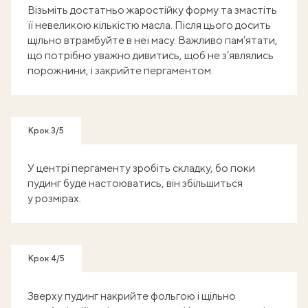
Візьміть достатньо жаростійку форму та змастіть
її невеликою кількістю масла. Після цього досить
щільно втрамбуйте в неї масу. Важливо пам’ятати,
що потрібно уважно дивитись, щоб не з’являлись
порожнини, і закрийте пергаментом.
Крок 3/5
У центрі пергаменту зробіть складку, бо поки
пудинг буде настоюватись, він збільшиться
у розмірах.
Крок 4/5
Зверху пудинг накрийте фольгою і щільно