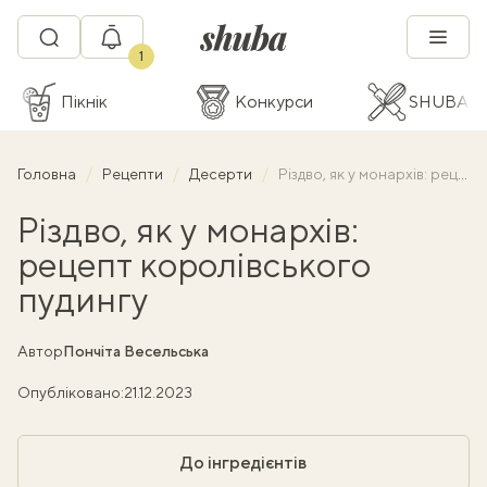
1
Пікнік
Конкурси
SHUBA C
Головна
Рецепти
Десерти
Різдво, як у монархів: рецепт королівського пудингу
Різдво, як у монархів:
рецепт королівського
пудингу
Автор
Пончіта Весельська
Опубліковано:
21.12.2023
До інгредієнтів