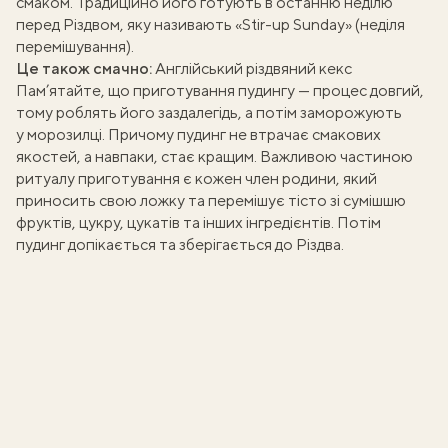
смаком. Традиційно його готують в останню неділю
перед Різдвом, яку називають «Stir-up Sunday» (неділя
перемішування).
Це також смачно:
Англійський різдвяний кекс
Пам’ятайте, що приготування пудингу — процес довгий,
тому роблять його заздалегідь, а потім заморожують
у морозилці. Причому пудинг не втрачає смакових
якостей, а навпаки, стає кращим. Важливою частиною
ритуалу приготування є кожен член родини, який
приносить свою ложку та перемішує тісто зі сумішшю
фруктів, цукру, цукатів та інших інгредієнтів. Потім
пудинг допікається та зберігається до Різдва.