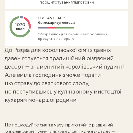
порцій
готування
підготовки
13 г
46 г
140 г
білки
жири
вуглеводи
1070
ккал
*Розрахунок для сирих, необроблених
продуктів на порцію
До Різдва для королівської сім’ї з давніх-
давен готується
традиційний різдвяний
десерт
— знаменитий королівський пудинг!
Але вміла господиня зможе подати
цю страву до святкового столу,
не поступившись у кулінарному мистецтві
кухарям монаршої родини.
Не пошкодуйте сил та часу: приготуйте різдвяний
королівський пудинг для свого святкового столу —