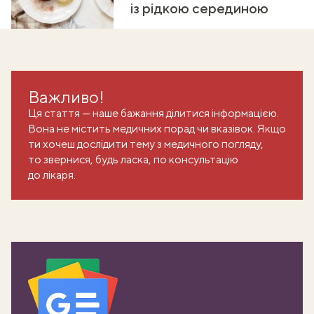
із рідкою серединою
Важливо!
Ця стаття — наше бажання ділитися інформацією.
Вона не містить медичних порад чи вказівок. Якщо
ти хочеш дослідити тему з медичного погляду,
то звернися, будь ласка, по консультацію
до лікаря.