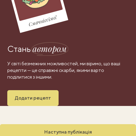
Смачніссімо!
автором
Стань
У світі безмежних можливостей, ми віримо, що ваші
рецепти — це справжні скарби, якими варто
поділитися з іншими.
Додати рецепт
Наступна публікація