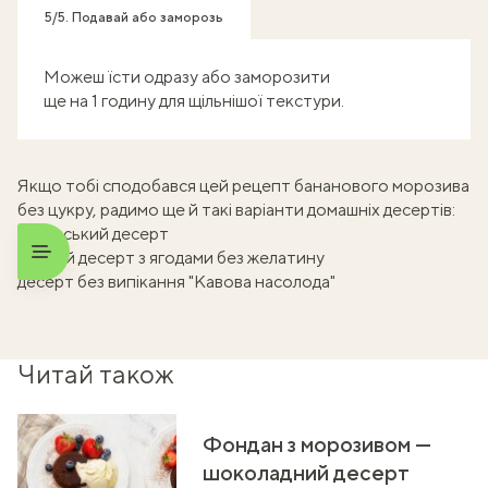
5/5. Подавай або заморозь
Можеш їсти одразу або заморозити
ще на 1 годину для щільнішої текстури.
Якщо тобі сподобався цей рецепт бананового морозива
без цукру, радимо ще й такі варіанти домашніх десертів:
баварський десерт
сирний десерт з ягодами без желатину
десерт без випікання "Кавова насолода"
Читай також
Фондан з морозивом —
шоколадний десерт