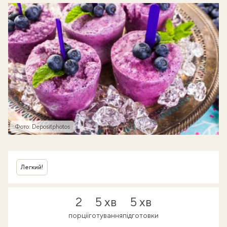
Фото: Depositphotos
Легкий!
2
5 хв
5 хв
порції
готування
підготовки