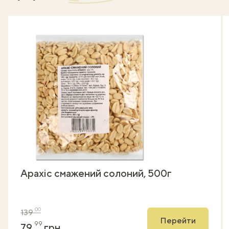
Арахіс смажений солоний, 500г
00
139
Перейти
99
79
грн