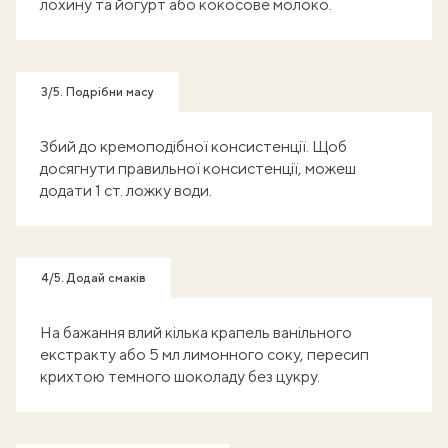
лохину та йогурт або кокосове молоко.
3/5. Подрібни масу
Збий до кремоподібної консистенції. Щоб
досягнути правильної консистенції, можеш
додати 1 ст. ложку води.
4/5. Додай смаків
На бажання влий кілька крапель ванільного
екстракту або 5 мл лимонного соку, пересип
крихтою темного шоколаду без цукру.