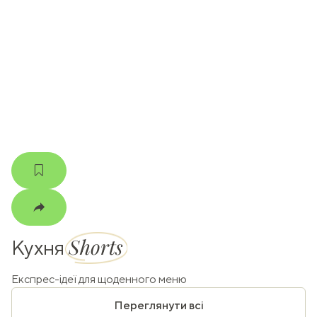
ати
k
m
Shorts
Кухня
Експрес-ідеї для щоденного меню
Переглянути всі