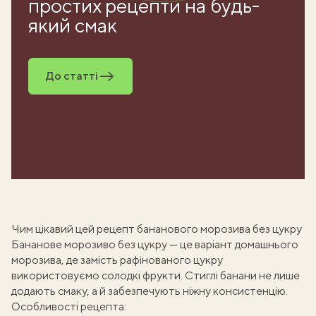
простих рецепти на будь-
який смак
До статті
Чим цікавий цей рецепт бананового морозива без цукру
Бананове морозиво без цукру — це варіант
домашнього
морозива
, де замість рафінованого цукру
використовуємо солодкі фрукти. Стиглі банани не лише
додають смаку, а й забезпечують ніжну консистенцію.
Особливості рецепта: