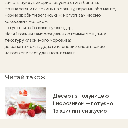
замість цукру використовуємо стиглі банани;
можна замінити лохину на малину, персики або манго;
можна зробити веганським: йогурт замінюємо
кокосовим молоком
;
готується за 5 хвилин у блендері;
після 1 години заморожування отримуємо щільну
текстуру класичного морозива;
до бананів можна додати кленовий сироп, какао
чи горіхову пасту для нових смаків.
Читай також
Десерт з полуницею
і морозивом — готуємо
15 хвилин і смакуємо