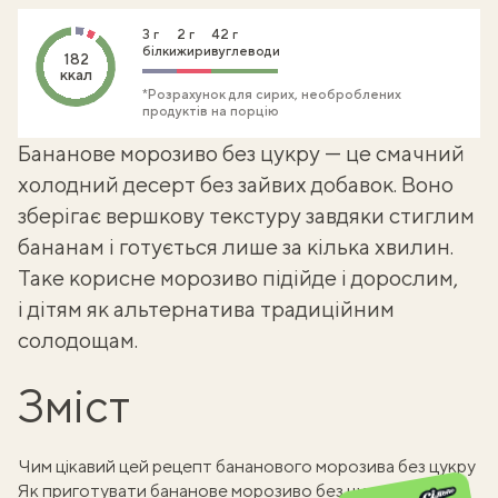
3 г
2 г
42 г
білки
жири
вуглеводи
182
ккал
*Розрахунок для сирих, необроблених
продуктів на порцію
Бананове морозиво без цукру — це смачний
холодний десерт без зайвих добавок. Воно
зберігає вершкову текстуру завдяки стиглим
бананам і готується лише за кілька хвилин.
Таке корисне
морозиво
підійде і дорослим,
і дітям як альтернатива традиційним
солодощам.
Зміст
Чим цікавий цей рецепт бананового морозива без цукру
Як приготувати бананове морозиво без цукру