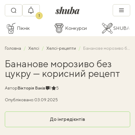
1
Пікнік
Конкурси
SHUBA C
Головна
Хелсі
Хелсі-рецепти
Бананове морозиво без цукру — корисний рецепт
Бананове морозиво без
цукру — корисний рецепт
Коментарі
Рейтинг
Автор
Вікторія Ваків
1
5
Опубліковано:
03.09.2025
До інгредієнтів