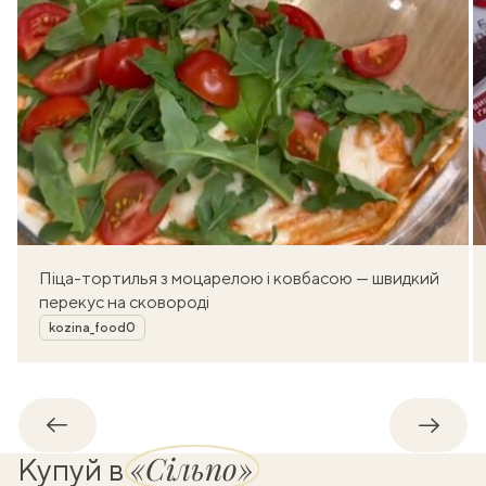
Піца-тортилья з моцарелою і ковбасою — швидкий
перекус на сковороді
Автор
kozina_food0
Назад
Впере
«Сільпо»
Купуй в