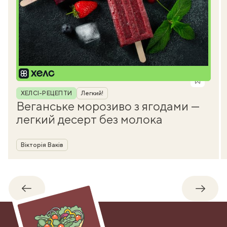
Рубрика
ХЕЛСІ-РЕЦЕПТИ
Легкий!
Веганське морозиво з ягодами —
легкий десерт без молока
Автор
Вікторія Ваків
Назад
Впере