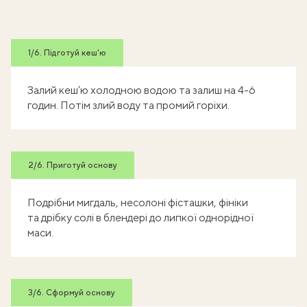
1/6. Підготуй кеш'ю
Залий кеш’ю холодною водою та залиш на 4-6
годин. Потім злий воду та промий горіхи.
2/6. Приготуй основу
Подрібни мигдаль, несолоні фісташки, фініки
та дрібку солі в блендері до липкої однорідної
маси.
3/6. Сформуй основу