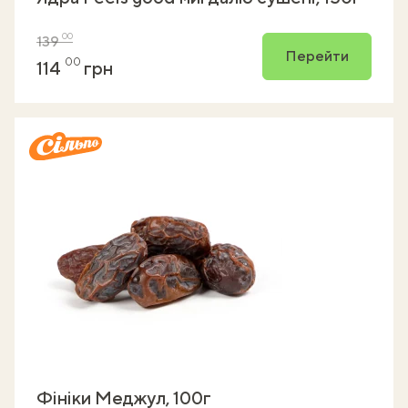
00
139
Перейти
00
114
грн
Фініки Меджул, 100г