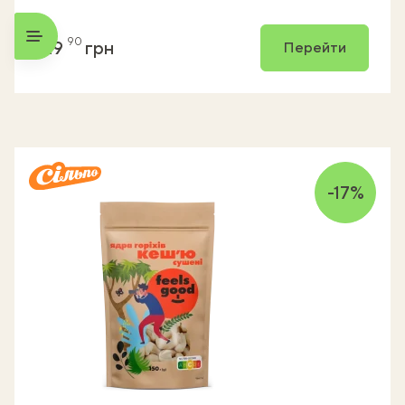
90
129
грн
Перейти
-17%