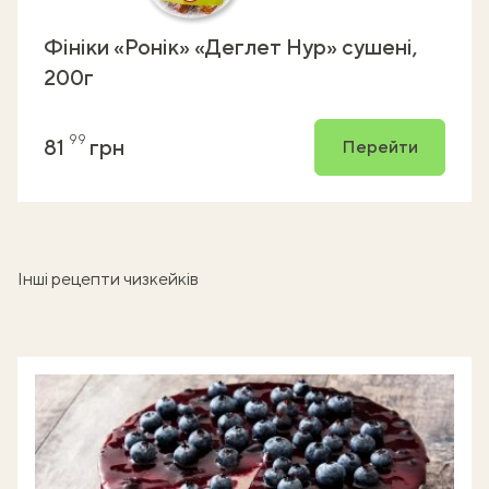
Фініки «Ронік» «Деглет Нур» сушені,
200г
99
81
грн
Перейти
Інші рецепти чизкейків