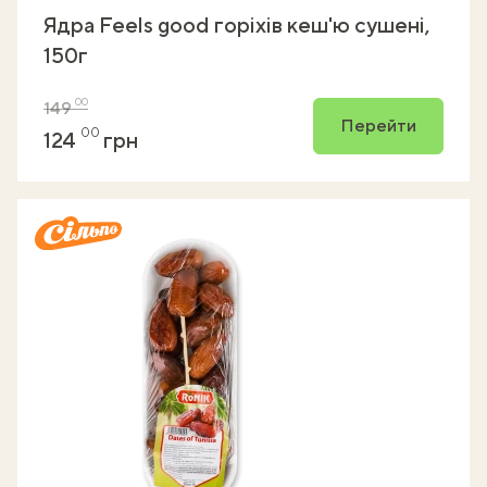
Ядра Feels good горіхів кеш'ю сушені,
150г
00
149
Перейти
00
124
грн