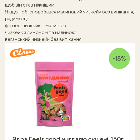
щоб він став ніжнішим.
Якщо тобі сподобався малиновий чизкейк без випікання,
радимо ще:
фітнес-чизкейк із малиною
чизкейк з лимоном та малиною
веганський чизкейк без випікання
-18%
Ядра Feels good мигдалю сушені, 150г