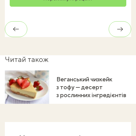
Назад
Впере
Читай також
Веганський чизкейк
з тофу — десерт
з рослинних інгредієнтів