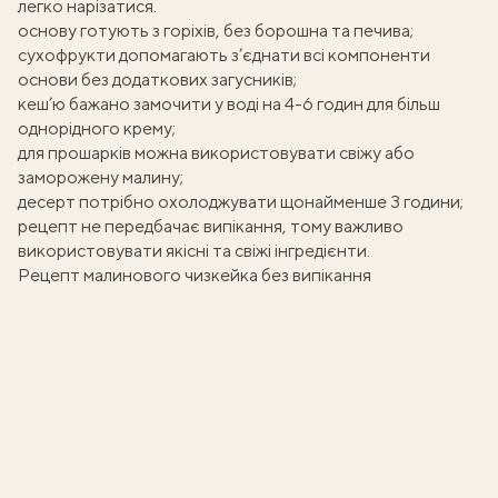
легко нарізатися.
основу готують з горіхів, без борошна та печива;
сухофрукти допомагають з’єднати всі компоненти
основи без додаткових загусників;
кеш’ю бажано замочити у воді на 4-6 годин для більш
однорідного крему;
для прошарків можна використовувати свіжу або
заморожену малину;
десерт потрібно охолоджувати щонайменше 3 години;
рецепт не передбачає випікання, тому важливо
використовувати якісні та свіжі інгредієнти.
Рецепт малинового чизкейка без випікання