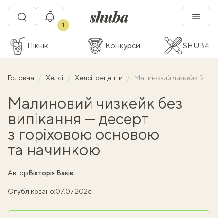
1
Пікнік
Конкурси
SHUBA C
Головна
Хелсі
Хелсі-рецепти
Малиновий чизкейк без випікання — десерт з горіховою основою та начинкою
Малиновий чизкейк без
випікання — десерт
з горіховою основою
та начинкою
Автор
Вікторія Ваків
Опубліковано:
07.07.2026