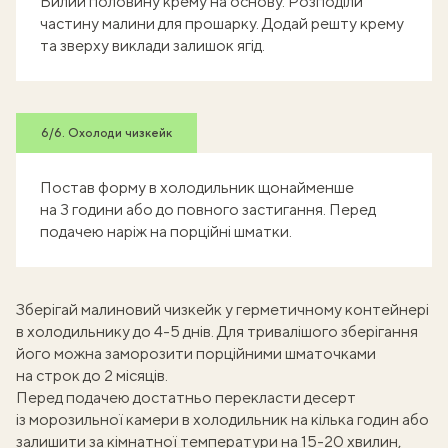
Вилий половину крему на основу. Розподіли
частину малини для прошарку. Додай решту крему
та зверху виклади залишок ягід.
6/6. Охолоди чизкейк
Постав форму в холодильник щонайменше
на 3 години або до повного застигання. Перед
подачею наріж на порційні шматки.
Зберігай малиновий чизкейк у герметичному контейнері
в холодильнику до 4-5 днів. Для тривалішого зберігання
його можна заморозити порційними шматочками
на строк до 2 місяців.
Перед подачею достатньо перекласти десерт
із морозильної камери в холодильник на кілька годин або
залишити за кімнатної температури на 15-20 хвилин,