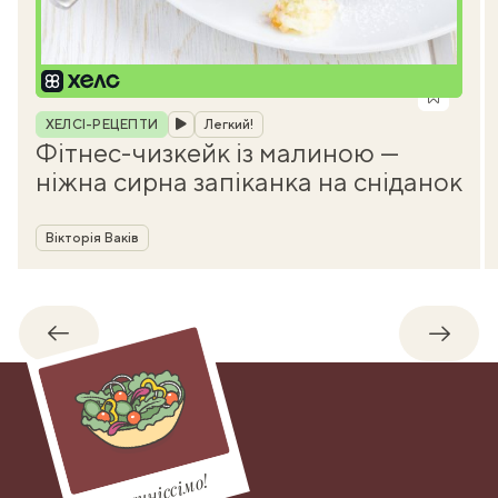
Рубрика
ХЕЛСІ-РЕЦЕПТИ
Легкий!
Фітнес-чизкейк із малиною —
ніжна сирна запіканка на сніданок
Автор
Вікторія Ваків
Назад
Впере
Смачніссімо!