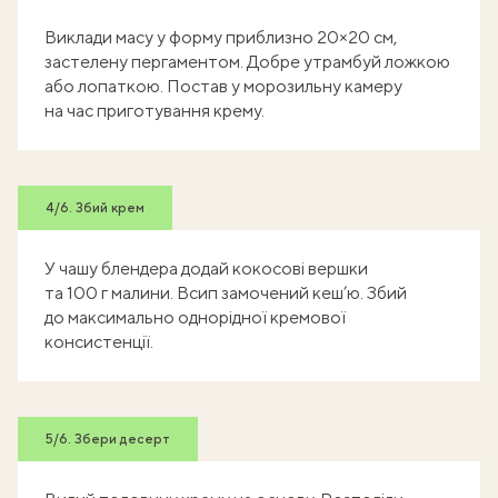
Виклади масу у форму приблизно 20×20 см,
застелену пергаментом. Добре утрамбуй ложкою
або лопаткою. Постав у морозильну камеру
на час приготування крему.
4/6. Збий крем
У чашу блендера додай кокосові вершки
та 100 г малини. Всип замочений кеш’ю. Збий
до максимально однорідної кремової
консистенції.
5/6. Збери десерт