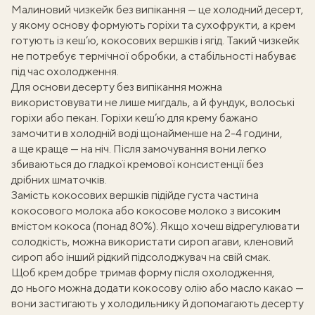
Малиновий чизкейк без випікання — це холодний десерт,
у якому основу формують горіхи та сухофрукти, а крем
готують із кеш’ю, кокосових вершків і ягід. Такий чизкейк
не потребує термічної обробки, а стабільності набуває
під час охолодження.
Для основи
десерту без випікання
можна
використовувати не лише мигдаль, а й фундук, волоські
горіхи або пекан. Горіхи кеш’ю для крему бажано
замочити в холодній воді щонайменше на 2-4 години,
а ще краще — на ніч. Після замочування вони легко
збиваються до гладкої кремової консистенції без
дрібних шматочків.
Замість кокосових вершків підійде густа частина
кокосового молока або кокосове молоко з високим
вмістом кокоса (понад 80%). Якщо хочеш відрегулювати
солодкість, можна використати сироп агави, кленовий
сироп або інший рідкий підсолоджувач на свій смак.
Щоб крем добре тримав форму після охолодження,
до нього можна додати кокосову олію або масло какао —
вони застигають у холодильнику й допомагають десерту