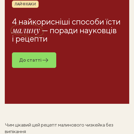
Рубрика
ЛАЙФХАКИ
4 найкорисніші способи їсти
малину
— поради науковців
і рецепти
До статті
Чим цікавий цей рецепт малинового чизкейка без
випікання