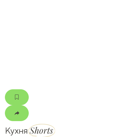
ати
k
m
Shorts
Кухня