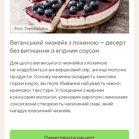
Фото: Depositphotos
Веганський чизкейк з лохиною — десерт
без випікання із ягідним соусом
Для цього веганського чизкейка з лохиною
не знадобляться ані вершковий сир, ані інші молочні
продукти. Основу начинки складають замочені
горіхи кеш’ю, які після збивання набувають ніжної
кремової текстури. У поєднанні з жирним
кокосовим молоком, кленовим сиропом і лимонним
соком вони створюють насичений смак, який
нагадує класичний чизкейк.
Переглянути рецепт