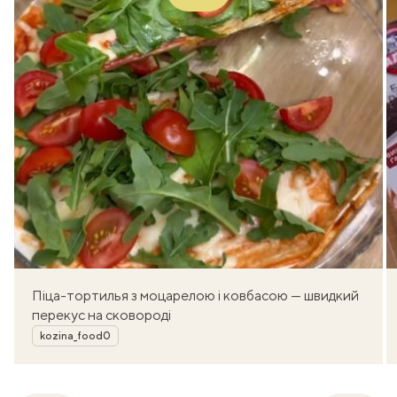
Піца-тортилья з моцарелою і ковбасою — швидкий
перекус на сковороді
Автор
kozina_food0