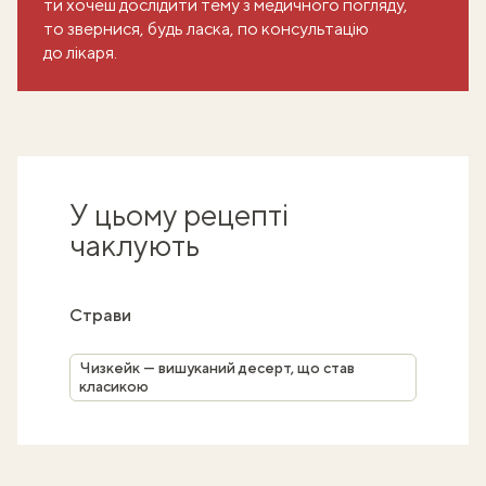
ти хочеш дослідити тему з медичного погляду,
то звернися, будь ласка, по консультацію
до лікаря.
У цьому рецепті
чаклують
Страви
Чизкейк — вишуканий десерт, що став
класикою