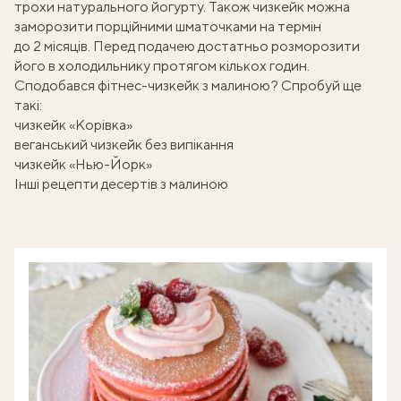
трохи натурального йогурту. Також чизкейк можна
заморозити порційними шматочками на термін
до 2 місяців. Перед подачею достатньо розморозити
його в холодильнику протягом кількох годин.
Сподобався фітнес-чизкейк з малиною? Спробуй ще
такі:
чизкейк «Корівка»
веганський чизкейк без випікання
чизкейк «Нью-Йорк»
Інші рецепти десертів з малиною