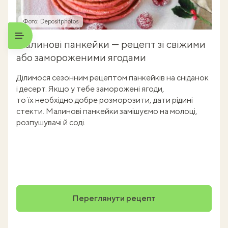
Фото: Depositphotos
Малинові панкейки — рецепт зі свіжими
або замороженими ягодами
Ділимося сезонним рецептом панкейків на сніданок
і десерт. Якщо у тебе заморожені ягоди,
то їх необхідно добре розморозити, дати рідині
стекти. Малинові панкейки замішуємо на молоці,
розпушувачі й соді.
Переглянути рецепт