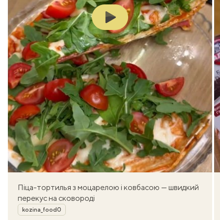
Play
Піца-тортилья з моцарелою і ковбасою — швидкий
перекус на сковороді
Автор
kozina_food0