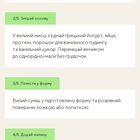
2/5. Змішай основу
У великій мисці з’єднай грецький йогурт, яйця,
протеїн, порошок для ванільного пудингу
та ванільний цукор. Перемішай вінчиком
до однорідної маси без грудочок.
3/5. Помісти у форму
Вилий суміш у підготовлену форму та розрівняй
поверхню ложкою або лопаткою.
4/5. Додай малину