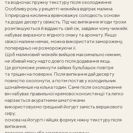
та водночас пружну текстуру після охолодження.
Особливу роль у
рецепті чизкейка
відіграє малина.
Її природна кислинка врівноважує солодкість основи
та додає десерту свіжість. Під час випікання ягоди трохи
розм’якшуються й віддають свій сік, завдяки чому чизкейк
набуває виразного ягідного смаку та аромату. Якщо
свіжої малини немає, можна використати заморожену,
попередньо не розморожуючи її.
Щоб малиновий чизкейк вийшов максимально ніжним,
не збивай масу надто довго після додавання яєць.
Це допоможе уникнути зайвих бульбашок повітря
та тріщин на поверхні. Після випікання дай десерту
повністю охолонути, а потім постав у холодильник
щонайменше на кілька годин. Саме після охолодження
він набуває правильної кремової консистенції та легко
нарізається акуратними шматочками.
використовуємо грецький йогурт замість вершкового
сиру;
основа на йогурті і яйцях формує ніжну текстуру після
випікання;
додаємо свіжу або заморожену малину;