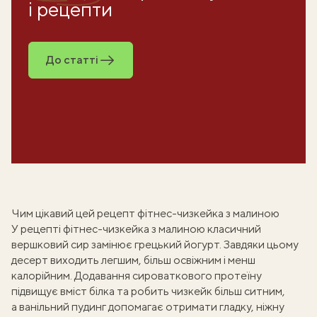
і рецепти
До статті
Чим цікавий цей рецепт фітнес-чизкейка з малиною
У рецепті фітнес-чизкейка з малиною класичний
вершковий сир замінює
грецький йогурт
. Завдяки цьому
десерт виходить легшим, більш освіжним і менш
калорійним. Додавання сироваткового протеїну
підвищує вміст білка та робить чизкейк більш ситним,
а ванільний пудинг допомагає отримати гладку, ніжну