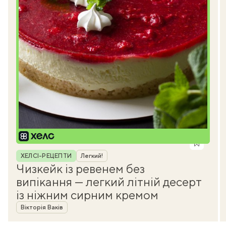
Рубрика
ХЕЛСІ-РЕЦЕПТИ
Легкий!
Чизкейк із ревенем без
випікання — легкий літній десерт
із ніжним сирним кремом
Автор
Вікторія Ваків