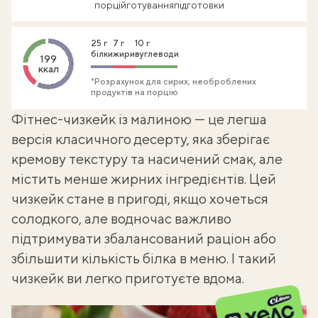
порцій
готування
підготовки
25 г
7 г
10 г
білки
жири
вуглеводи
199
ккал
*Розрахунок для сирих, необроблених
продуктів на порцію
Фітнес-чизкейк із малиною — це легша
версія класичного десерту, яка зберігає
кремову текстуру та насичений смак, але
містить менше жирних інгредієнтів. Цей
чизкейк стане в пригоді, якщо хочеться
солодкого, але водночас важливо
підтримувати збалансований раціон або
збільшити кількість білка в меню. І такий
чизкейк ви легко приготуєте вдома
.