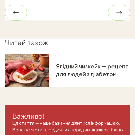
Назад
Впере
Читай також
Ягідний чизкейк — рецепт
для людей з діабетом
Важливо!
Ця стаття — наше бажання ділитися інформацією.
Вона не містить медичних порад чи вказівок. Якщо