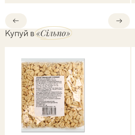
Назад
Впере
«Сільпо»
Купуй в