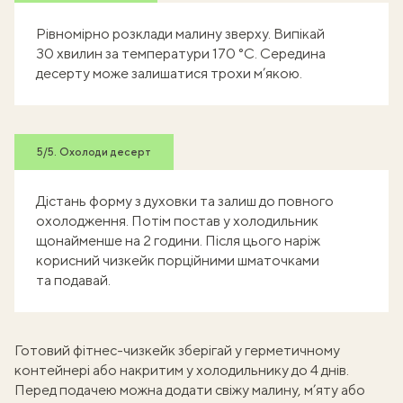
Рівномірно розклади малину зверху. Випікай
30 хвилин за температури 170 °C. Середина
десерту може залишатися трохи м’якою.
5/5. Охолоди десерт
Дістань форму з духовки та залиш до повного
охолодження. Потім постав у холодильник
щонайменше на 2 години. Після цього наріж
корисний чизкейк порційними шматочками
та подавай.
Готовий фітнес-чизкейк зберігай у герметичному
контейнері або накритим у холодильнику до 4 днів.
Перед подачею можна додати свіжу малину, м’яту або