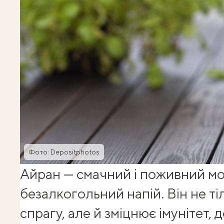
Фото: Depositphotos
Айран — смачний і поживний м
безалкогольний напій. Він не ті
спрагу, але й зміцнює імунітет,