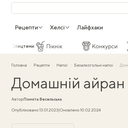
Рецепти
Хелсі
Лайфхаки
Пікнік
Конкурси
Спецтеми:
Головна
Рецепти
Напої
Безалкогольні напої
Дом
Домашній айран 
Автор
Пончіта Весельська
Опубліковано:
13.01.2023
|
Оновлено:
10.02.2024