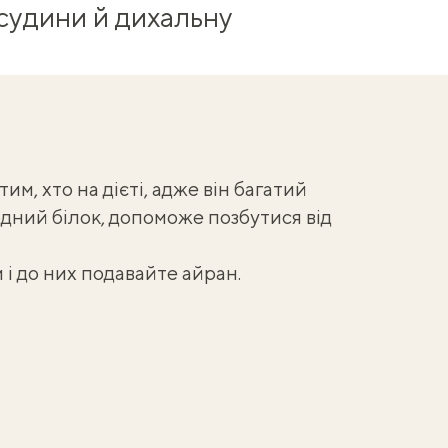
 судини й дихальну
им, хто на дієті, адже він багатий
дний білок, допоможе позбутися від
м
і до них подавайте айран.