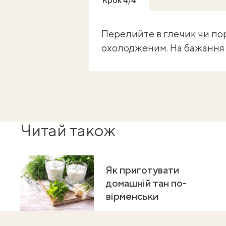
Крок 4/4
Перелийте в глечик чи по
охолодженим. На бажання 
Читай також
Як приготувати
домашній тан по-
вірменськи