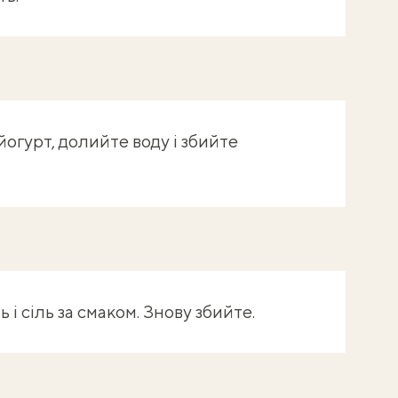
огурт, долийте воду і збийте
і сіль за смаком. Знову збийте.