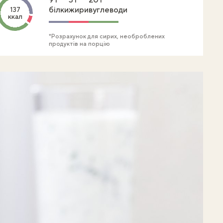
білки
жири
вуглеводи
137
ккал
*Розрахунок для сирих, необроблених
продуктів на порцію