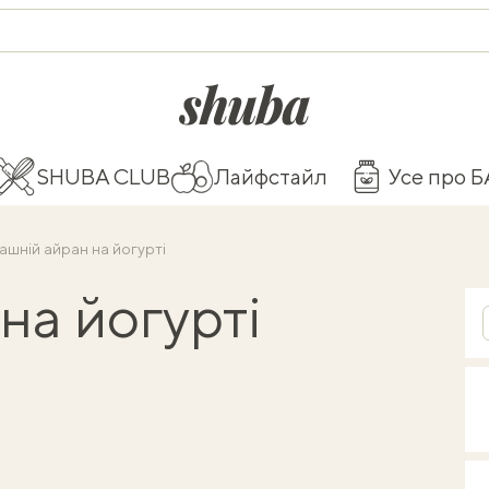
shuba.life
SHUBA CLUB
Лайфстайл
Усе про 
ашній айран на йогурті
на йогурті