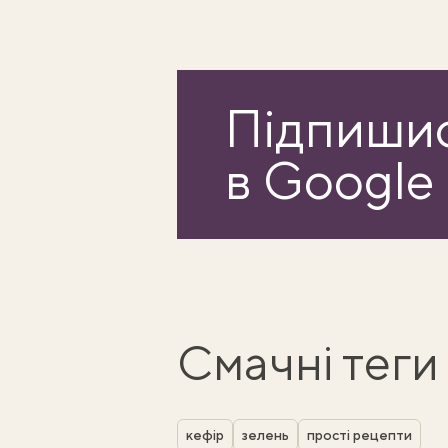
Підпишис
в Google
Смачні теги
кефір
зелень
прості рецепти