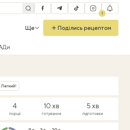
facebook
telegram
tiktok
instagram
RU
1
Ще
Поділись рецептом
БАДи
Легкий!
4
10 хв
5 хв
порції
готування
підготовки
9 г
3 г
20 г