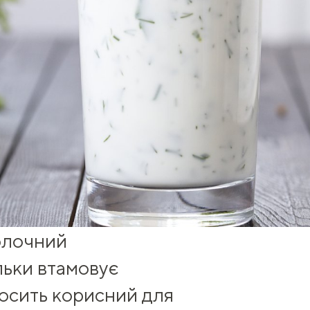
олочний
льки втамовує
 досить корисний для