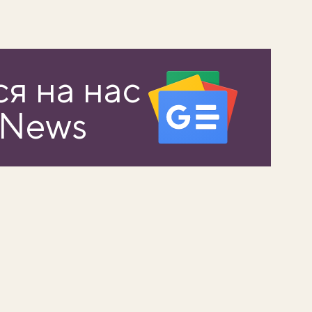
я на нас
 News