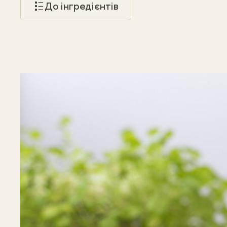
До інгредієнтів