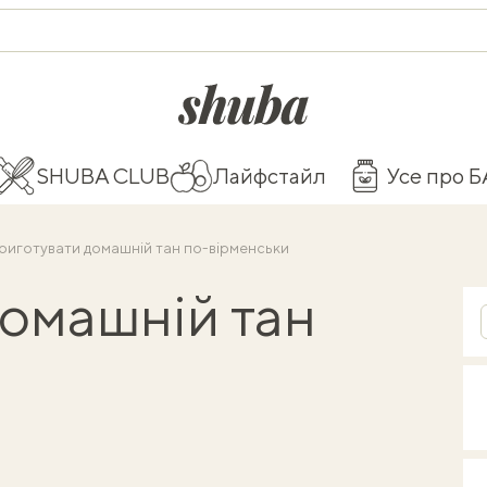
shuba.life
SHUBA CLUB
Лайфстайл
Усе про 
риготувати домашній тан по-вірменськи
домашній тан