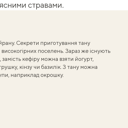
м’ясними стравами.
йрану. Секрети приготування тану
 високогірних поселень. Зараз же існують
 замість кефіру можна взяти йогурт,
рушку, кінзу чи базилік. З тану можна
упи, наприклад окрошку.