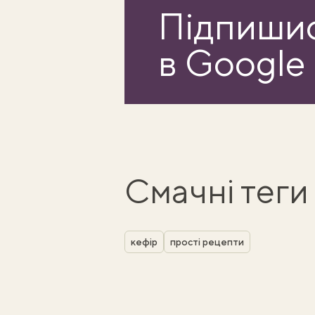
Підпишис
в Google
Смачні теги
кефір
прості рецепти