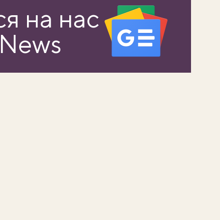
я на нас
 News