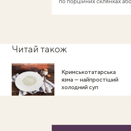
по порційних склянках або 
Читай також
Кримськотатарська
язма — найпростіший
холодний суп