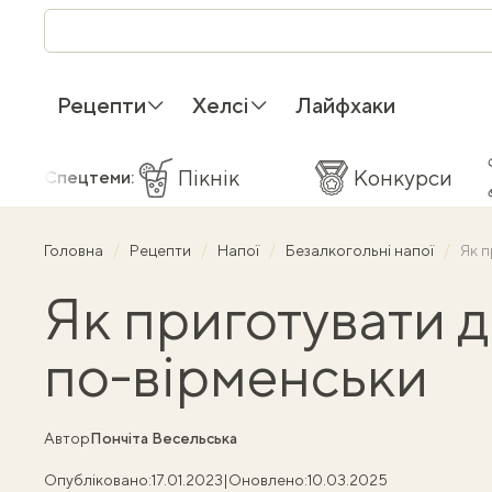
Рецепти
Хелсі
Лайфхаки
Пікнік
Конкурси
Спецтеми:
Головна
Рецепти
Напої
Безалкогольні напої
Як п
Як приготувати 
по-вірменськи
Автор
Пончіта Весельська
Опубліковано:
17.01.2023
|
Оновлено:
10.03.2025