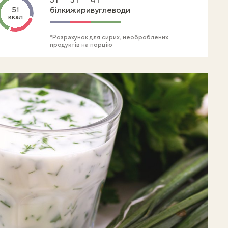
білки
жири
вуглеводи
51
ккал
*Розрахунок для сирих, необроблених
продуктів на порцію