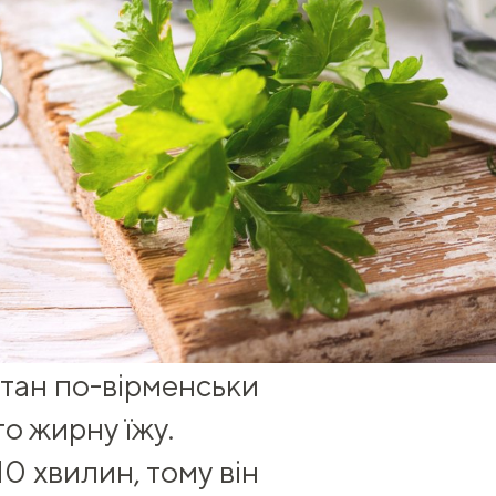
 тан по-вірменськи
о жирну їжу.
10 хвилин, тому він