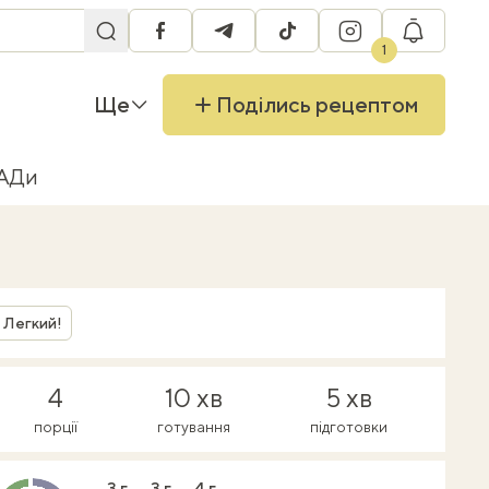
facebook
telegram
tiktok
instagram
RU
1
Ще
Поділись рецептом
БАДи
Легкий!
4
10 хв
5 хв
порції
готування
підготовки
3 г
3 г
4 г