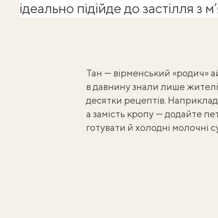
ідеально підійде до застілля з 
Тан — вірменський «родич» а
в давнину знали лише жителі
десятки рецептів. Наприклад,
а замість кропу — додайте пет
готувати й
холодні молочні с