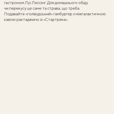
гастроном Луї Лессінг. Для домашнього обіду
чи перекусу це саме та страва, що треба.
Подавайте «голівудський» гамбургер з
міжгалактичною
кавою рактаджино
зі «Стартрека».