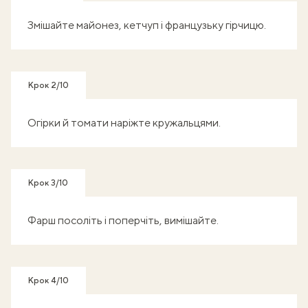
Змішайте майонез, кетчуп і французьку гірчицю.
Крок 2/10
Огірки й томати наріжте кружальцями.
Крок 3/10
Фарш посоліть і поперчіть, вимішайте.
Крок 4/10