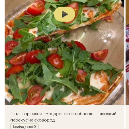
Play
Піца-тортилья з моцарелою і ковбасою — швидкий
перекус на сковороді
Автор
kozina_food0