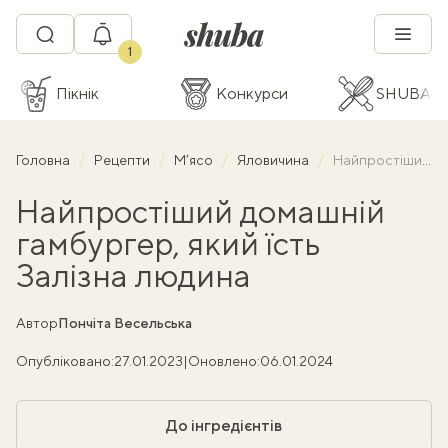
1
Пікнік
Конкурси
SHUBA C
Головна
Рецепти
М’ясо
Яловичина
Найпростіший домашній гамбургер, який їсть Залізна людина
Найпростіший домашній
гамбургер, який їсть
Залізна людина
Автор
Пончіта Весельська
Опубліковано:
27.01.2023
|
Оновлено:
06.01.2024
До інгредієнтів