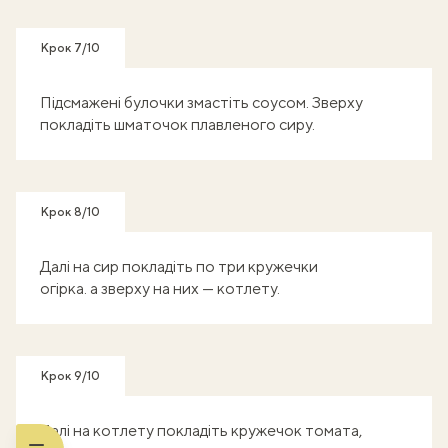
Крок 7/10
Підсмажені булочки змастіть соусом. Зверху
покладіть шматочок плавленого сиру.
Крок 8/10
Далі на сир покладіть по три кружечки
огірка. а зверху на них — котлету.
Крок 9/10
Далі на котлету покладіть кружечок томата,