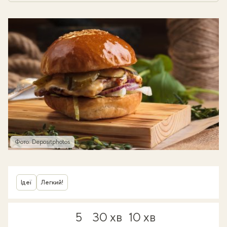
Фото: Depositphotos
Ідеї
Легкий!
5
30 хв
10 хв