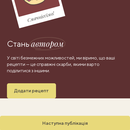
Смачніссімо!
автором
Стань
У світі безмежних можливостей, ми віримо, що ваші
рецепти — це справжні скарби, якими варто
поділитися з іншими.
Додати рецепт
Наступна публікація