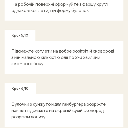
На робочій поверхні сформуйте з фаршу круглі
однакові котлети, під форму булочок.
Крок 5/10
Підсмажте котлети на добре розігрітій сковороді
з мінімальною кількістю олії по 2-3 хвилини
з кожного боку.
Крок 6/10
Булочки з кунжутом для гамбургера розріжте
навпіл і підсмажте на окремій сухій сковороді
розрізом донизу.