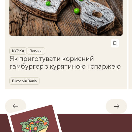
Рубрика
КУРКА
Легкий!
Як приготувати корисний
гамбургер з курятиною і спаржею
Автор
Вікторія Ваків
Назад
Впере