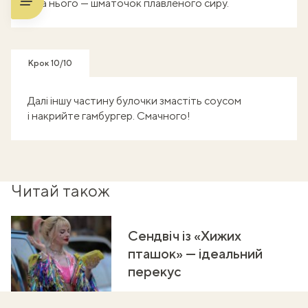
а на нього — шматочок плавленого сиру.
Крок 10/10
Далі іншу частину булочки змастіть соусом
і накрийте гамбургер. Смачного!
Читай також
Сендвіч із «Хижих
пташок» — ідеальний
перекус