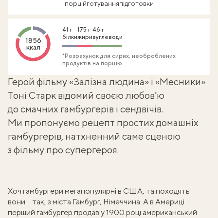
порцій
готування
підготовки
41 г
175 г
46 г
білки
жири
вуглеводи
1856
ккал
*Розрахунок для сирих, необроблених
продуктів на порцію
Герой фільму «Залізна людина» і «Месники»
Тоні Старк відомий своєю любов’ю
до смачних гамбургерів і сендвічів.
Ми пропонуємо рецепт простих домашніх
гамбургерів, натхненний саме сценою
з фільму про супергероя.
Хоч гамбургери мегапопулярні в США, та походять
вони... так, з міста Гамбург, Німеччина. А в Америці
перший гамбургер продав у 1900 році американський