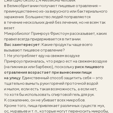
Ежегодно около 2,4 миллиона человек
в Великобритании
получают
пищевые отравления —
преимущественно из-за вирусного или бактериального
заражения. Большинство людей поправляются
в течение нескольких дней без лечения, но не всем так
везет.
Микробиолог
Примроуз Фристоун
рассказывает, каких
правил всегда придерживается в питании.
Вас заинтересует:
Какие продукты чаще всего
вызывают пищевое отравление?
1. Не употребляет еду на свежем воздухе
Примроуз призналась, что редко ест на свежем воздухе
(на пикниках или барбекю), поскольку
риск пищевого
отравления возрастает при вынесении пищи
на улицу
. Единственный способ защитить себя — это
тщательно вымыть руки горячей проточной водой
и мылом, если есть такая возможность, а если нет,
то хотя бы использовать спиртовой гель для рук.
К сожалению, он не убивает всех микробов.
Кроме того, пища привлекает различных существ: мух,
ос, муравьев и т. п., которые могут переносить микробы,