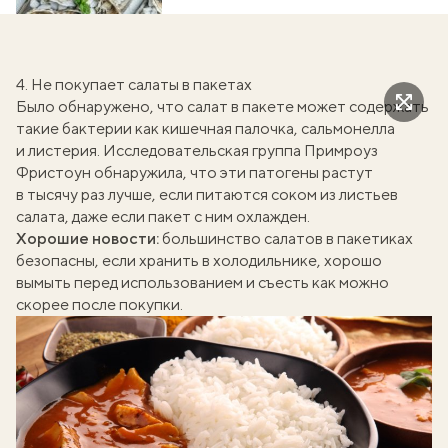
4. Не покупает салаты в пакетах
Было обнаружено, что салат в пакете может содержать
такие бактерии как кишечная палочка, сальмонелла
и листерия. Исследовательская группа Примроуз
Фристоун
обнаружила
, что эти патогены растут
в тысячу раз лучше, если питаются соком из листьев
салата, даже если пакет с ним охлажден.
Хорошие новости:
большинство салатов в пакетиках
безопасны, если хранить в холодильнике, хорошо
вымыть перед использованием и съесть как можно
скорее после покупки.