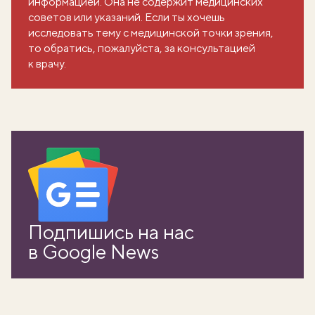
информацией. Она не содержит медицинских
советов или указаний. Если ты хочешь
исследовать тему с медицинской точки зрения,
то обратись, пожалуйста, за консультацией
к врачу.
вать
Подпишись на нас
в Google News
k
мма