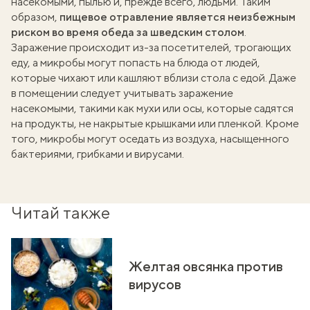
насекомыми, пылью и, прежде всего, людьми. Таким
образом,
пищевое отравление является неизбежным
риском во время обеда за шведским столом
.
Заражение происходит из-за посетителей, трогающих
еду, а микробы могут попасть на блюда от людей,
которые чихают или кашляют вблизи стола с едой. Даже
в помещении следует учитывать заражение
насекомыми, такими как мухи или осы, которые садятся
на продукты, не накрытые крышками или пленкой. Кроме
того, микробы могут оседать из воздуха, насыщенного
бактериями, грибками и вирусами.
Читай также
Желтая овсянка против
вирусов