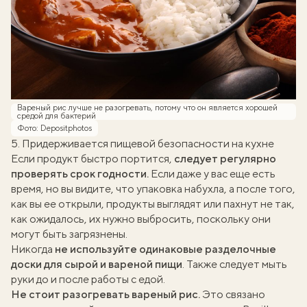
Вареный рис лучше не разогревать, потому что он является хорошей
средой для бактерий
Фото: Depositphotos
5. Придерживается пищевой безопасности на кухне
Если продукт быстро портится,
следует регулярно
проверять
срок годности
.
Если даже у вас еще есть
время, но вы видите, что упаковка набухла, а после того,
как вы ее открыли, продукты выглядят или пахнут не так,
как ожидалось, их нужно выбросить, поскольку они
могут быть загрязнены.
Никогда
не используйте одинаковые
разделочные
доски
для сырой и вареной пищи
. Также следует мыть
руки до и после работы с едой.
Не стоит разогревать вареный рис.
Это связано