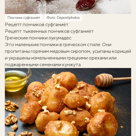
Пончики суфганиёт
Фото: Depositphotos
Рецепт пончиков суфганиёт
Рецепт тыквенных пончиков суфганиёт
Греческие пончики лукумадес
Это маленькие пончики в греческом стиле. Они
пропитаны горячим медовым сиропом, усыпаны корицей
и украшены измельченными грецкими орехами или
поджаренными семенами кунжута.