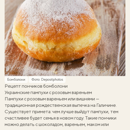
Бомболони
Фото: Depositphotos
Рецепт пончиков бомболони
Украинские пампухи с розовым вареньем
Пампухи с розовым вареньем или вишнями —
традиционная рождественская выпечка на Галичине.
Существует примета: чем лучше выйдут пампухи, тем
счастливее будет семья в новом году. Такие пончики
можно делать с шоколадом, вареньем, маком или