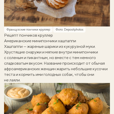
Французские пончики круллер
Фото: Depositphotos
Рецепт пончиков круллер
Американские минипончики хашпаппи
Хашпаппи — жареные шарики из кукурузной муки.
Хрустящие снаружи и мягкие внутри минипончики
с соленым и пикантным, но вместе с тем немного
сладковатым вкусом. Название происходит от обычая
афроамериканских женщин жарить небольшие кусочки
теста и кормить ими голодных собак, чтобы они
не лаяли.