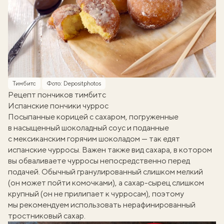
Тимбитс
Фото: Depositphotos
Рецепт пончиков тимбитс
Испанские пончики чуррос
Посыпанные корицей с сахаром, погруженные
в насыщенный шоколадный соус и поданные
с мексиканским горячим шоколадом — так едят
испанские чурросы. Важен также вид сахара, в котором
вы обваливаете чурросы непосредственно перед
подачей. Обычный гранулированный слишком мелкий
(он может пойти комочками), а сахар-сырец слишком
крупный (он не прилипает к чурросам), поэтому
мы рекомендуем использовать нерафинированный
тростниковый сахар.