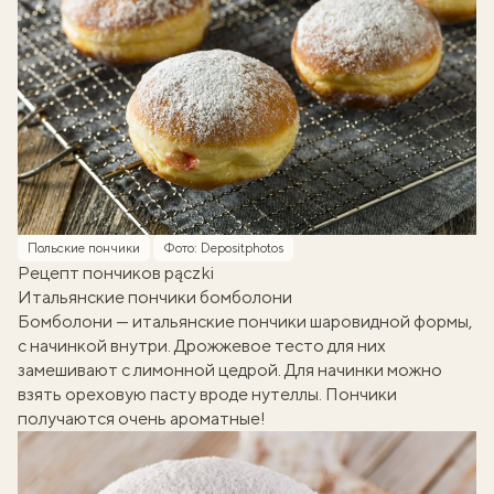
Польские пончики
Фото: Depositphotos
Рецепт пончиков pączki
Итальянские пончики бомболони
Бомболони — итальянские пончики шаровидной формы,
с начинкой внутри. Дрожжевое тесто для них
замешивают с лимонной цедрой. Для начинки можно
взять ореховую пасту вроде
нутеллы
. Пончики
получаются очень ароматные!