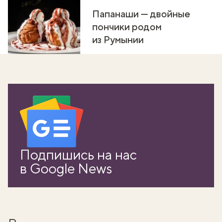
Папанаши — двойные
пончики родом
из Румынии
вать
Подпишись на нас
k
в Google News
мма