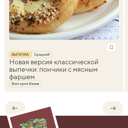
Рубрика
ВЫПЕЧКА
Средний!
Новая версия классической
выпечки: пончики с мясным
фаршем
Автор
Виктория Вакив
Обратно
Впере