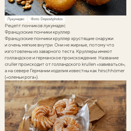
Лукумадес
Фото: Depositphotos
Рецепт пончиков лукумадес
Французские пончики круллер
Французские пончики круллер хрустящие снаружи
и очень мягкие внутри. Они не жирные, потому что
изготовлены из заварного теста. Круллеры имеют
голландское и германское происхождение. Название
cruller происходит от голландского krullen «завиваться»,
а на севере Германии изделия известны как hirschhörner
(«оленьи рога»).