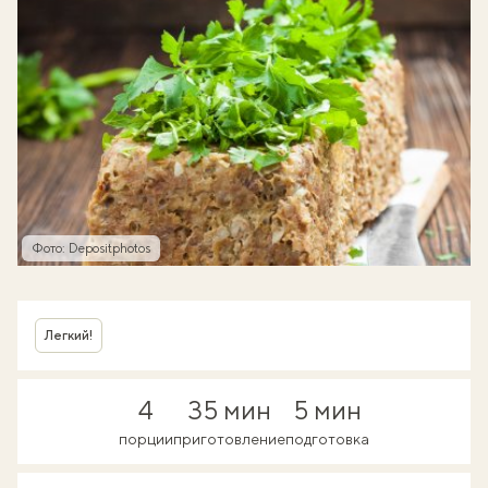
Фото: Depositphotos
Легкий!
4
35 мин
5 мин
порции
приготовление
подготовка