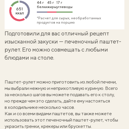
44 г
45 г
17 г
белки
жиры
углеводы
651
ккал
*Расчет для сырых, необработанных
продуктов на порцию
Подготовили для вас отличный рецепт
изысканной закуски — печеночный паштет-
рулет. Его можно совмещать с любыми
блюдами на столе.
Паштет-рулет можно приготовить из любой печени,
мы выбрали нежную и неприхотливую куриную. Всего
за несколько шагов вы можете подавать его к столу,
но прежде чем это сделать, дайте ему настояться
в холодильнике несколько часов.
Как и со всеми видами паштетов, вы также можете
использовать этот печеночный паштет-рулет, чтобы
украсить гренки,
крекеры
или брускетты.