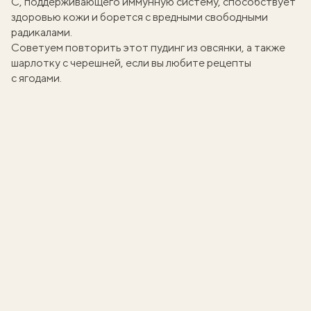
С, поддерживающего иммунную систему, способствует
здоровью кожи и борется с вредными свободными
радикалами.
Советуем повторить этот
пудинг из овсянки
, а также
шарлотку с черешней
, если вы любите рецепты
с ягодами.