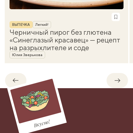
Рубрика
ВЫПЕЧКА
Легкий!
Черничный пирог без глютена
«Синеглазый красавец» — рецепт
на разрыхлителе и соде
Автор
Юлия Зверькова
Обратно
Впере
Вкусно!