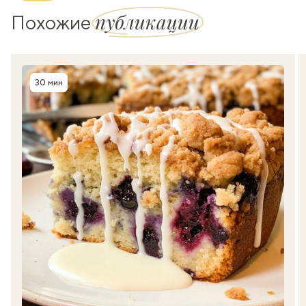
публикации
Похожие
30 мин
Время приготовления