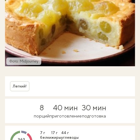
Фото: Midjourney
Легкий!
8
40 мин
30 мин
порций
приготовление
подготовка
7 г
17 г
44 г
белки
жиры
углеводы
363