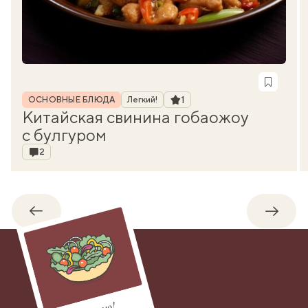
Рубрика
Рейтинг
1
ОСНОВНЫЕ БЛЮДА
Легкий!
Китайская свинина гобаожоу
с булгуром
Комментарии
2
Обратно
Впере