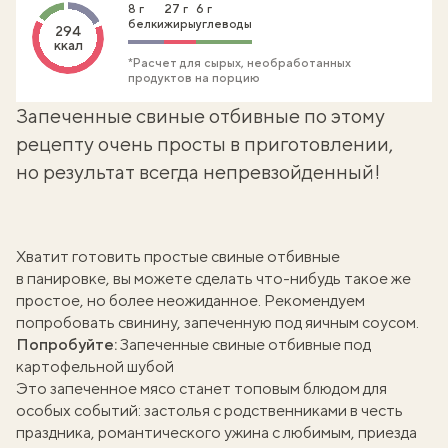
8 г
27 г
6 г
белки
жиры
углеводы
294
ккал
*Расчет для сырых, необработанных
продуктов на порцию
Запеченные свиные отбивные по этому
рецепту очень просты в приготовлении,
но результат всегда непревзойденный!
Хватит готовить простые
свиные отбивные
в панировке
, вы можете сделать что-нибудь такое же
простое, но более неожиданное. Рекомендуем
попробовать свинину, запеченную под яичным соусом.
Попробуйте:
Запеченные свиные отбивные под
картофельной шубой
Это запеченное мясо станет топовым блюдом для
особых событий: застолья с родственниками в честь
праздника, романтического ужина с любимым, приезда