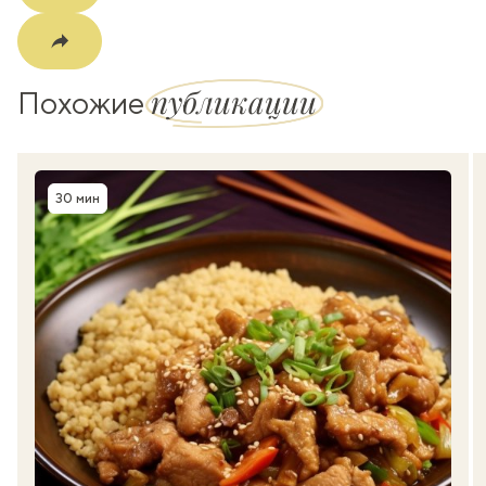
публикации
Похожие
30 мин
Время приготовления