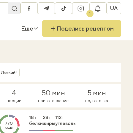
UA
facebook
telegram
tiktok
instagram
1
Еще
Поделись рецептом
Легкий!
4
50 мин
5 мин
порции
приготовление
подготовка
18 г
28 г
112 г
белки
жиры
углеводы
770
ккал