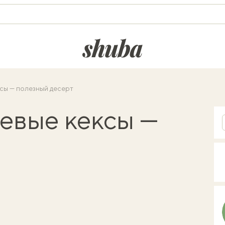
shuba.life
сы — полезный десерт
евые кексы —