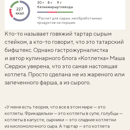
30 г
8 г
9 г
белки
жиры
углеводы
227
ккал
*Расчет для сырых, необработанных
продуктов на порцию
Кто-то называет говяжий тартар сырым
стейком, а кто-то говорит, что это татарский
бифштекс. Однако гастрожурналистка
и автор кулинарного блога «Котлетка»
Маша
Сердюк
уверена, что это самая настоящая
котлета. Просто сделана не из жареного или
запеченного фарша, а из сырого.
«У меня есть теория, что все в этом мире — это
котлеты. Фрикадельки — это
котлеты в супе
, голубцы —
котлеты в капусте
,
сырники — это сладкие котлетки
из кисломолочного сыра. А тартар — это котлета