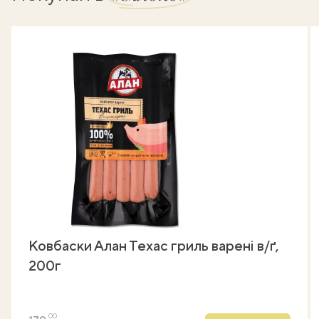
Ковбаски Алан Техас гриль варені в/ґ,
200г
00