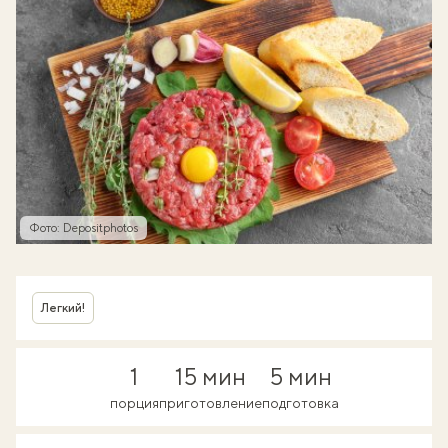
Фото: Depositphotos
Легкий!
1
15 мин
5 мин
порция
приготовление
подготовка