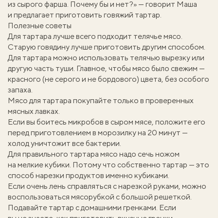
из сырого фарша. Почему бы и нет?» — говорит Маша
и предлагает приготовить говяжий тартар.
Полезные советы
Для тартара лучше всего подходит телячье мясо.
Старую говядину лучше приготовить другим способом.
Для тартара можно использовать телячью вырезку или
другую часть туши. Главное, чтобы мясо было свежим —
красного (не серого и не бордового) цвета, без особого
запаха.
Мясо для тартара покупайте только в проверенных
мясных лавках.
Если вы боитесь микробов в сыром мясе, положите его
перед приготовлением в морозилку на 20 минут —
холод уничтожит все бактерии.
Для правильного тартара мясо надо сечь ножом
на мелкие кубики. Потому что собственно тартар — это
способ нарезки продуктов именно кубиками.
Если очень лень справляться с нарезкой руками, можно
воспользоваться мясорубкой с большой решеткой.
Подавайте тартар с домашними гренками. Если