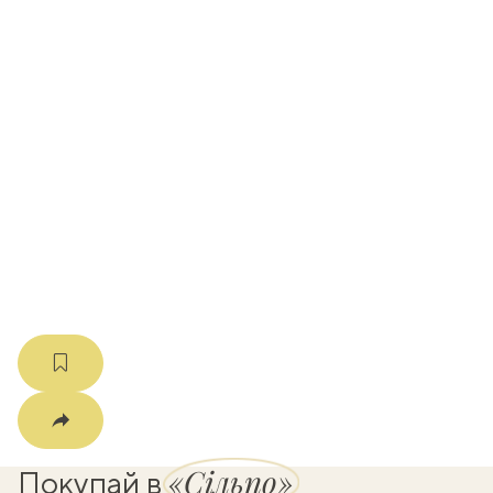
вать
k
мма
«Сільпо»
Покупай в