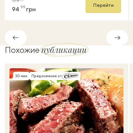
179
Перейти
99
94
грн
Обратно
Впере
публикации
Похожие
30 мин
Предложения от
Время приготовления