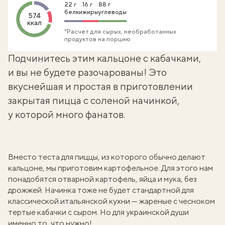
22 г
16 г
88 г
белки
жиры
углеводы
574
ккал
*Расчет для сырых, необработанных
продуктов на порцию
Подчинитесь этим кальцоне с кабачками,
и вы не будете разочарованы! Это
вкуснейшая и простая в приготовлении
закрытая пицца с соленой начинкой,
у которой много фанатов.
Вместо теста для пиццы, из которого обычно делают
кальцоне, мы приготовим картофельное. Для этого нам
понадобятся отварной картофель, яйца и мука, без
дрожжей. Начинка тоже не будет стандартной для
классической итальянской кухни — жареные с чесноком
тертые кабачки с сыром. Но для украинской души
именно то, что нужно!