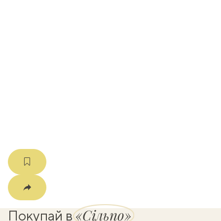
вать
k
мма
«Сільпо»
Покупай в