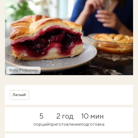
Фото: Midjourney
Легкий!
5
2 год
10 мин
порций
приготовление
подготовка