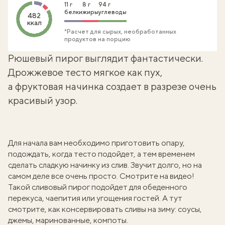
11 г
8 г
94 г
белки
жиры
углеводы
482
ккал
*Расчет для сырых, необработанных
продуктов на порцию
Рюшевый пирог выглядит фантастически.
Дрожжевое тесто мягкое как пух,
а фруктовая начинка создает в разрезе очень
красивый узор.
Для начала вам необходимо приготовить опару,
подождать, когда тесто подойдет, а тем временем
сделать сладкую начинку из слив. Звучит долго, но на
самом деле все очень просто. Смотрите на видео!
Такой
сливовый пирог
подойдет для обеденного
перекуса, чаепития или угощения гостей. А тут
смотрите, как
консервировать сливы на зиму: соусы,
джемы, маринованные, компоты
.