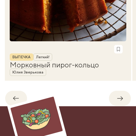
Рубрика
ВЫПЕЧКА
Легкий!
Морковный пирог-кольцо
Автор
Юлия Зверькова
Обратно
Впере