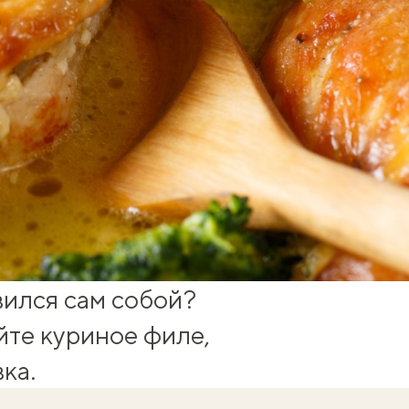
вился сам собой?
йте куриное филе,
ка.