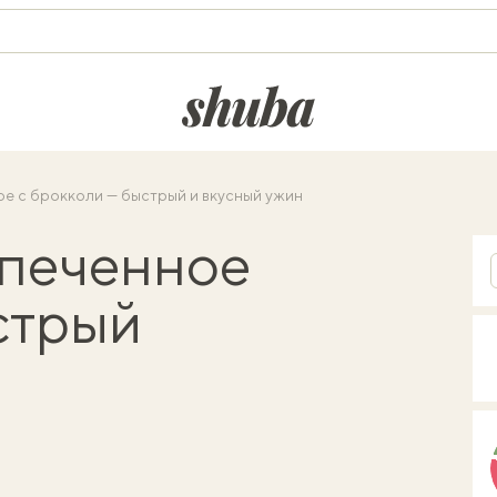
shuba.life
е с брокколи — быстрый и вкусный ужин
апеченное
стрый