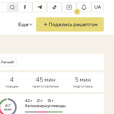
UA
facebook
telegram
tiktok
instagram
1
Еще
Поделись рецептом
Легкий!
4
45 мин
5 мин
порции
приготовление
подготовка
42 г
21 г
15 г
белки
жиры
углеводы
417
ккал