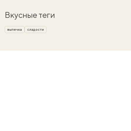
Вкусные теги
выпечка
сладости
вать
k