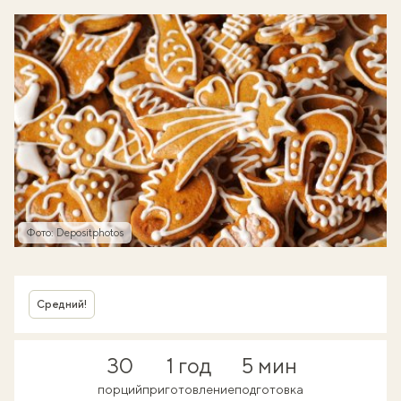
Фото: Depositphotos
Средний!
30
1 год
5 мин
порций
приготовление
подготовка