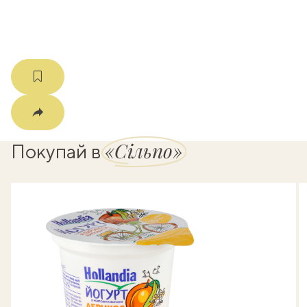
мма
«Сільпо»
Покупай в