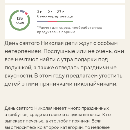
3 г
2 г
27 г
белки
жиры
углеводы
138
ккал
*Расчет для сырых, необработанных
продуктов на порцию
День святого Николая дети ждут с особым
нетерпением. Послушные или не очень, они
все мечтают найти с утра подарки под
подушкой, а также отведать праздничные
вкусности. В этом году предлагаем угостить
детей этими пряничками николайчиками.
День святого Николая имеет много праздничных
атрибутов, среди которых и
сладкая выпечка
. Кто
выпекает печенье, а кто любит пряники. Если
вы относитесь ко второй категории, то медовые