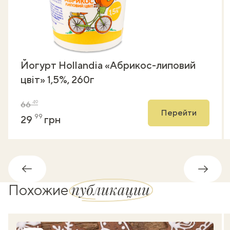
Йогурт Hollandia «Абрикос-липовий
цвіт» 1,5%, 260г
49
66
Перейти
99
29
грн
Обратно
Впере
публикации
Похожие