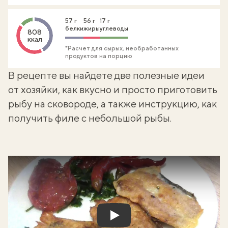
57 г
56 г
17 г
белки
жиры
углеводы
808
ккал
*Расчет для сырых, необработанных
продуктов на порцию
В рецепте вы найдете две полезные идеи
от хозяйки, как вкусно и просто приготовить
рыбу на сковороде, а также инструкцию, как
получить филе с небольшой рыбы.
Play