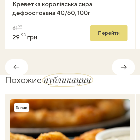
Креветка королівська сира
дефростована 40/60, 100г
90
61
Перейти
90
29
грн
Обратно
Впере
публикации
Похожие
15 мин
Время приготовления