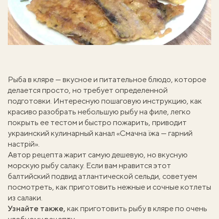
Рыба в кляре —
вкусное и питательное блюдо
, которое
делается просто, но требует определенной
подготовки. Интересную пошаговую инструкцию, как
красиво разобрать небольшую рыбу на филе, легко
покрыть ее тестом и быстро пожарить, приводит
украинский кулинарный канал «Смачна їжа — гарний
настрій».
Автор рецепта жарит самую дешевую, но вкусную
морскую рыбу салаку. Если вам нравится этот
балтийский подвид атлантической сельди, советуем
посмотреть, как приготовить нежные и
сочные котлеты
из салаки
.
Узнайте также,
как приготовить рыбу в кляре
по очень