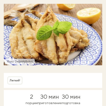
Фото: Depositphotos
Легкий!
2
30 мин
30 мин
порции
приготовление
подготовка