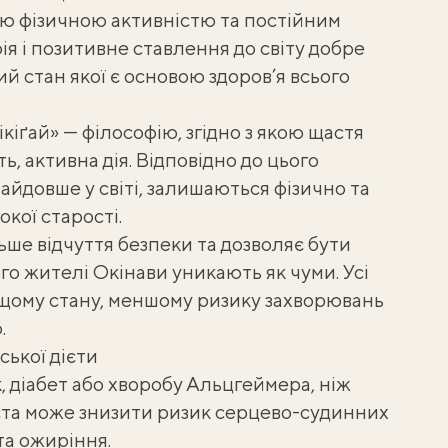
 фізичною активністю та постійним
я і позитивне ставлення до світу добре
й стан якої є основою здоров’я всього
кіґай» — філософію, згідно з якою щастя
ь, активна дія. Відповідно до цього
айдовше у світі, залишаються фізично та
кої старості.
льше відчуття безпеки та дозволяє бути
ого жителі Окінави уникають як чуми. Усі
ащому стану, меншому ризику захворювань
.
ської дієти
, діабет або хворобу Альцгеймера, ніж
ієта може знизити ризик серцево-судинних
та ожиріння.