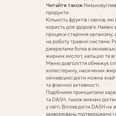
Читайте також
Низьковуглево
продукти
Кількість фруктів і овочів, як
користь для здоров’я. Наявн
процеси старіння організму,
на роботу травної системи. Р
джерелами білка в окінавські
жирних кислот, кальцію та
ві
Меню довголіття обмежує сп
холестерину, насичених жирн
окінавської дієти можна знай
та фізичної активності.
Подібними принципами хар
та DASH, також визнані дієта
у світі. Вплив
дієти DASH
на з
захворювань підтверджено і в