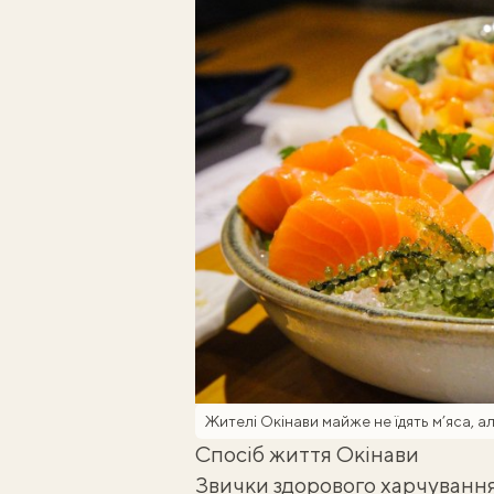
Жителі Окінави майже не їдять м’яса,
Спосіб життя Окінави
Звички здорового харчування