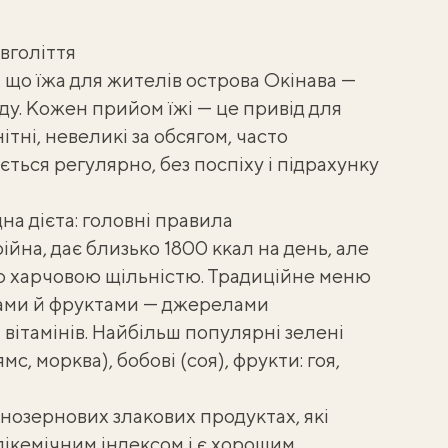
вголіття
 що їжа для жителів острова Окінава —
ду. Кожен прийом їжі — це привід для
тні, невеликі за обсягом, часто
ється регулярно, без поспіху і підрахунку
на дієта: головні правила
йна, дає близько 1800 ккал на день, але
ю харчовою щільністю. Традиційне меню
чами й фруктами — джерелами
 вітамінів. Найбільш популярні зелені
с, морква), бобові (соя), фрукти: гоя,
ьнозернових злакових продуктах, які
лікемічним індексом
і є хорошим