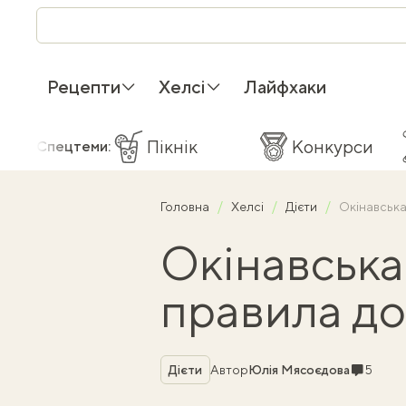
Рецепти
Хелсі
Лайфхаки
Пікнік
Конкурси
Спецтеми:
Головна
Хелсі
Дієти
Окінавська
Окінавська 
правила до
Рубрика
Коментар
Дієти
Автор
Юлія Мясоєдова
5