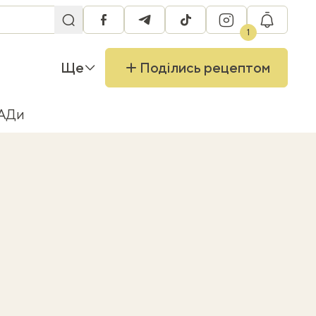
facebook
telegram
tiktok
instagram
RU
1
Ще
Поділись рецептом
БАДи