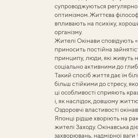
супроводжуються регулярною
оптимізмом. Життєва філософі
впливають на психіку, хороши
організму.
Жителі Окінави сповідують «і
приносить постійна зайнятіст
принципу, люди, які живуть н
соціально активними до глибо
Такий спосіб життя дає їм бі
більш стійкими до стресу, як
ці особливості сприяють кр
і, як наслідок, довшому життю
Оздоровчі властивості окінав
Японці рідше хворіють на рак
жителі Заходу. Окінавська д
захворювань, надмірної ваги 