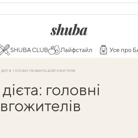
shuba.life
SHUBA CLUB
Лайфстайл
Усе про 
 дієта: головні правила довгожителів
дієта: головні
вгожителів
і