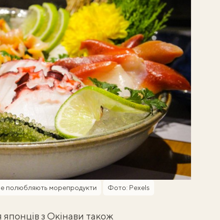
 але полюбляють морепродукти
Фото: Pexels
 японців з Окінави також