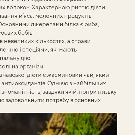
их волокон. Характерною рисою дієти
вання м’яса, молочних продуктів
 Основними джерелами білка є риба,
оєвих бобів.
в невеликих кількостях, а страви
енню і спеціями, які мають
пальну дію.
солі на організм
авської дієти є жасминовий чай, який
 антиоксидантів. Однією з найбільших
різноманітність, завдяки якій, попри низьку
мо задовольнити потребу в основних