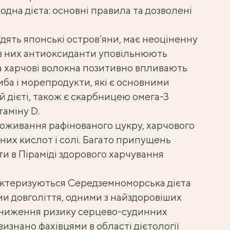
дна дієта: основні правила та дозволені
і їдять японські остров’яни, має неоціненну
і в них антиоксиданти уповільнюють
 а харчові волокна позитивно впливають
иба і морепродукти, які є основними
й дієті, також є скарбницею омега-3
таміну D
.
оживання рафінованого цукру, харчового
их кислот і солі. Багато припущень
ти в Піраміді здорового харчування
актеризуються
Середземноморська дієта
ми довголіття, одними з найздоровіших
ниження ризику серцево-судинних
изнано фахівцями в області дієтології