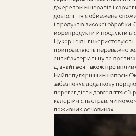
джерелом мінералів і харчов
довголіття є обмежене спожи
і продуктів високої обробки.
морепродукти й продукти із с
Цукор і сіль використовують 
приправляють переважно зел
антибактеріальну та протиза
Дізнайтеся також
про
вплив 
Найпопулярнішим напоєм Окін
забезпечує додаткову порцію
переваг дієти довголіття є її 
калорійність страв, ми може
поживних речовинах.