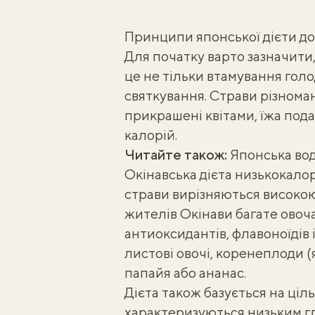
Принципи японської дієти до
Для початку варто зазначити,
це не тільки втамування голо
святкування. Страви різномані
прикрашені квітами, їжа пода
калорій.
Читайте також:
Японська вод
Окінавська дієта
низькокалорі
страви вирізняються високо
жителів Окінави багате ово
антиоксидантів, флавоноїдів і
листові овочі, коренеплоди (ям
папайя або ананас.
Дієта також базується на ціл
характеризуються
низьким г