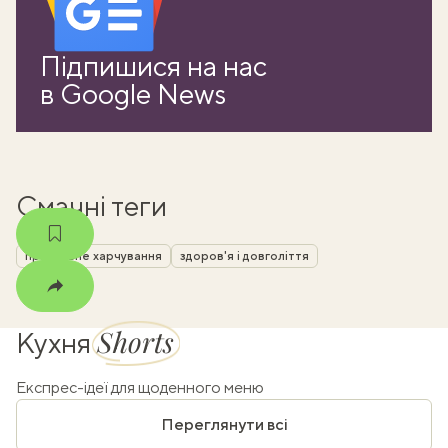
ати
Підпишися на нас
k
в Google News
m
Смачні теги
правильне харчування
здоров'я і довголіття
Shorts
Кухня
Експрес-ідеї для щоденного меню
Переглянути всі