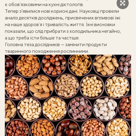
є обовʼязковими
на кухні дієтологів
.
Тепер з’явилися нові корисні дані.
Науковці провели
аналіз десятків досліджень
, присвячених впливові їжі
на наше здоровʼя і тривалість життя. Їхні висновки
показали, що слід прибрати з холодильника негайно,
а що треба їсти більше та частіше.
Головна теза дослідників — замінити продукти
тваринного походження рослинними.