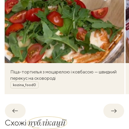
Піца-тортилья з моцарелою і ковбасою — швидкий
перекус на сковороді
Автор
kozina_food0
Назад
Впере
публікації
Схожі