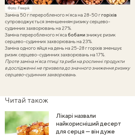
Фото: Freepik
Заміна 50 г переробленого мʼяса на 28-50 г
горіхів
супроводжується зменшенням ризику серцево-
судинних захворювань на 27%.
Заміна переробленого мʼяса
бобами
знижує ризик
серцево-судинних захворювань на 23%.
Заміна одного яйця на день на 25-28 г горіхів зменшує
ризик серцево-судинних захворювань на 17%.
Проте заміна мʼяса птиці та риби на рослинні продукти
в дослідженні не призвела до значного зниження ризику
серцево-судинних захворювань
.
Читай також
Лікарі назвали
найкорисніший десерт
для серця — він дуже