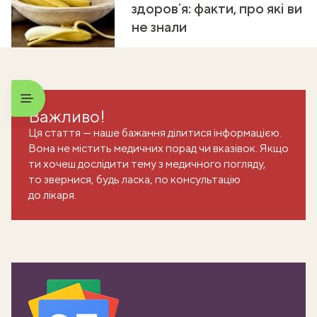
здоровʼя: факти, про які ви
не знали
Важливо!
Ця стаття — наше бажання ділитися інформацією.
Вона не містить медичних порад чи вказівок. Якщо
ти хочеш дослідити тему з медичного погляду,
то звернися, будь ласка, по консультацію
до лікаря.