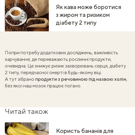
Як кава може боротися
з жиром та ризиком
діабету 2 типу
Попри потребу додаткових досліджень, важливість
харчування, де переважають рослинні продукти,
очевидна. Це знижує ризик захворювань серця, діабету
2 типу, передчасної смерті в будь-якому віці.
А тут зібрано
продукти з речовиною під назвою холін
,
без якої наш
мозок працює погано
.
Читай також
Користь бананів для