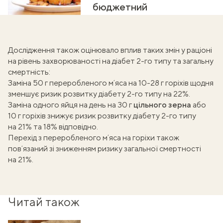
бюджетний
Дослідження також оцінювало вплив таких змін у раціоні
на рівень захворюваності на діабет 2-го типу та загальну
смертність:
Заміна 50 г переробленого мʼяса на 10-28 г горіхів щодня
зменшує ризик розвитку діабету 2-го типу на 22%.
Заміна одного яйця на день на 30 г
цільного зерна
або
10 г горіхів знижує ризик розвитку діабету 2-го типу
на 21% та 18% відповідно.
Перехід з переробленого мʼяса на горіхи також
повʼязаний зі зниженням ризику загальної смертності
на 21%.
Читай також