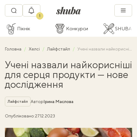
1
Пікнік
Конкурси
SHUBA C
Головна
Хелсі
Лайфстайл
Учені назвали найкорисніші для серця продукти — нове дослідження
Учені назвали найкорисніші
для серця продукти — нове
дослідження
Рубрика
Автор
Ірина Маслова
Лайфстайл
Опубліковано:
27.12.2023