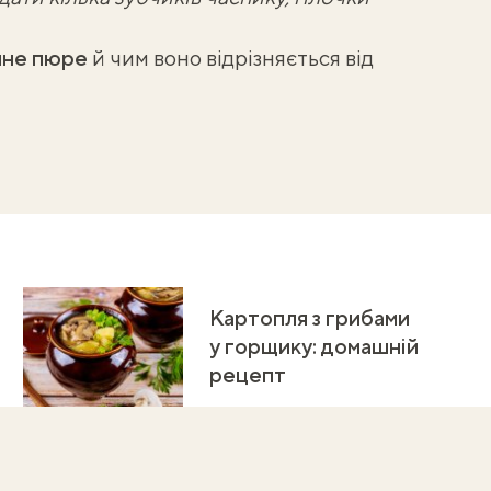
ляне пюре
й чим воно відрізняється від
Картопля з грибами
у горщику: домашній
рецепт