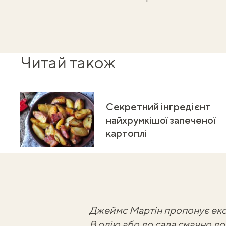
Читай також
Секретний інгредієнт
найхрумкішої запеченої
картоплі
Джеймс Мартін пропонує експ
В олію або до сала смачно дод