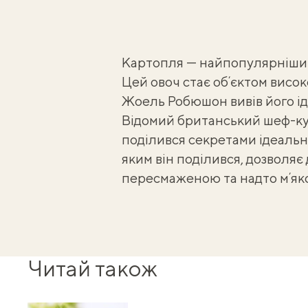
Картопля — найпопулярніший 
Цей овоч стає обʼєктом висок
Жоель Робюшон вивів його
і
Відомий британський шеф-ку
поділився
секретами ідеально
яким він поділився, дозволяє
пересмаженою та надто мʼяк
Читай також