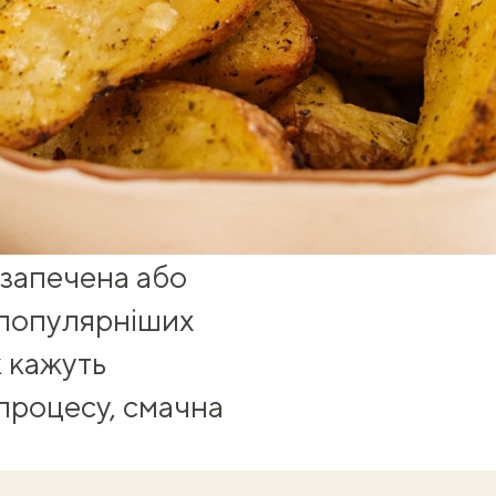
 запечена або
йпопулярніших
к кажуть
процесу, смачна