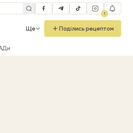
facebook
telegram
tiktok
instagram
RU
1
Ще
Поділись рецептом
БАДи