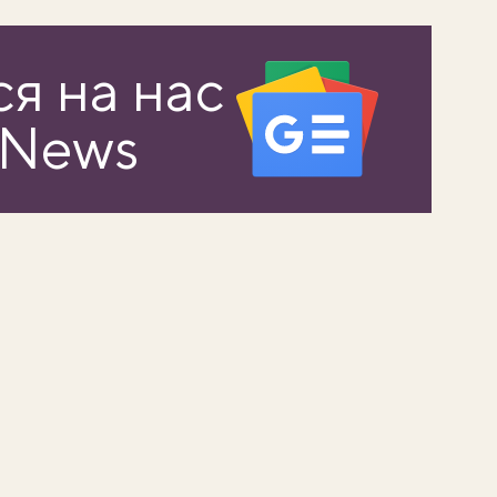
я на нас
 News