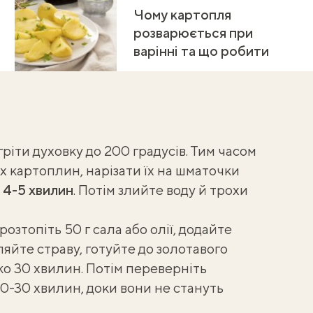
Чому картопля
розварюється при
варінні та що робити
іти духовку до 200 градусів. Тим часом
х картоплин, нарізати їх на шматочки
 4-5 хвилин
. Потім злийте воду й трохи
озтопіть 50 г сала або олії, додайте
ляйте страву, готуйте до золотавого
ко 30 хвилин. Потім переверніть
-30 хвилин, доки вони не стануть