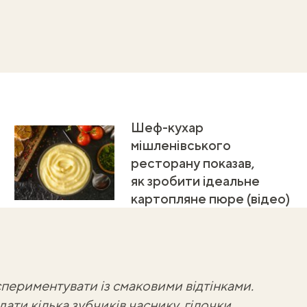
Шеф-кухар
мішленівського
ресторану показав,
як зробити ідеальне
картопляне пюре (відео)
ериментувати із смаковими відтінками.
ати кілька зубчиків часнику, гілочки