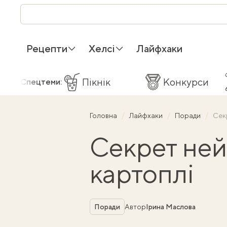
Рецепти
Хелсі
Лайфхаки
Пікнік
Конкурси
Спецтеми:
Головна
Лайфхаки
Поради
Сек
Секрет ней
картоплі
Рубрика
Поради
Автор
Ірина Маслова