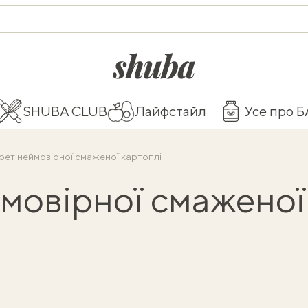
shuba.life
SHUBA CLUB
Лайфстайл
Усе про 
рет неймовірної смаженої картоплі
мовірної смаженої