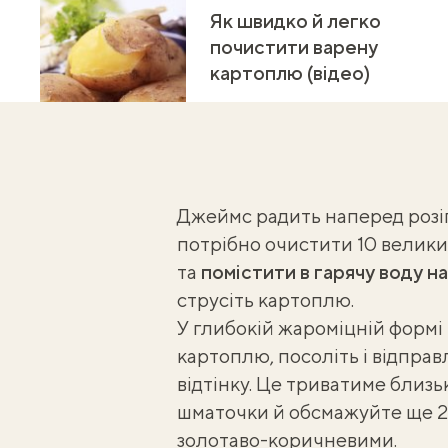
Як швидко й легко
почистити варену
картоплю (відео)
Джеймс радить наперед розігр
потрібно очистити 10 велики
та
помістити в гарячу воду на
струсіть картоплю.
У глибокій жароміцній формі р
картоплю, посоліть і відправ
відтінку. Це триватиме близь
шматочки й обсмажуйте ще 20
золотаво-коричневими.