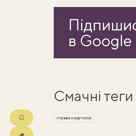
Підпишис
в Google
Смачні теги
страви з картоплі