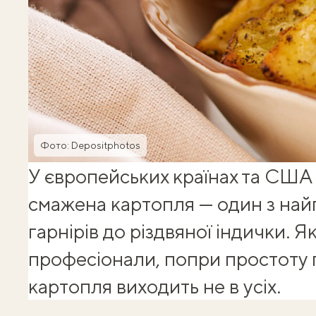
Фото: Depositphotos
У європейських країнах та США
смажена картопля
— один з на
гарнірів до різдвяної індички. Я
професіонали, попри простоту 
картопля виходить не в усіх.