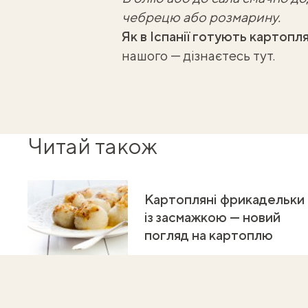
чебрецю або розмарину.
Як в Іспанії готують картоп
нашого —
дізнаєтесь тут
.
Читай також
Картопляні фрикадельки
із засмажкою — новий
погляд на картоплю