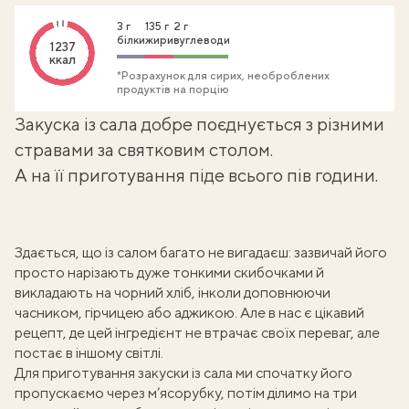
3 г
135 г
2 г
білки
жири
вуглеводи
1237
ккал
*Розрахунок для сирих, необроблених
продуктів на порцію
Закуска із сала добре поєднується з різними
стравами за святковим столом.
А на її приготування піде всього пів години.
Здається, що із салом багато не вигадаєш: зазвичай його
просто нарізають дуже тонкими скибочками й
викладають на чорний хліб, інколи доповнюючи
часником, гірчицею або аджикою. Але в нас є цікавий
рецепт, де цей інгредієнт не втрачає своїх переваг, але
постає в іншому світлі.
Для приготування закуски із сала ми спочатку його
пропускаємо через м’ясорубку, потім ділимо на три