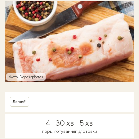
Фото: Depositphotos
Легкий!
4
30 хв
5 хв
порції
готування
підготовки