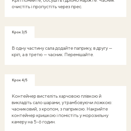
Кріп помийте, обсушіть і дрібно наріжте. Часник
очистіть і пропустіть через прес.
Крок 3/5
В одну частину сала додайте паприку, в другу —
кріп, а в третю — часник. Перемішайте.
Крок 4/5
Контейнер вистеліть харчовою плівкою й
викладіть сало шарами, утрамбовуючи ложкою:
часниковий, з кропом, з паприкою. Накрийте
контейнер кришкою і помістіть у морозильну
камеру на 5-6 годин.