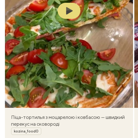
Play
Піца-тортилья з моцарелою і ковбасою — швидкий
перекус на сковороді
Автор
kozina_food0