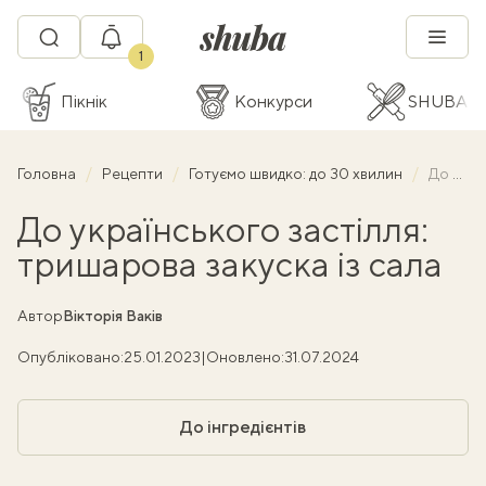
1
Пікнік
Конкурси
SHUBA C
Головна
Рецепти
Готуємо швидко: до 30 хвилин
До українського застілля: тришарова закуска із сала
До українського застілля:
тришарова закуска із сала
Автор
Вікторія Ваків
Опубліковано:
25.01.2023
|
Оновлено:
31.07.2024
До інгредієнтів