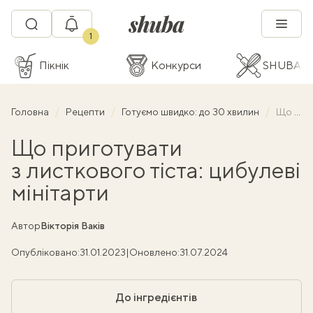
1
Пікнік
Конкурси
SHUBA C
Головна
Рецепти
Готуємо швидко: до 30 хвилин
Що приготувати з листкового тіста: цибулеві мінітарти
Що приготувати
з листкового тіста: цибулеві
мінітарти
Автор
Вікторія Ваків
Опубліковано:
31.01.2023
|
Оновлено:
31.07.2024
До інгредієнтів