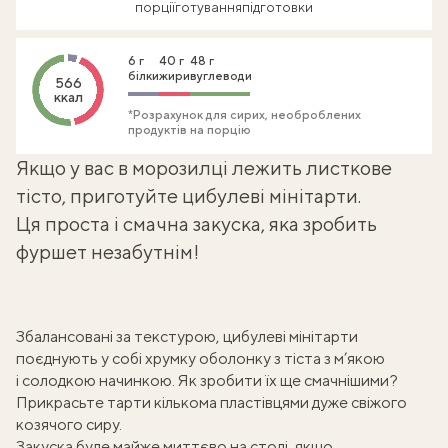
порції
готування
підготовки
6 г
40 г
48 г
білки
жири
вуглеводи
566
ккал
*Розрахунок для сирих, необроблених
продуктів на порцію
Якщо у вас в морозилці лежить листкове
тісто, приготуйте цибулеві мінітарти.
Ця проста і смачна закуска, яка зробить
фуршет незабутнім!
Збалансовані за текстурою, цибулеві мінітарти
поєднують у собі хрумку оболонку з тіста з м’якою
і солодкою начинкою. Як зробити їх ще смачнішими?
Прикрасьте тарти кількома пластівцями дуже свіжого
козячого сиру.
Закуска буде майже миттєво на столі, якщо