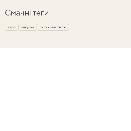
Смачні теги
тарт
закуска
листкове тісто
ати
k
m