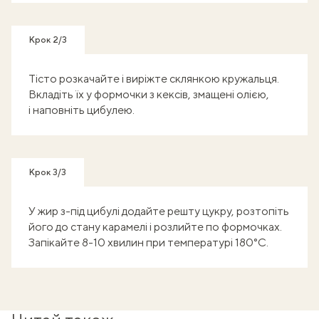
Крок 2/3
Тісто розкачайте і виріжте склянкою кружальця.
Вкладіть їх у формочки з кексів, змащені олією,
і наповніть цибулею.
Крок 3/3
У жир з-під цибулі додайте решту цукру, розтопіть
його до стану карамелі і розлийте по формочках.
Запікайте 8-10 хвилин при температурі 180°C.