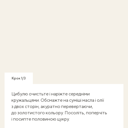
Крок 1/3
Цибулю очистьте і наріжте середніми
кружальцями. Обсмажте на суміші масла і олії
з двох сторін, акуратно перевертаючи,
до золотистого кольору. Посоліть, поперчіть
і посипте половиною цукру.