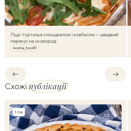
Піца-тортилья з моцарелою і ковбасою — швидкий
перекус на сковороді
Автор
kozina_food0
Назад
Впере
публікації
Схожі
1 год
Час приготування