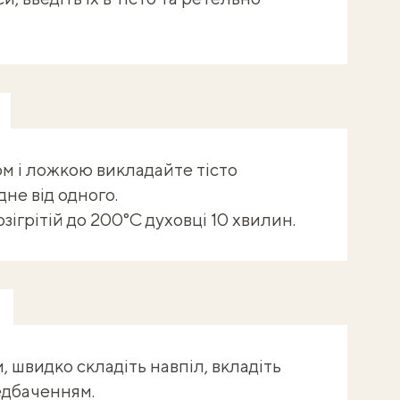
ом
і ложкою викладайте тісто
не від одного.
ігрітій до 200°C духовці 10 хвилин.
, швидко складіть навпіл, вкладіть
едбаченням.