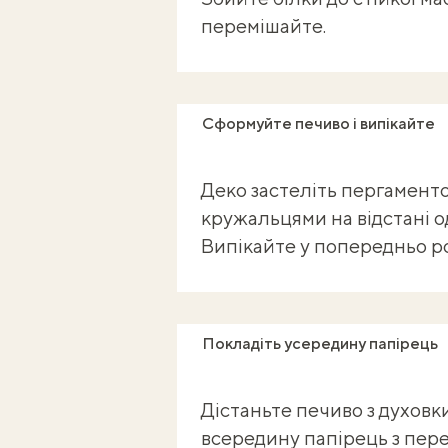
перемішайте.
Сформуйте печиво і випікайте
Деко застеліть
пергамент
кружальцями на відстані од
Випікайте у попередньо роз
Покладіть усередину папірець
Дістаньте печиво з духовки
всередину папірець з пер