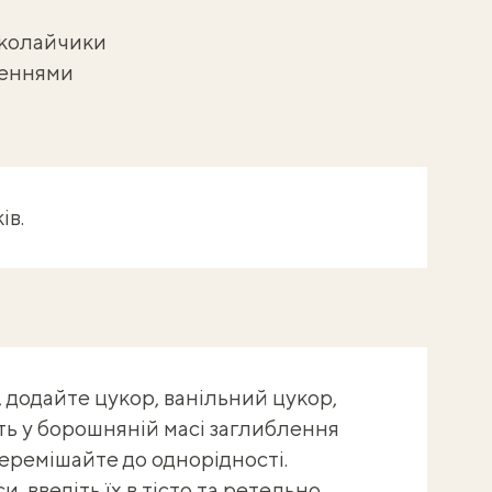
иколайчики
ченнями
ів
.
 додайте цукор, ванільний цукор,
іть у борошняній масі заглиблення
 перемішайте до однорідності.
и, введіть їх в тісто та ретельно