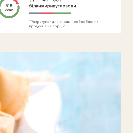
білки
жири
вуглеводи
518
ккал
*Розрахунок для сирих, необроблених
продуктів на порцію