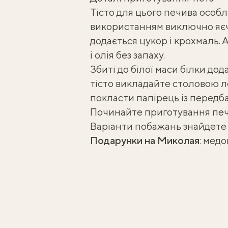
Тісто для цього печива особл
використанням виключно яєчн
додається цукор і крохмаль. 
і олія без запаху.
Збиті до білої маси білки до
тісто викладайте столовою л
покласти папірець із передб
Починайте приготування
печ
Варіанти побажань знайдете 
Подарунки на Миколая
:
медо