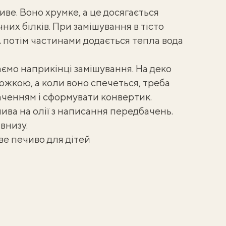
иве. Воно хрумке, а це досягається
их білків. При замішування в тісто
А потім частинами додається тепла вода
даємо наприкінці замішування. На деко
ожкою, а коли воно спечеться, треба
аченням і сформувати конвертик.
ива на олії
з написання передбачень.
внизу.
ве печиво для дітей