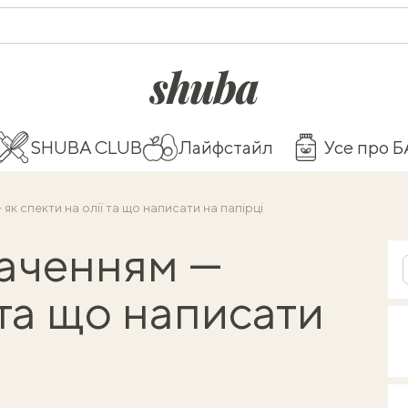
shuba.life
SHUBA CLUB
Лайфстайл
Усе про 
як спекти на олії та що написати на папірці
аченням —
 та що написати