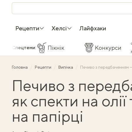
Рецепти
Хелсі
Лайфхаки
Пікнік
Конкурси
Спецтеми:
Головна
Рецепти
Випічка
Печиво з передбаченням — 
Печиво з передб
як спекти на олії
на папірці