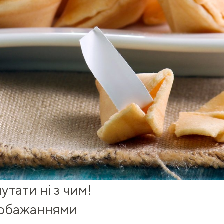
тати ні з чим!
побажаннями