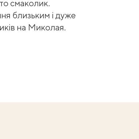
сто смаколик.
ня близьким і дуже
иків на Миколая
.