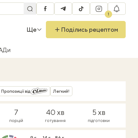
facebook
telegram
tiktok
instagram
RU
1
Ще
Поділись рецептом
БАДи
Пропозиції від
Легкий!
7
40 хв
5 хв
порцій
готування
підготовки
9 г
14 г
86 г