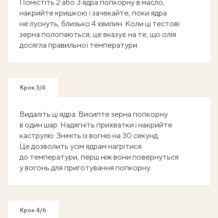
Помістіть 2 або 3 ядра попкорну в масло,
накрийте кришкою і зачекайте, поки ядра
не луснуть, близько 4 хвилин. Коли ці тестові
зерна полопаються, це вказує на те, що олія
досягла правильної температури.
Крок 3/6
Видаліть ці ядра. Висипте зерна попкорну
в один шар. Надягніть прихватки і накрийте
каструлю. Зніміть із вогню на 30 секунд.
Це дозволить усім ядрам нагрітися
до температури, перш ніж вони повернуться
у вогонь для приготування попкорну.
Крок 4/6