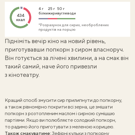
4 г
25 г
50 г
білки
жири
вуглеводи
434
ккал
*Розрахунок для сирих, необроблених
продуктів на порцію
Підніміть вечір кіно на новий рівень,
приготувавши попкорн з сиром власноруч.
Він готується за лічені хвилини, а на смак він
такий самий, наче його привезли
з кінотеатру.
Кращий спосіб змусити сир прилипнути до попкорну,
а також рівномірно покрити всі зерна, це змішати
попкорн з розтопленим маслом і сирною сумішшю
партіями. Якщо ви полюбляєте солодкий попкорн,
то радимо його
приготувати з меленою корицею
.
Також смакуватиме:
Зефірні кульки з попкорну