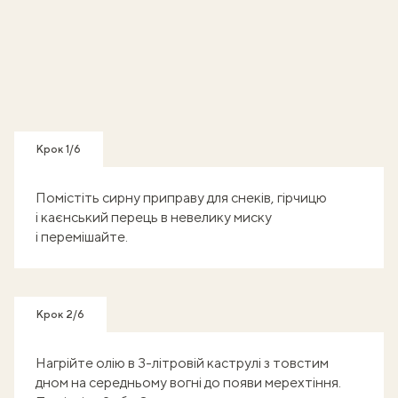
Крок 1/6
Помістіть сирну приправу для снеків, гірчицю
і каєнський перець в невелику миску
і перемішайте.
Крок 2/6
Нагрійте олію в 3-літровій каструлі з товстим
дном на середньому вогні до появи мерехтіння.