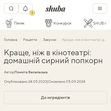
1
Пікнік
Конкурси
SHUBA C
Головна
Рецепти
Закуски
Краще, ніж в кінотеатрі: домашній сирний попкорн
Краще, ніж в кінотеатрі:
домашній сирний попкорн
Автор
Пончіта Весельська
Опубліковано:
24.05.2023
|
Оновлено:
05.09.2024
До інгредієнтів