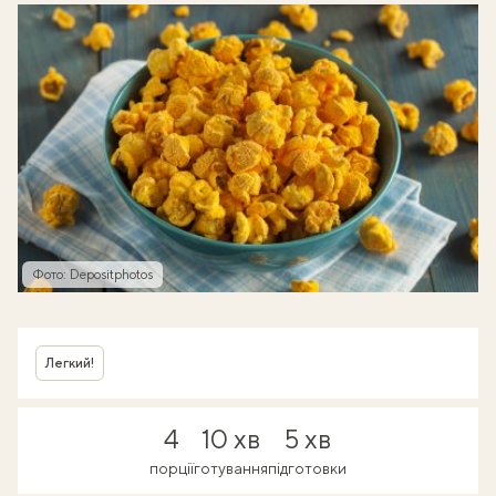
Фото: Depositphotos
Легкий!
4
10 хв
5 хв
порції
готування
підготовки