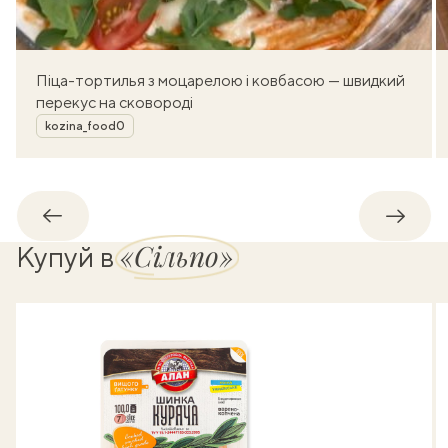
Піца-тортилья з моцарелою і ковбасою — швидкий
перекус на сковороді
Автор
kozina_food0
Назад
Впере
«Сільпо»
Купуй в