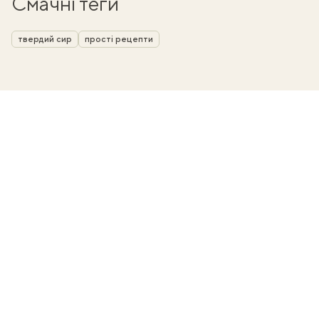
Смачні теги
твердий сир
прості рецепти
ати
k
m