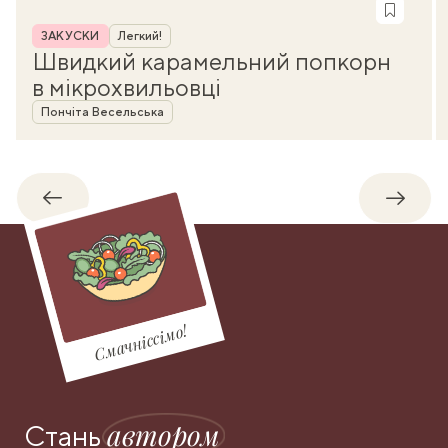
Рубрика
ЗАКУСКИ
Легкий!
Швидкий карамельний попкорн
в мікрохвильовці
Автор
Пончіта Весельська
Назад
Впере
Смачніссімо!
автором
Стань