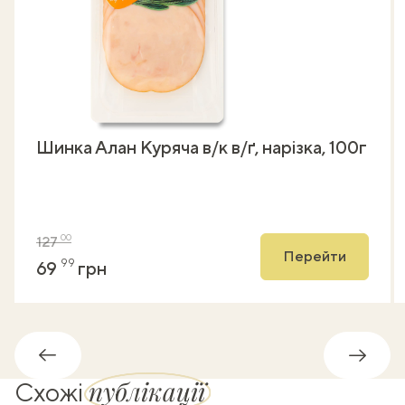
Шинка Алан Куряча в/к в/ґ, нарізка, 100г
00
127
Перейти
99
69
грн
Назад
Впере
публікації
Схожі