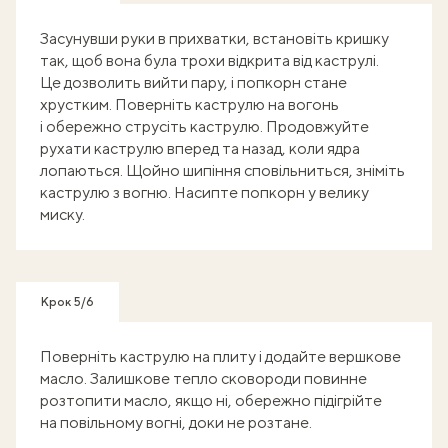
Засунувши руки в прихватки, встановіть кришку
так, щоб вона була трохи відкрита від каструлі.
Це дозволить вийти пару, і попкорн стане
хрустким. Поверніть каструлю на вогонь
і обережно струсіть каструлю. Продовжуйте
рухати каструлю вперед та назад, коли ядра
лопаються. Щойно шипіння сповільниться, зніміть
каструлю з вогню. Насипте попкорн у велику
миску.
Крок 5/6
Поверніть каструлю на плиту і додайте вершкове
масло. Залишкове тепло сковороди повинне
розтопити масло, якщо ні, обережно підігрійте
на повільному вогні, доки не розтане.