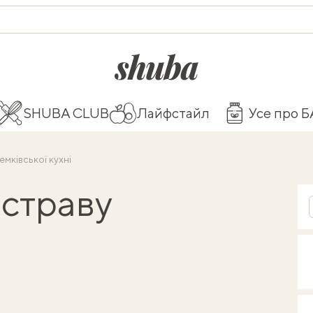
shuba.life
SHUBA CLUB
Лайфстайл
Усе про 
мківської кухні
 страву