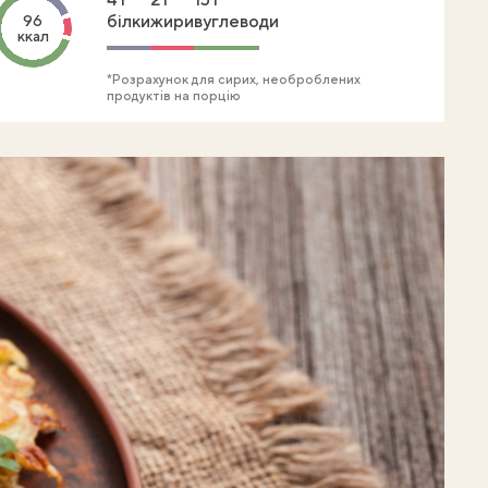
білки
жири
вуглеводи
96
ккал
*Розрахунок для сирих, необроблених
продуктів на порцію