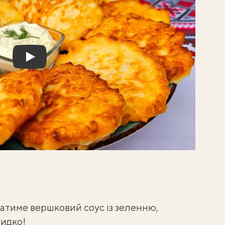
Play
уватиме
вершковий соус із зеленню
,
видко!