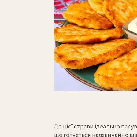
До цієї страви ідеально пас
що готується надзвичайно ш