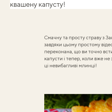
квашену капусту!
Смачну та просту страву з З
завдяки цьому простому віде
переконана, що ви точно вс
капусти
і тепер, коли вже не 
ці невибагливі млинці!