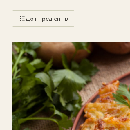
До інгредієнтів