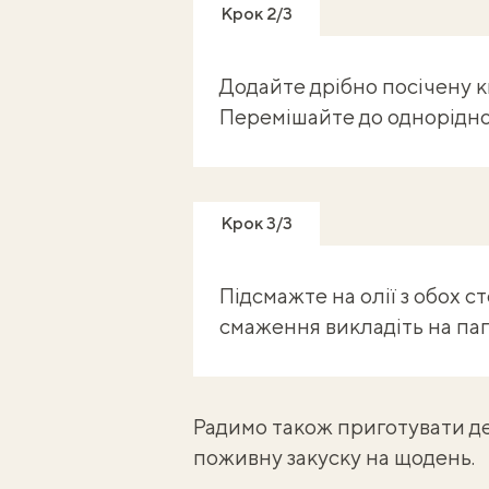
Крок 2/3
Додайте дрібно посічену к
Перемішайте до однорідно
Крок 3/3
Підсмажте на олії з обох с
смаження викладіть на пап
Радимо також приготувати
д
поживну закуску на щодень.