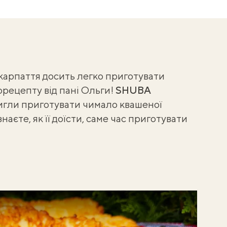
акарпаття досить легко приготувати
орецепту від пані Ольги!
SHUBA
тигли приготувати чимало
квашеної
знаєте, як її доїсти, саме час приготувати