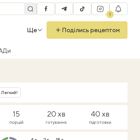
facebook
telegram
tiktok
instagram
RU
1
Ще
Поділись рецептом
БАДи
Легкий!
15
20 хв
40 хв
порцій
готування
підготовки
4 г
2 г
15 г