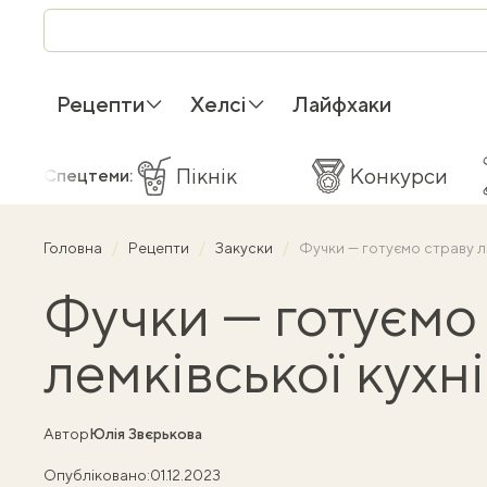
Рецепти
Хелсі
Лайфхаки
Пікнік
Конкурси
Спецтеми:
Головна
Рецепти
Закуски
Фучки — готуємо страву ле
Фучки — готуємо
лемківської кухні
Автор
Юлія Звєрькова
Опубліковано:
01.12.2023