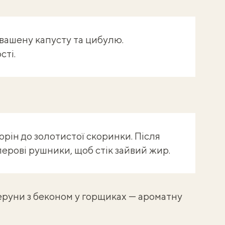
вашену капусту та цибулю.
сті.
торін до золотистої скоринки. Після
ерові рушники, щоб стік зайвий жир.
еруни з беконом у горщиках
— ароматну