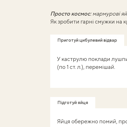
Просто космос
:
мармурові яй
Як зробити гарні смужки на 
Приготуй цибулевий відвар
У каструлю поклади лушпин
(по 1 ст. л.), перемішай.
Підготуй яйця
Яйця обережно помий, пр