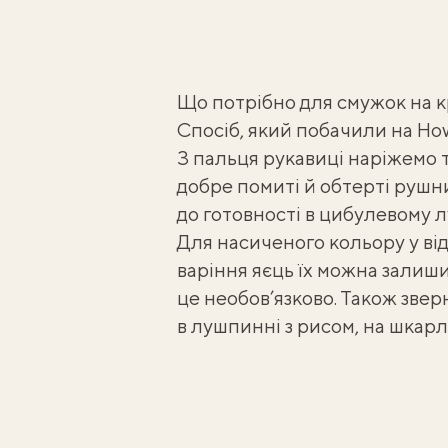
Що потрібно для смужок на 
Спосіб, який побачили на
Ho
З пальця рукавиці наріжемо т
добре помиті й обтерті рушн
до готовності
в цибулевому л
Для насиченого кольору у відва
варіння яєць їх можна залиш
це необов’язково. Також звер
в лушпинні з рисом
, на шкар