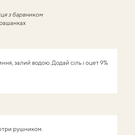
ця з барвником
крашанках
ня, залий водою. Додай сіль і оцет 9%
отри рушником.