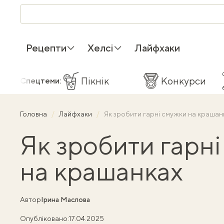
Рецепти
Хелсі
Лайфхаки
Пікнік
Конкурси
Спецтеми:
Головна
Лайфхаки
Як зробити гарні смужки на крашан
Як зробити гарн
на крашанках
Автор
Ірина Маслова
Опубліковано:
17.04.2025