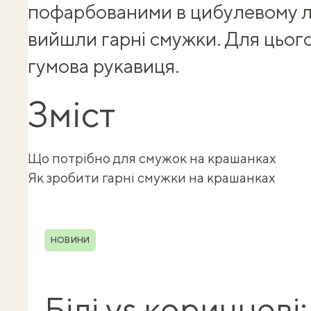
пофарбованими в цибулевому л
вийшли гарні смужки. Для цьог
гумова рукавиця.
Зміст
Що потрібно для смужок на крашанках
Як зробити гарні смужки на крашанках
Shuba корисності
Рубрика
НОВИНИ
Білі vs коричневі: