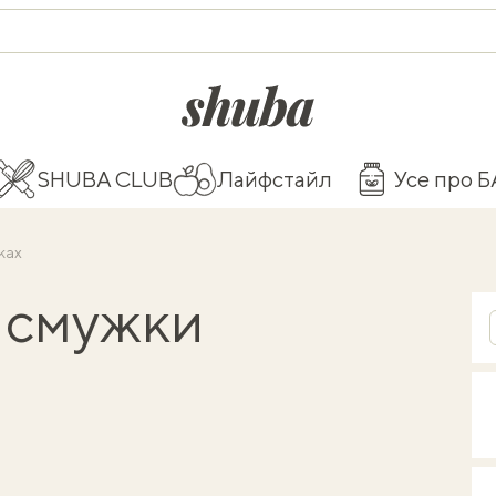
shuba.life
SHUBA CLUB
Лайфстайл
Усе про 
ках
і смужки