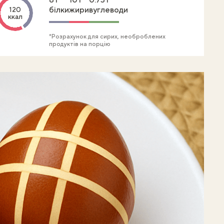
білки
жири
вуглеводи
120
ккал
*Розрахунок для сирих, необроблених
продуктів на порцію