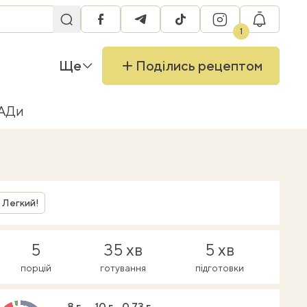
facebook
telegram
tiktok
instagram
RU
1
Ще
Поділись рецептом
БАДи
Легкий!
5
35 хв
5 хв
порцій
готування
підготовки
8 г
10 г
0.73 г