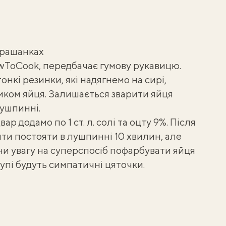
крашанках
wToCook
, передбачає гумову рукавицю.
онкі резинки, які надягнемо на сирі,
иком яйця. Залишається
зварити яйця
ушпинні.
р додамо по 1 ст. л. солі та оцту 9%. Після
ити постояти в лушпинні 10 хвилин, але
ни увагу на суперспосіб
пофарбувати яйця
лупі будуть симпатичні цяточки.