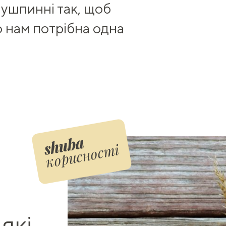
ушпинні так, щоб
о нам потрібна одна
корисності
 які