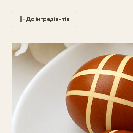
До інгредієнтів