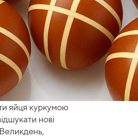
ти яйця куркумою
відшукати нові
 Великдень,