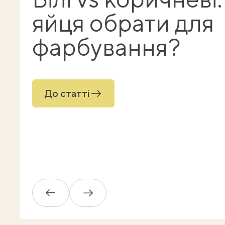
яйця обрати для
фарбування?
До статті
Назад
Вперед