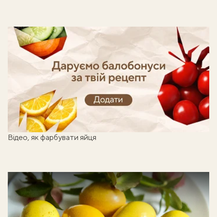
Готуй, знімай кроки - отримуй балобонуси!
Відео, як фарбувати яйця