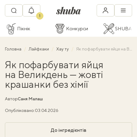
1
Пікнік
Конкурси
SHUBA C
Головна
Лайфхаки
Хау ту
Як пофарбувати яйця на Великдень — жовті крашанки без хімії
Як пофарбувати яйця
на Великдень — жовті
крашанки без хімії
Автор
Саня Малаш
Опубліковано:
03.04.2026
До інгредієнтів