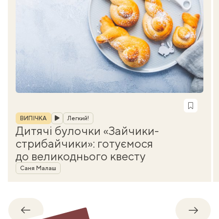
Рубрика
ВИПІЧКА
Легкий!
Дитячі булочки «Зайчики-
стрибайчики»: готуємося
до великоднього квесту
Автор
Саня Малаш
Назад
Впере