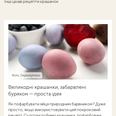
Інші цікаві рецепти крашанок
Фото: Depositphotos
Великодні крашанки, забарвлені
буряком — проста ідея
Як пофарбувати яйця природним барвником? Дуже
просто, якщо використовувати цей покроковий
рецепт. Сьогодні робимо крашанки, пофарбовані