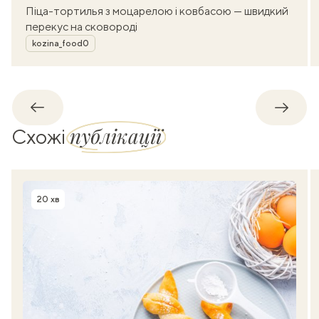
Піца-тортилья з моцарелою і ковбасою — швидкий
перекус на сковороді
Автор
kozina_food0
Назад
Впере
публікації
Схожі
20 хв
Час приготування