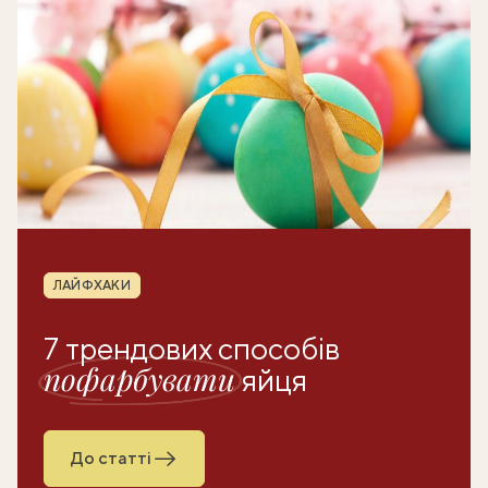
Рубрика
ЛАЙФХАКИ
7 трендових способів
пофарбувати
яйця
До статті