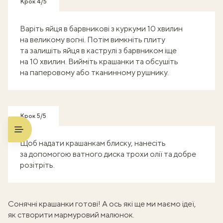
Крок 4/5
Варіть яйця в барвникові з куркуми 10 хвилин
на великому вогні. Потім вимкніть плиту
та залишіть яйця в каструлі з барвником іще
на 10 хвилин. Вийміть крашанки та обсушіть
на паперовому або тканинному рушнику.
Крок 5/5
Щоб надати крашанкам блиску, нанесіть
за допомогою ватного диска трохи олії та добре
розітріть.
Сонячні крашанки готові! А ось які ще ми маємо ідеї,
як створити мармуровий малюнок
.