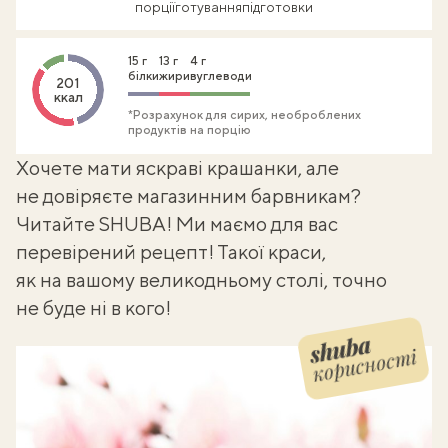
порції
готування
підготовки
15 г
13 г
4 г
білки
жири
вуглеводи
201
ккал
*Розрахунок для сирих, необроблених
продуктів на порцію
Хочете мати
яскраві крашанки
, але
не довіряєте магазинним барвникам?
Читайте SHUBA! Ми маємо для вас
перевірений рецепт! Такої краси,
як на вашому великодньому столі, точно
не буде ні в кого!
корисності
Shuba корисності