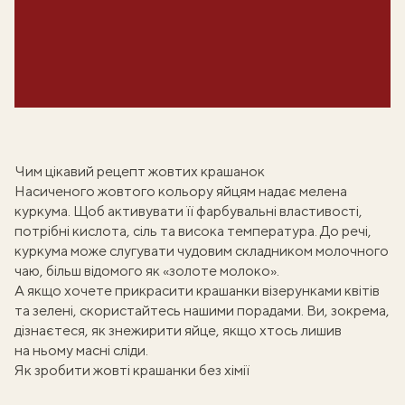
Чим цікавий рецепт жовтих крашанок
Насиченого жовтого кольору яйцям надає мелена
куркума. Щоб активувати її фарбувальні властивості,
потрібні кислота, сіль та висока температура. До речі,
куркума може слугувати чудовим складником
молочного
чаю
, більш відомого як «золоте молоко».
А якщо хочете
прикрасити крашанки візерунками
квітів
та зелені, скористайтесь нашими порадами. Ви, зокрема,
дізнаєтеся, як знежирити яйце, якщо хтось лишив
на ньому масні сліди.
Як зробити жовті крашанки без хімії