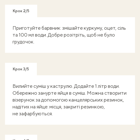
Крок 2/5
Приготуйте барвник: змішайте куркуму, оцет, сіль
та 100 мл води. Добре розітріть, щоб не було
грудочок.
Крок 3/5
Вилийте суміш у каструлю. Додайте 1 літр води.
Обережно занурте яйця в суміш. Можна створити
візерунок за допомогою канцелярських резинок,
надітих на яйце: місця, закриті резинкою,
не зафарбуються.