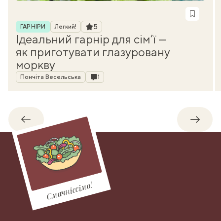
Рубрика
Рейтинг
5
ГАРНІРИ
Легкий!
Ідеальний гарнір для сім’ї —
як приготувати глазуровану
моркву
Автор
Коментарі
Пончіта Весельська
1
Назад
Впере
Смачніссімо!