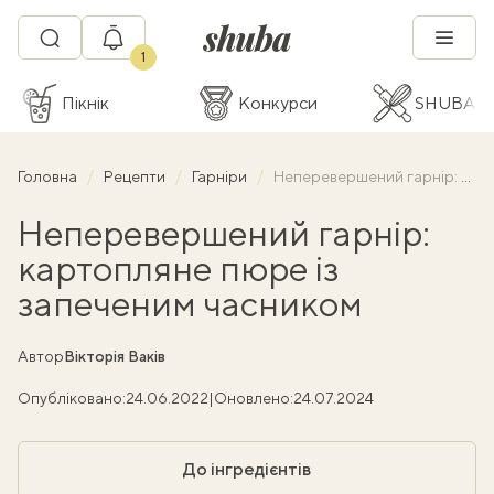
1
Пікнік
Конкурси
SHUBA C
Головна
Рецепти
Гарніри
Неперевершений гарнір: картопляне пюре із запеченим часником
Неперевершений гарнір:
картопляне пюре із
запеченим часником
Автор
Вікторія Ваків
Опубліковано:
24.06.2022
|
Оновлено:
24.07.2024
До інгредієнтів