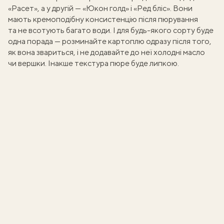
«Расет», а у другій — «Юкон голд» і «Ред бліс». Вони
мають кремоподібну консистенцію після пюрування
та не всотують багато води. І для будь-якого сорту буде
одна порада — розминайте картоплю одразу після того,
як вона звариться, і не додавайте до неї холодні масло
чи вершки. Інакше текстура пюре буде липкою.