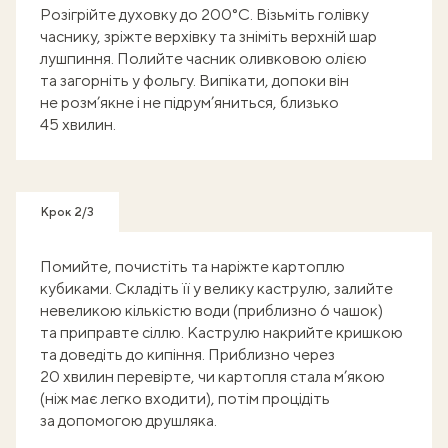
Розігрійте духовку до 200°С. Візьміть голівку
часнику, зріжте верхівку та зніміть верхній шар
лушпиння. Полийте часник оливковою олією
та загорніть у фольгу. Випікати, допоки він
не розм’якне і не підрум’яниться, близько
45 хвилин.
Крок 2/3
Помийте, почистіть та наріжте картоплю
кубиками. Складіть її у велику каструлю, залийте
невеликою кількістю води (приблизно 6 чашок)
та приправте сіллю. Каструлю накрийте кришкою
та доведіть до кипіння. Приблизно через
20 хвилин перевірте, чи картопля стала м’якою
(ніж має легко входити), потім процідіть
за допомогою друшляка.