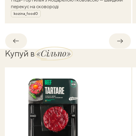
перекус на сковороді
Автор
kozina_food0
Назад
Впере
«Сільпо»
Купуй в