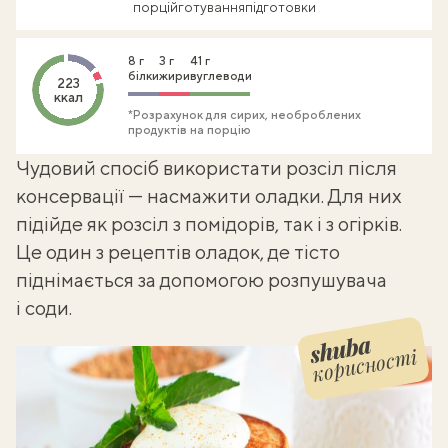
порцій
готування
підготовки
8 г
3 г
41 г
білки
жири
вуглеводи
223
ккал
*Розрахунок для сирих, необроблених
продуктів на порцію
Чудовий спосіб використати розсіл після
консервації — насмажити оладки. Для них
підійде як розсіл з помідорів, так і з огірків.
Це один з
рецептів оладок
, де тісто
піднімається за допомогою розпушувача
і соди.
корисності
Shuba корисності