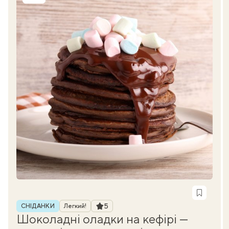
Рубрика
Рейтинг
5
СНІДАНКИ
Легкий!
Шоколадні оладки на кефірі —