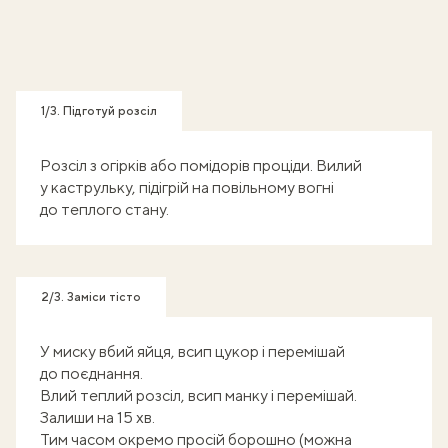
1/3. Підготуй розсіл
Розсіл з огірків або помідорів проціди. Вилий
у каструльку, підігрій на повільному вогні
до теплого стану.
2/3. Заміси тісто
У миску вбий яйця, всип цукор і перемішай
до поєднання.
Влий теплий розсіл, всип манку і перемішай.
Залиши на 15 хв.
Тим часом окремо просій борошно (можна