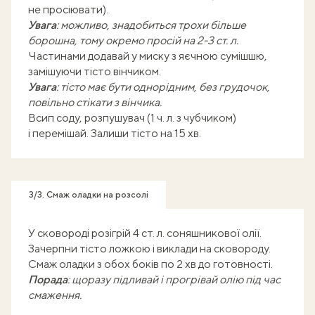
не просіювати).
Увага
: можливо, знадобиться трохи більше
борошна, тому окремо просій на 2-3 ст. л.
Частинами додавай у миску з яєчною сумішшю,
замішуючи тісто вінчиком.
Увага
: тісто має бути однорідним, без грудочок,
повільно стікати з вінчика.
Всип соду, розпушувач (1 ч. л. з чубчиком)
і перемішай. Залиши тісто на 15 хв.
3/3. Смаж оладки на розсолі
У сковороді розігрій 4 ст. л. соняшникової олії.
Зачерпни тісто ложкою і виклади на сковороду.
Смаж оладки з обох боків по 2 хв до готовності.
Порада
: щоразу підливай і прогрівай олію під час
смаження.