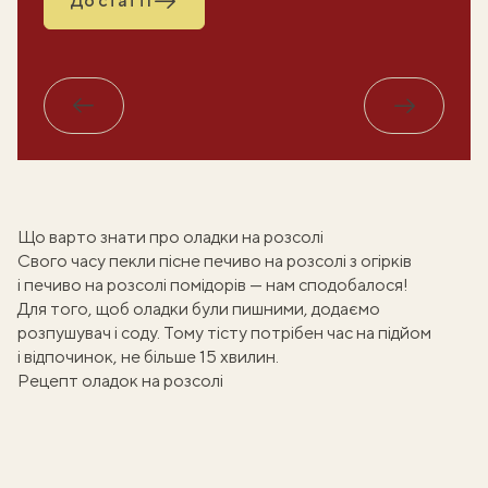
До статті
Назад
Вперед
Що варто знати про оладки на розсолі
Свого часу пекли
пісне печиво на розсолі
з огірків
і
печиво на розсолі помідорів
— нам сподобалося!
Для того, щоб оладки були пишними, додаємо
розпушувач і соду. Тому тісту потрібен час на підйом
і відпочинок, не більше 15 хвилин.
Рецепт оладок на розсолі