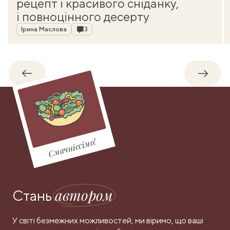
рецепт і красивого сніданку,
і повноцінного десерту
Автор
Коментарі
Ірина Маслова
3
Назад
Впере
Смачніссімо!
автором
Стань
У світі безмежних можливостей, ми віримо, що ваші