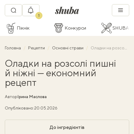
1
Пікнік
Конкурси
SHUBA C
Головна
Рецепти
Основні страви
Оладки на розсолі пишні й ніжні — економний рецепт
Оладки на розсолі пишні
й ніжні — економний
рецепт
Автор
Ірина Маслова
Опубліковано:
20.05.2026
До інгредієнтів