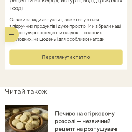
рецепти на кефірі, йогурті, воді, дріжджах
і соді
Оладки завжди актуальні, адже готуються
з підручних продуктів і дуже просто. Ми зібрали наші
найпопулярніші рецепти оладок — солоних
і солодких, на щодень і для особливої нагоди.
Переглянути статтю
Читай також
Печиво на огірковому
розсолі — незвичний
рецепт на розпушувачі