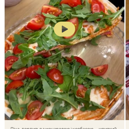
Play
Піца-тортилья з моцарелою і ковбасою — швидкий