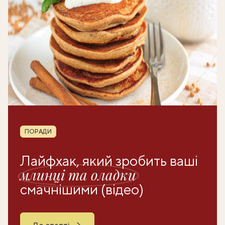
Рубрика
ПОРАДИ
Лайфхак, який зробить ваші
млинці та оладки
смачнішими (відео)