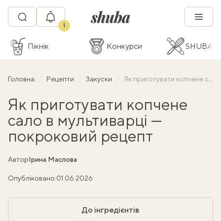
1
Пікнік
Конкурси
SHUBA C
Головна
Рецепти
Закуски
Як приготувати копчене сало в мультиварці — покроковий рецепт
Як приготувати копчене
сало в мультиварці —
покроковий рецепт
Автор
Ірина Маслова
Опубліковано:
01.06.2026
До інгредієнтів