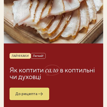
Рубрика
ЛАЙФХАКИ
Легкий!
сало
Як коптити
в коптильні
чи духовці
До рецепта