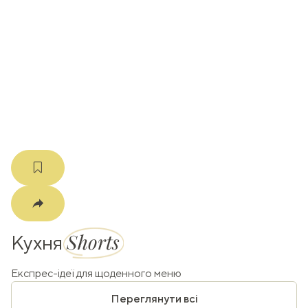
ати
k
m
Shorts
Кухня
Експрес-ідеї для щоденного меню
Переглянути всі