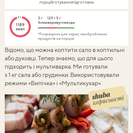
порцій
готування
підготовки
3 г
129 г
5 г
білки
жири
вуглеводи
1189
ккал
*Розрахунок для сирих, необроблених
продуктів на порцію
Відомо, що можна
коптити сало в коптильні
або духовці
. Тепер знаємо, що для цього
підходить і мультиварка. Ми готували
з 1 кг сала або грудинки. Використовували
режими «Випічка» і «Мультикухар».
корисності
Shuba корисності