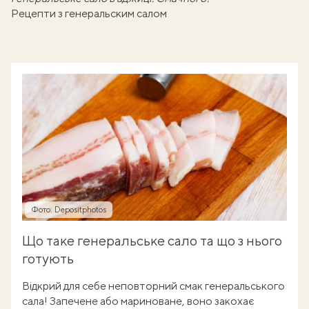
Рецепти з генеральским салом
Фото: Depositphotos
Що таке генеральське сало та що з нього
готують
Відкрий для себе неповторний смак генеральського
сала! Запечене або мариноване, воно закохає