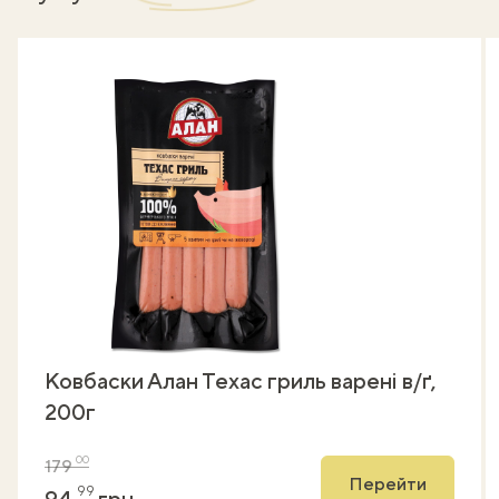
Ковбаски Алан Техас гриль варені в/ґ,
200г
00
179
Перейти
99
94
грн