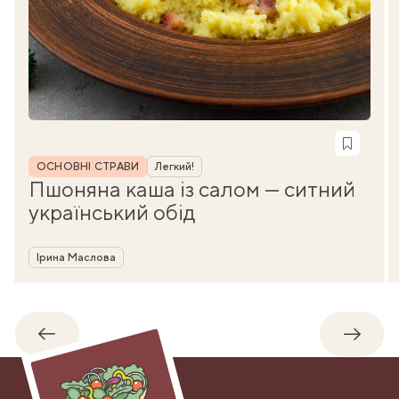
Рубрика
ОСНОВНІ СТРАВИ
Легкий!
Пшоняна каша із салом — ситний
український обід
Автор
Ірина Маслова
Назад
Впере