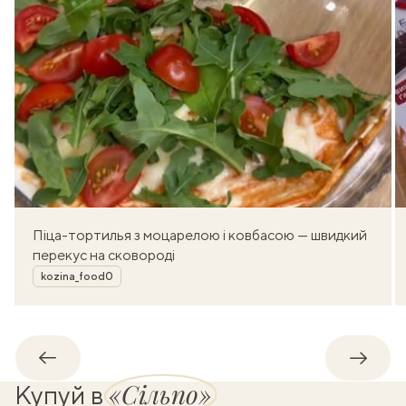
Піца-тортилья з моцарелою і ковбасою — швидкий
перекус на сковороді
Автор
kozina_food0
Назад
Впере
«Сільпо»
Купуй в