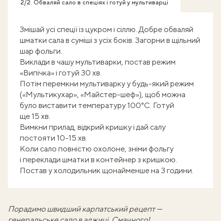
2/2. Обваляй сало в спеціях і готуй у мультиварці
Змішай усі спеції із цукром і сіллю. Добре обваляй
шматки сала в суміші з усіх боків. Загорни в щільний
шар фольги.
Виклади в чашу мультиварки, постав режим
«Випічка» і готуй 30 хв.
Потім перемкни мультиварку у будь-який режим
(«Мультикухар», «Майстер-шеф»), щоб можна
було виставити температуру 100°С. Готуй
ще 15 хв.
Вимкни прилад, відкрий кришку і дай салу
постояти 10-15 хв.
Коли сало повністю охолоне, зніми фольгу
і переклади шматки в контейнер з кришкою.
Постав у холодильник щонайменше на 3 години.
Порадимо швидший карпатський рецепт —
генеральське сало в аджиці
. Смачного!