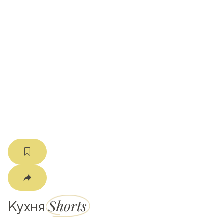
ати
k
m
Shorts
Кухня