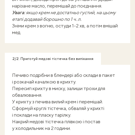
нарізане масло, перемішай до поєднання.
Увага
: якщо крем не достатньо густий, на цьому
етапі додавай борошно по 1 ч. л.
Зніми крем з вогню, остуди 1-2 хв, а потім вмішай
мед.
2/2. Приготуй медові тістечка без випікання
Печиво подрібни в блендері або склади в пакет
і розкачай качалкою в крихту.
Пересип крихту в миску, залиши трохи для
обвалювання.
У крихту з печива вилий крем і перемішай.
Сформуй круглі тістечка, обваляй у крихті
і поклади на пласку тарілку.
Накрий медові тістечка плівкою і постав
у холодильник на 2 години.