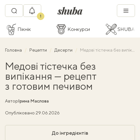
1
Пікнік
Конкурси
SHUBA C
Головна
Рецепти
Десерти
Медові тістечка без випікання — рецепт з готовим печивом
Медові тістечка без
випікання — рецепт
з готовим печивом
Автор
Ірина Маслова
Опубліковано:
29.06.2026
До інгредієнтів