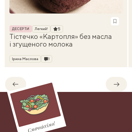
Рубрика
Рейтинг
5
ДЕСЕРТИ
Легкий!
Тістечко «Картопля» без масла
і згущеного молока
Автор
Коментарі
Ірина Маслова
1
Назад
Впере
Смачніссімо!