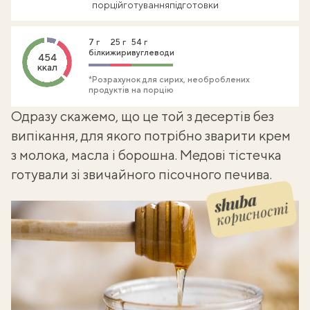
порцій
готування
підготовки
7 г
25 г
54 г
білки
жири
вуглеводи
454
ккал
*Розрахунок для сирих, необроблених
продуктів на порцію
Одразу скажемо, що це той з
десертів без
випікання
, для якого потрібно зварити крем
з молока, масла і борошна. Медові тістечка
готували зі звичайного пісочного печива.
корисності
Shuba корисності