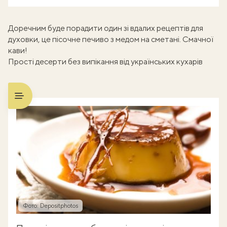
Доречним буде порадити один зі вдалих рецептів для
духовки, це
пісочне печиво з медом на сметані
. Смачної
кави!
Прості десерти без випікання від українських кухарів
Фото: Depositphotos