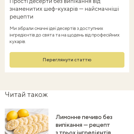
Прості десерти без випікання від
знаменитих шеф-кухарів — найсмачніші
рецепти
Ми зібрали смачні ідеї десертів з доступних
інгредієнтів до свята та на щодень від професійних
кухарів.
Переглянути статтю
Читай також
Лимонне печиво без
випікання — рецепт
з трьох інгредієнтів