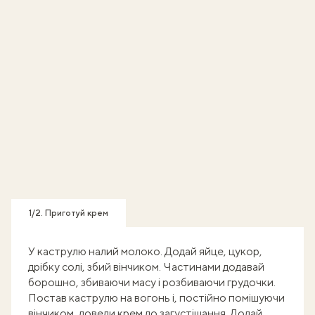
1/2. Приготуй крем
У каструлю налий молоко. Додай яйце, цукор,
дрібку солі, збий вінчиком. Частинами додавай
борошно, збиваючи масу і розбиваючи грудочки.
Постав каструлю на вогонь і, постійно помішуючи
вінчиком, доведи крем до загустішання. Додай