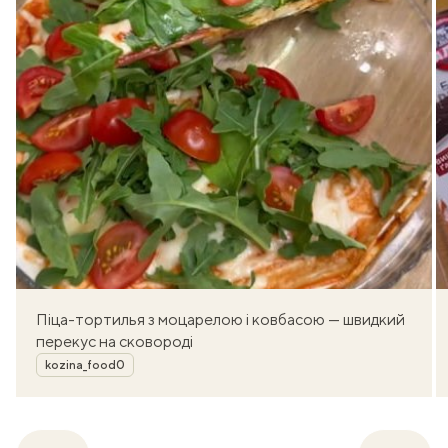
Піца-тортилья з моцарелою і ковбасою — швидкий
перекус на сковороді
Автор
kozina_food0