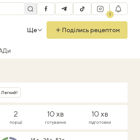
facebook
telegram
tiktok
instagram
RU
1
Ще
Поділись рецептом
БАДи
Легкий!
2
10 хв
10 хв
порції
готування
підготовки
14 г
24 г
52 г