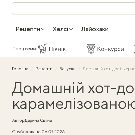
Рецепти
Хелсі
Лайфхаки
Пікнік
Конкурси
Спецтеми:
Головна
Рецепти
Закуски
Домашній хот-дог із чер
Домашній хот-до
карамелізовано
Автор
Дарина Сіліна
Опубліковано:
06.07.2026