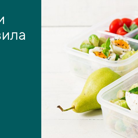
и
вила