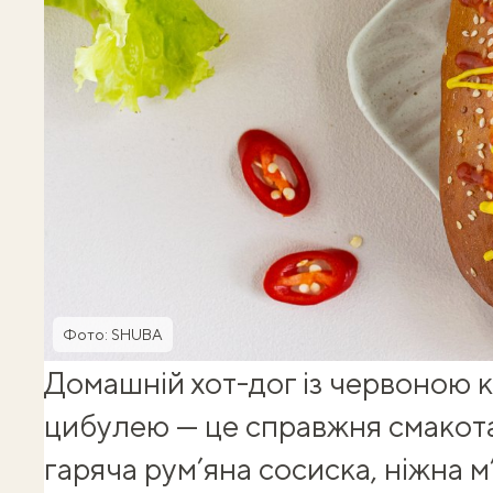
Фото: SHUBA
Домашній хот-дог із червоною 
цибулею — це справжня смакота
гаряча рум’яна сосиска, ніжна м