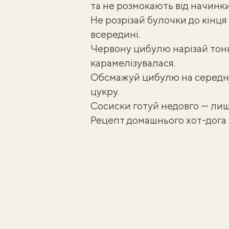
та не розмокають від начинки
Не розрізай булочки до кінц
всередині.
Червону цибулю нарізай тонк
карамелізувалася.
Обсмажуй цибулю на середнь
цукру.
Сосиски готуй недовго — лиш
Рецепт домашнього хот-дога