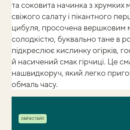
та соковита начинка з хрумких м
свіжого салату і пікантного пе
цибуля, просочена вершковим 
солодкістю, буквально тане в ро
підкреслює кислинку огірків, го
й насичений смак гірчиці. Це
см
нашвидкоруч
, який легко приго
обмаль часу.
Shuba корисності
Рубрика
ЛАЙФСТАЙЛ