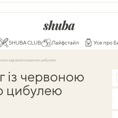
shuba.life
SHUBA CLUB
Лайфстайл
Усе про 
воною карамелізованою цибулею
г із червоною
ю цибулею