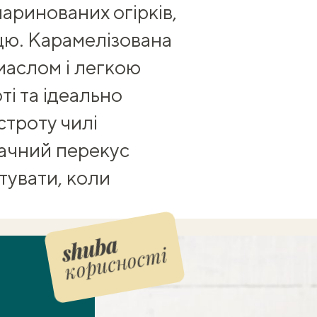
аринованих огірків,
рцю. Карамелізована
маслом і легкою
ті та ідеально
строту чилі
ачний перекус
тувати, коли
корисності