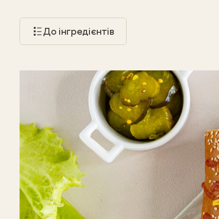
До інгредієнтів