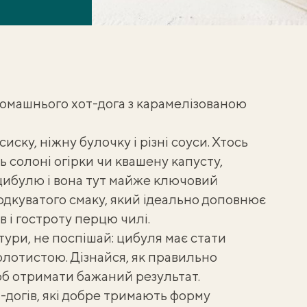
омашнього хот-дога з карамелізованою
иску, ніжну булочку і різні соуси. Хтось
ь солоні огірки чи квашену капусту,
цибулю і вона тут майже ключовий
одкуватого смаку, який ідеально доповнює
 і гостроту перцю чилі.
тури, не поспішай: цибуля має стати
олотистою. Дізнайся,
як правильно
об отримати бажаний результат.
-догів, які добре тримають форму