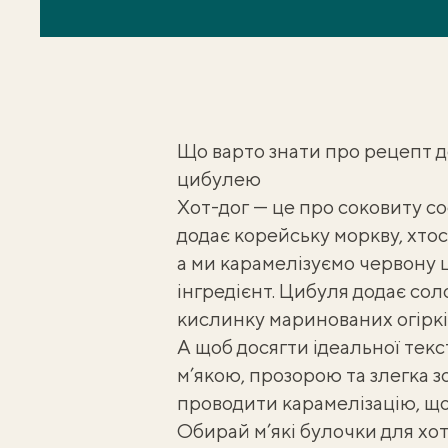
Що варто знати про рецепт д
цибулею
Хот-дог — це про соковиту сос
додає корейську моркву, хтос
а ми карамелізуємо червону 
інгредієнт. Цибуля додає сол
кислинку маринованих огірків
А щоб досягти ідеальної текс
м’якою, прозорою та злегка з
проводити карамелізацію
, щ
Обирай м’які булочки для хот