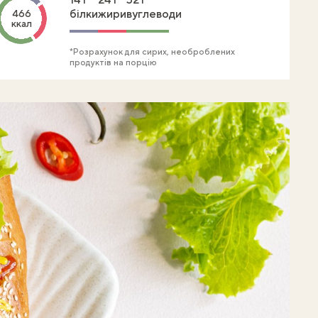
білки
жири
вуглеводи
466
ккал
*Розрахунок для сирих, необроблених
продуктів на порцію