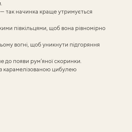
.
я — так начинка краще утримується
ими півкільцями, щоб вона рівномірно
ому вогні, щоб уникнути підгоряння
е до появи рум’яної скоринки.
 з карамелізованою цибулею