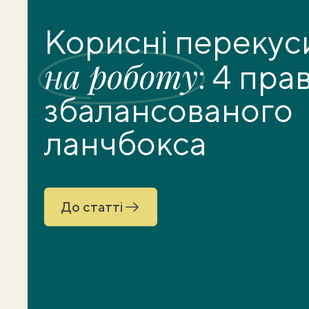
Корисні перекус
на роботу
: 4 пра
збалансованого
ланчбокса
До статті