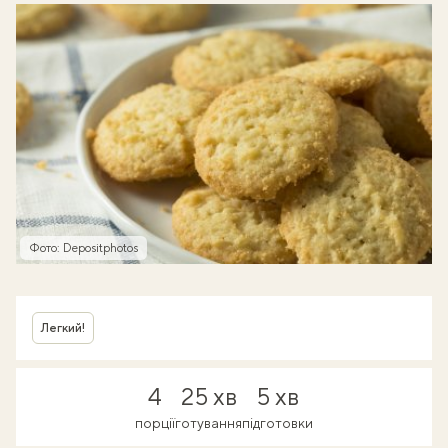
Фото: Depositphotos
Легкий!
4
25 хв
5 хв
порції
готування
підготовки