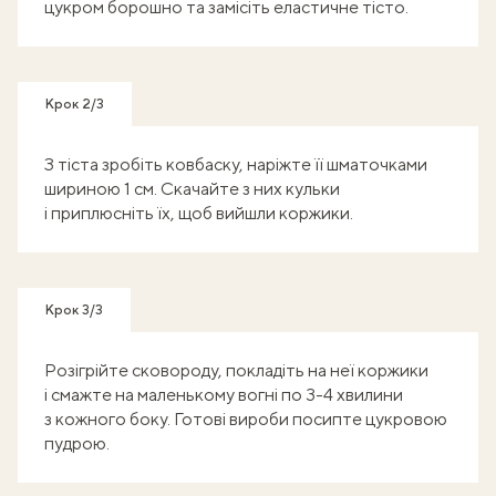
цукром борошно та замісіть еластичне тісто.
Крок 2/3
З тіста зробіть ковбаску, наріжте її шматочками
шириною 1 см. Скачайте з них кульки
і приплюсніть їх, щоб вийшли коржики.
Крок 3/3
Розігрійте сковороду, покладіть на неї коржики
і смажте на маленькому вогні по 3-4 хвилини
з кожного боку. Готові вироби посипте цукровою
пудрою.