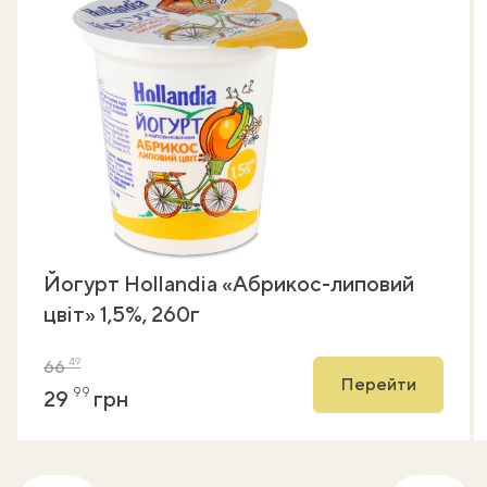
Йогурт Hollandia «Абрикос-липовий
цвіт» 1,5%, 260г
49
66
Перейти
99
29
грн