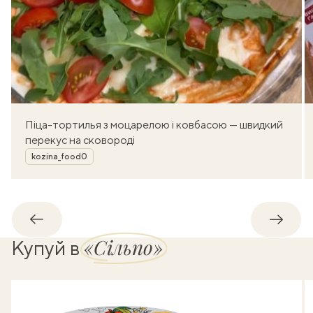
Піца-тортилья з моцарелою і ковбасою — швидкий
перекус на сковороді
Автор
kozina_food0
Назад
Впере
«Сільпо»
Купуй в