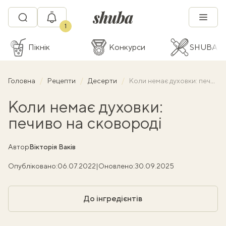
1
Пікнік
Конкурси
SHUBA C
Головна
Рецепти
Десерти
Коли немає духовки: печиво на сковороді
Коли немає духовки:
печиво на сковороді
Автор
Вікторія Ваків
Опубліковано:
06.07.2022
|
Оновлено:
30.09.2025
До інгредієнтів