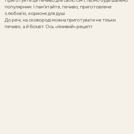
Приготуйте це печиво для своєї сім’ї, і воно буде шалено
популярним. І пам’ятайте, печиво, приготовлене
з любов’ю, корисне для душі.
До речі, на сковороді можна приготувати не тільки
печиво, а й бісквіт. Ось
«лінивий» рецепт
.