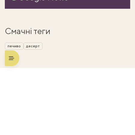
Смачні теги
печиво
десерт
ати