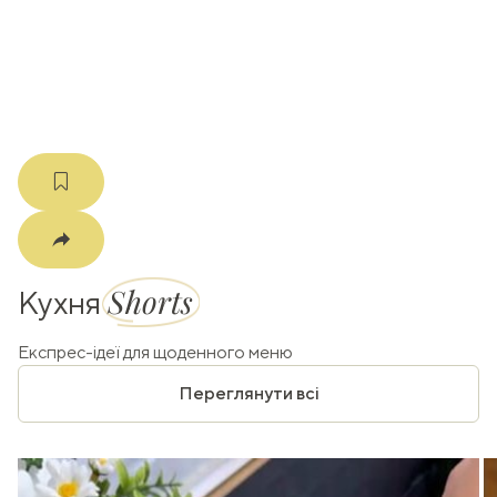
k
m
Shorts
Кухня
Експрес-ідеї для щоденного меню
Переглянути всі