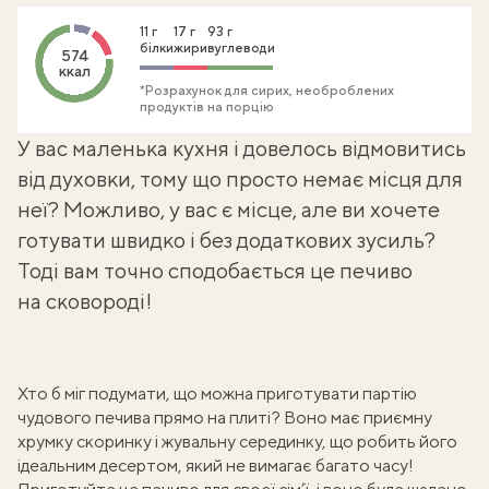
11 г
17 г
93 г
білки
жири
вуглеводи
574
ккал
*Розрахунок для сирих, необроблених
продуктів на порцію
У вас маленька кухня і довелось відмовитись
від духовки, тому що просто немає місця для
неї? Можливо, у вас є місце, але ви хочете
готувати швидко і без додаткових зусиль?
Тоді вам точно сподобається це печиво
на сковороді!
Хто б міг подумати, що можна приготувати партію
чудового печива прямо на плиті? Воно має приємну
хрумку скоринку і жувальну серединку, що робить його
ідеальним десертом, який не вимагає багато часу!