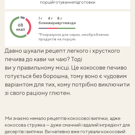
порцій
готування
підготовки
1 г
4 г
8 г
білки
жири
вуглеводи
68
ккал
*Розрахунок для сирих, необроблених
продуктів на порцію
Давно шукали рецепт легкого і хрусткого
печива до кави чи чаю? Тоді
ви у правильному місці. Це кокосове печиво
готується без борошна, тому воно є чудовим
варіантом для тих, кому потрібно
виключити
зі свого раціону глютен
.
Ми знаємо немало рецептів кокосової випічки, адже
кокосова стружка — дуже смачний і вдалий інгредієнт для
десертів і випічки. Ви напевно вже готували
кокосовий