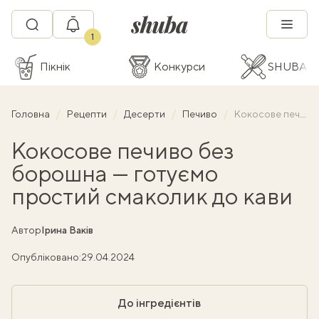
1
Пікнік
Конкурси
SHUBA C
Головна
Рецепти
Десерти
Печиво
Кокосове печиво без борошна — готуємо простий смаколик до кави
Кокосове печиво без
борошна — готуємо
простий смаколик до кави
Автор
Ірина Ваків
Опубліковано:
29.04.2024
До інгредієнтів