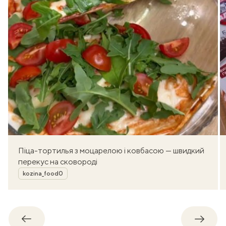
Піца-тортилья з моцарелою і ковбасою — швидкий
перекус на сковороді
Автор
kozina_food0
Назад
Впере