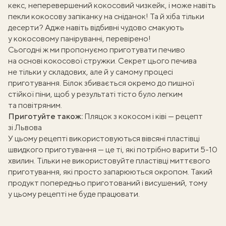
кекс
, неперевершений
кокосовий чизкейк
, і може навіть
пекли
кокосову запіканку
на сніданок! Та й хіба тільки
десерти? Адже навіть відбивні чудово смакують
у кокосовому паніруванні
, перевірено!
Сьогодні ж ми пропонуємо приготувати печиво
на основі кокосової стружки. Секрет цього печива
не тільки у складових, але й у самому процесі
приготування. Білок збивається окремо до пишної
стійкої піни, щоб у результаті тісто було легким
та повітряним.
Приготуйте також:
Пляцок з кокосом і ківі — рецепт
зі Львова
У цьому рецепті використовуються вівсяні пластівці
швидкого приготування — це ті, які потрібно варити 5-10
хвилин. Тільки не використовуйте пластівці миттєвого
приготування, які просто запарюються окропом. Такий
продукт попередньо приготований і висушений, тому
у цьому рецепті не буде працювати.