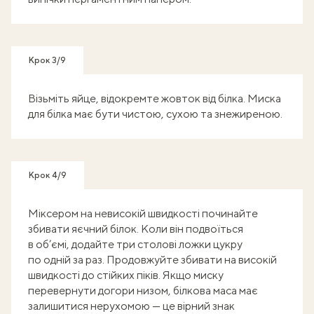
Крок 3/9
Візьміть яйце, відокремте жовток від білка. Миска
для білка має бути чистою, сухою та знежиреною.
Крок 4/9
Міксером на невисокій швидкості починайте
збивати яєчний білок. Коли він подвоїться
в об’ємі, додайте три столові ложки цукру
по одній за раз. Продовжуйте збивати на високій
швидкості до стійких піків. Якщо миску
перевернути догори низом, білкова маса має
залишитися нерухомою — це вірний знак