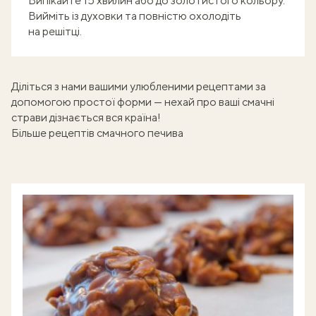
Випікайте 15 хвилин або до золотистого кольору.
Вийміть із духовки та повністю охолодіть
на решітці.
Діліться з нами вашими улюбленими рецептами
за
допомогою простої форми
— нехай про ваші смачні
страви дізнається вся країна!
Більше рецептів смачного печива