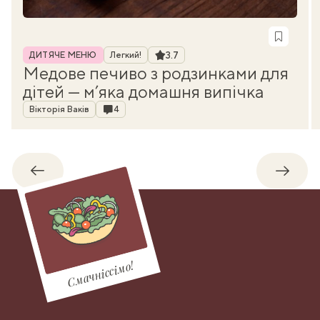
Рубрика
Рейтинг
3.7
ДИТЯЧЕ МЕНЮ
Легкий!
Медове печиво з родзинками для
дітей — м’яка домашня випічка
Автор
Коментарі
Вікторія Ваків
4
Назад
Впере
Смачніссімо!