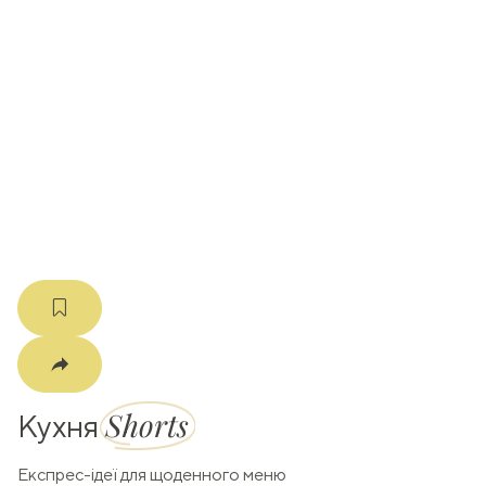
ати
k
m
Shorts
Кухня
Експрес-ідеї для щоденного меню