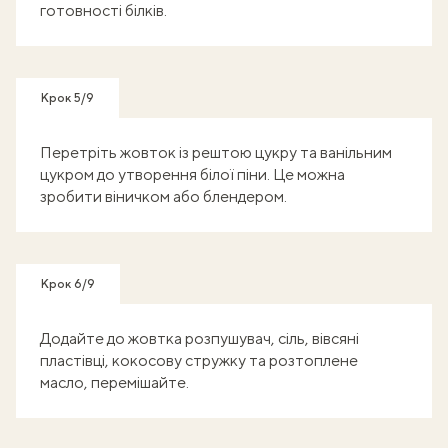
готовності білків.
Крок 5/9
Перетріть жовток із рештою цукру та ванільним
цукром до утворення білої піни. Це можна
зробити віничком або блендером.
Крок 6/9
Додайте до жовтка розпушувач, сіль, вівсяні
пластівці, кокосову стружку та розтоплене
масло, перемішайте.