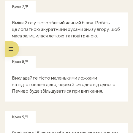
Крок 7/9
Вмішайте у тісто збитий яєчний білок. Робіть
це лопаткою акуратними рухами знизу вгору, щоб
маса залишилася легкою та повітряною.
Крок 8/9
Викладайте тісто маленькими ложками
на підготовлені деко, через 3 см одне від одного.
Печиво буде збільшуватися при випікання.
Крок 9/9