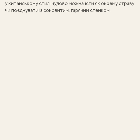
у китайському стилі чудово можна їсти як окрему страву
чи поєднувати
із соковитим, гарячим стейком
.