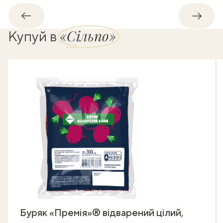
Назад
Впере
«Сільпо»
Купуй в
Буряк «Премія»® відварений цілий,