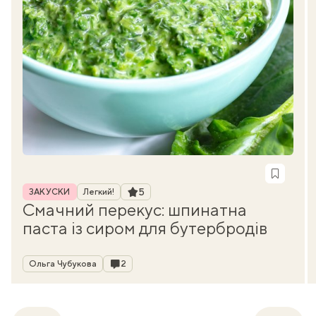
Рубрика
Рейтинг
5
ЗАКУСКИ
Легкий!
Смачний перекус: шпинатна
паста із сиром для бутербродів
Автор
Коментарі
Ольга Чубукова
2