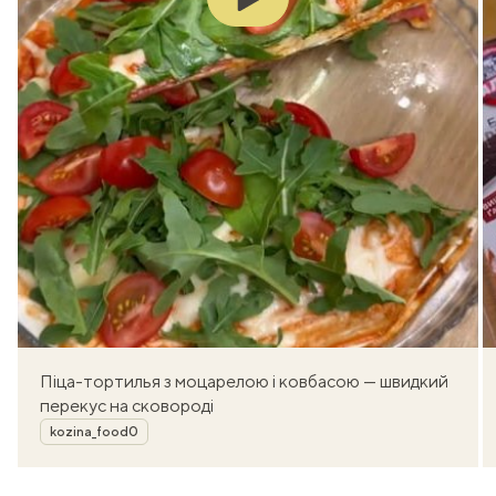
Піца-тортилья з моцарелою і ковбасою — швидкий
перекус на сковороді
Автор
kozina_food0