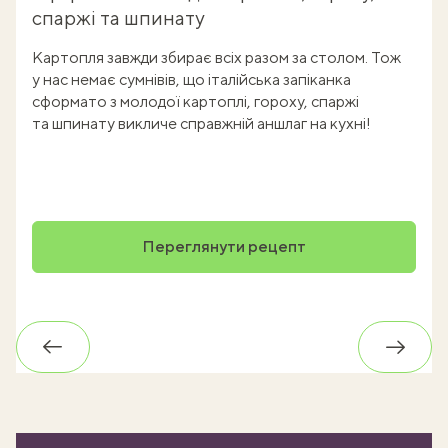
спаржі та шпинату
Картопля завжди збирає всіх разом за столом. Тож
у нас немає сумнівів, що італійська запіканка
сформато з молодої картоплі, гороху, спаржі
та шпинату викличе справжній аншлаг на кухні!
Переглянути рецепт
Назад
Впере