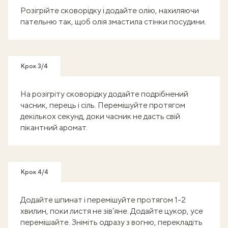
Розігрійте сковорідку і додайте олію, нахиляючи
пательню так, щоб олія змастила стінки посудини.
Крок 3/4
На розігріту сковорідку додайте подрібнений
часник, перець і сіль. Перемішуйте протягом
декількох секунд, доки часник не дасть свій
пікантний аромат.
Крок 4/4
Додайте шпинат і перемішуйте протягом 1-2
хвилин, поки листя не зів’яне. Додайте цукор, усе
перемішайте. Зніміть одразу з вогню, перекладіть