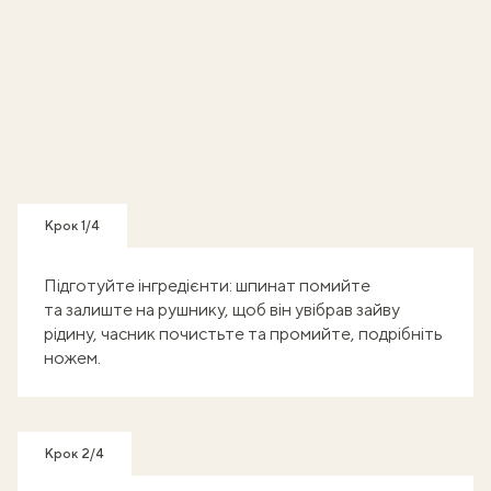
Крок 1/4
Підготуйте інгредієнти: шпинат помийте
та залиште на рушнику, щоб він увібрав зайву
рідину, часник почистьте та промийте, подрібніть
ножем.
Крок 2/4