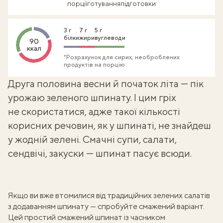
порції
готування
підготовки
3 г
7 г
5 г
білки
жири
вуглеводи
90
ккал
*Розрахунок для сирих, необроблених
продуктів на порцію
Друга половина весни й початок літа — пік
урожаю зеленого шпинату. І цим гріх
не скористатися, адже такої кількості
корисних речовин, як у шпинаті, не знайдеш
у жодній зелені. Смачні супи, салати,
сендвічі, закуски — шпинат пасує всюди.
Якщо ви вже втомилися від традиційних зелених салатів
з додаванням шпинату — спробуйте смажений варіант.
Цей простий смажений шпинат із часником