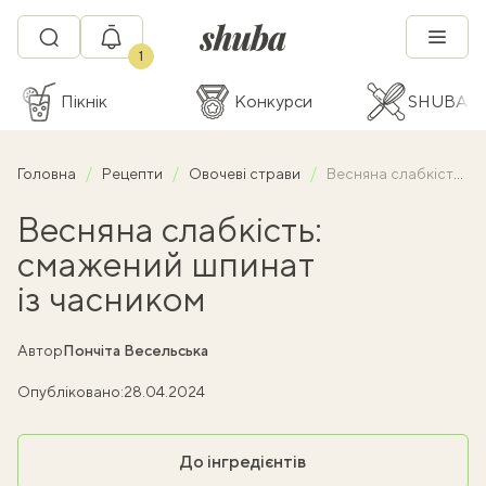
1
Пікнік
Конкурси
SHUBA C
Головна
Рецепти
Овочеві страви
Весняна слабкість: смажений шпинат із часником
Весняна слабкість:
смажений шпинат
із часником
Автор
Пончіта Весельська
Опубліковано:
28.04.2024
До інгредієнтів