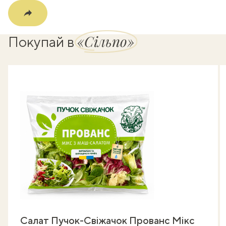
«Сільпо»
Покупай в
Салат Пучок-Свіжачок Прованс Мікс