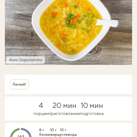
Фото: Depositphotos
Легкий!
4
20 мин
10 мин
порции
приготовление
подготовка
8 г
10 г
10 г
белки
жиры
углеводы
163