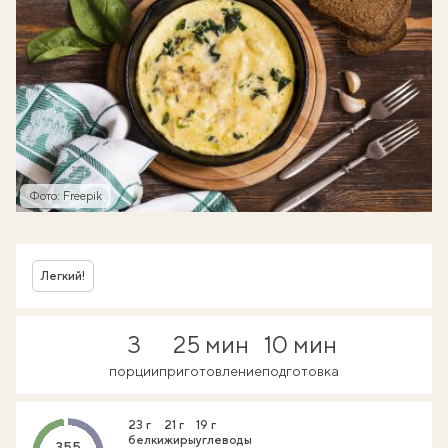
Фото: Freepik
Легкий!
3
25 мин
10 мин
порции
приготовление
подготовка
23 г
21 г
19 г
белки
жиры
углеводы
355