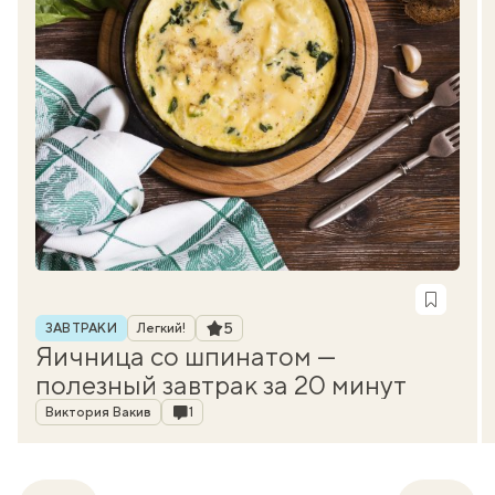
Рубрика
Рейтинг
5
ЗАВТРАКИ
Легкий!
Яичница со шпинатом —
полезный завтрак за 20 минут
Автор
Комментарии
Виктория Вакив
1