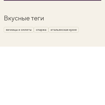
Вкусные теги
яичницы и омлеты
спаржа
итальянская кухня
вать
k