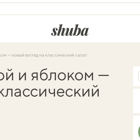
shuba.life
ком — новый взгляд на классический салат
ой и яблоком —
 классический