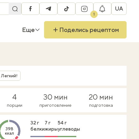
UA
facebook
telegram
tiktok
instagram
1
Еще
Поделись рецептом
Легкий!
4
30 мин
20 мин
порции
приготовление
подготовка
32 г
7 г
54 г
белки
жиры
углеводы
398
ккал